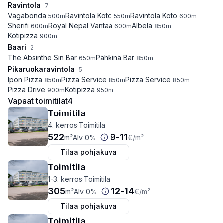
Ravintola
7
Vagabonda
Ravintola Koto
Ravintola Koto
500
m
550
m
600
m
Sherifi
Royal Nepal Vantaa
Albela
600
m
600
m
850
m
Kotipizza
900
m
Baari
2
The Absinthe Sin Bar
Pähkinä Bar
650
m
850
m
Pikaruokaravintola
5
Ipon Pizza
Pizza Service
Pizza Service
850
m
850
m
850
m
Pizza Drive
Kotipizza
900
m
950
m
Vapaat toimitilat
4
Toimitila
4. kerros
·
Toimitila
522
9
-
11
m²
Alv 0%
€
/m²
Tilaa pohjakuva
Toimitila
1-3. kerros
·
Toimitila
305
12
-
14
m²
Alv 0%
€
/m²
Tilaa pohjakuva
Toimitila