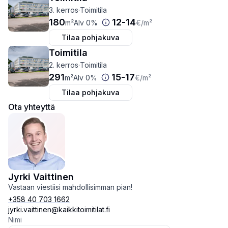
3. kerros
·
Toimitila
180
12
-
14
m²
Alv 0%
€
/m²
Tilaa pohjakuva
Toimitila
2. kerros
·
Toimitila
291
15
-
17
m²
Alv 0%
€
/m²
Tilaa pohjakuva
Ota yhteyttä
Jyrki Vaittinen
Vastaan viestiisi mahdollisimman pian!
+358 40 703 1662
jyrki.vaittinen@kaikkitoimitilat.fi
Nimi