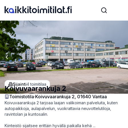
Previous slide
Nex
Sijainti
4
toimitilaa
Koivuvaarankuja 2
Toimistotila
·
Koivuvaarankuja 2, 01640 Vantaa
Koivuvaarankuja 2 tarjoaa laajan valikoiman palveluita, kuten
autopaikkoja, aulapalvelun, vuokrattavia neuvottelutiloja,
ravintolan ja kuntosalin.
Kiinteistö sijaitsee erittäin hyvällä paikalla kehä ...