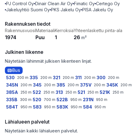
PJ Control Oy
Dinair Clean Air Oy
Fimatic Oy
Certego Oy
Jakeluyhtiö Suomi Oy
PKS Jakelu Oy
PISA Jakelu Oy
Rakennuksen tiedot
Rakennusvuosi
Materiaali
Kerroksia
Yhteenlaskettu pinta-ala
1974
Puu
1
26
m²
Julkinen liikenne
Näytetään lähimmät julkisen liikenteen linjat.
Bus
530
335
321
311
300
200
m
200
m
200
m
200
m
200
m
345N
345
385
375V
345K
200
m
200
m
200
m
200
m
200
m
385A
522
313
521
521K
250
m
250
m
250
m
250
m
250
m
335B
520
522B
231N
300
m
700
m
950
m
950
m
584T
583
583K
584
950
m
950
m
950
m
950
m
Lähialueen palvelut
Näytetään kaikki lähialueen palvelut.