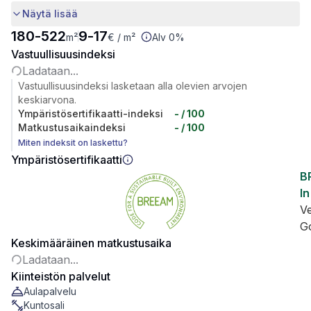
Näytä lisää
180
-
522
9
-
17
m²
€
/ m²
Alv 0%
Vastuullisuusindeksi
Ladataan...
Vastuullisuusindeksi lasketaan alla olevien arvojen
keskiarvona.
Ympäristösertifikaatti-indeksi
-
/ 100
Matkustusaikaindeksi
-
/ 100
Miten indeksit on laskettu?
Ympäristösertifikaatti
B
In
V
G
Keskimääräinen matkustusaika
Ladataan...
Kiinteistön palvelut
Aulapalvelu
Kuntosali