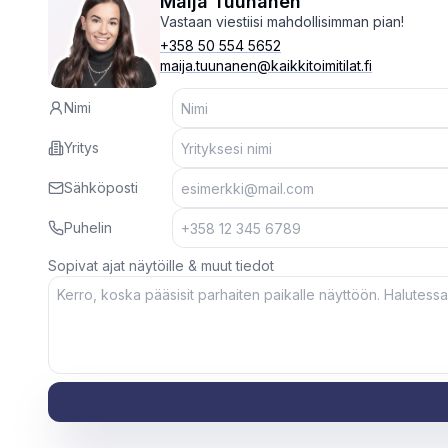
Maija Tuunanen
Vastaan viestiisi mahdollisimman pian!
+358 50 554 5652
maija.tuunanen@kaikkitoimitilat.fi
Nimi
Yritys
Sähköposti
Puhelin
Sopivat ajat näytöille & muut tiedot