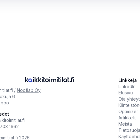
Linkkejä
LinkedIn
tilat.fi /
Nooflab Oy
Etusivu
tokuja 6
Ota yhteyt
spoo
Kiinteistön
Optimizer
edot
Artikkelit
itoimitilat.fi
Meistä
703 1662
Tietosuoj
Käyttöehd
imitilat.fi
2026