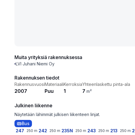
Muita yrityksiä rakennuksessa
LVI Juhani Niemi Oy
Rakennuksen tiedot
Rakennusvuosi
Materiaali
Kerroksia
Yhteenlaskettu pinta-ala
2007
Puu
1
7
m²
Julkinen liikenne
Näytetään lähimmät julkisen liikenteen linjat.
Bus
247
242
235N
243
213
2
250
m
250
m
250
m
250
m
250
m