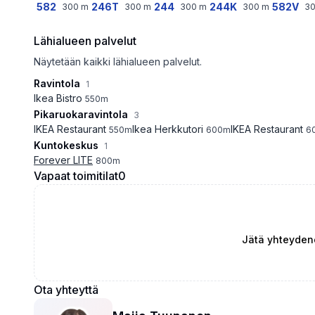
582
246T
244
244K
582V
300
m
300
m
300
m
300
m
3
Lähialueen palvelut
Näytetään kaikki lähialueen palvelut.
Ravintola
1
Ikea Bistro
550
m
Pikaruokaravintola
3
IKEA Restaurant
Ikea Herkkutori
IKEA Restaurant
550
m
600
m
6
Kuntokeskus
1
Forever LITE
800
m
Vapaat toimitilat
0
Jätä yhteyden
Ota yhteyttä