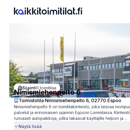
Previous slide
Sijainti
0
toimitilaa
Nimismiehenpelto 6
Toimistotila
·
Nimismiehenpelto 6, 02770 Espoo
Nimismiehenpelto 6 on toimitilakiinteistö, joka tarjoaa monipu
palvelut ja erinomaisen sijainnin Espoon Lommilassa. Kiinteist
runsaasti autopaikkoja, jotka takaavat käyttäjille helpon ja ...
Näytä lisää