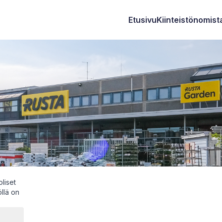
Etusivu
Kiinteistönomista
oliset
öllä on