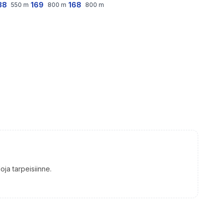
38
169
168
550
m
800
m
800
m
oja tarpeisiinne.