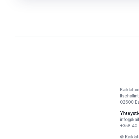
Kaikkitoimi
Itsehallin
02600 E
Yhteysti
info@kaikk
+358 40 
©️
Kaikkito