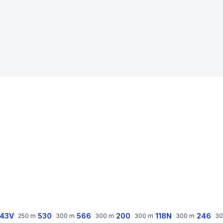
43V
530
566
200
118N
246
250
m
300
m
300
m
300
m
300
m
30