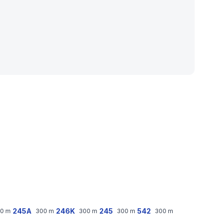
245A
246K
245
542
0
m
300
m
300
m
300
m
300
m