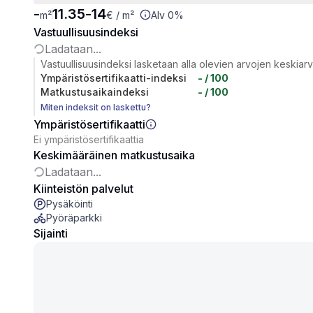
-
11.35
-
14
m²
€
/ m²
Alv 0%
Vastuullisuusindeksi
Ladataan...
Vastuullisuusindeksi lasketaan alla olevien arvojen keskiar
Ympäristösertifikaatti-indeksi
-
/ 100
Matkustusaikaindeksi
-
/ 100
Miten indeksit on laskettu?
Ympäristösertifikaatti
Ei ympäristösertifikaattia
Keskimääräinen matkustusaika
Ladataan...
Kiinteistön palvelut
Pysäköinti
Pyöräparkki
Sijainti