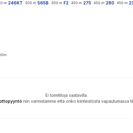
246KT
565B
F2
275
280
2
00
m
300
m
300
m
450
m
450
m
450
m
00
m
Ei toimitiloja saatavilla.
ottopyyntö
niin varmistamme että onko kiinteistöstä vapautumassa til