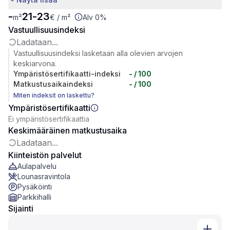
-
21
-
23
m²
€
/ m²
Alv 0%
Vastuullisuusindeksi
Ladataan...
Vastuullisuusindeksi lasketaan alla olevien arvojen
keskiarvona.
Ympäristösertifikaatti-indeksi
-
/ 100
Matkustusaikaindeksi
-
/ 100
Miten indeksit on laskettu?
Ympäristösertifikaatti
Ei ympäristösertifikaattia
Keskimääräinen matkustusaika
Ladataan...
Kiinteistön palvelut
Aulapalvelu
Lounasravintola
Pysäköinti
Parkkihalli
Sijainti