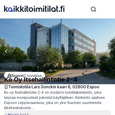
Previous slide
Nex
Sijainti
0
toimitilaa
Ko Oy Itsehallintotie 2-4
Toimistotila
·
Lars Sonckin kaari 6, 02600 Espoo
Ko oy Itsehallintotie 2-4 on moderni toimitilakiinteistö, joka
tarjoaa monipuoliset palvelut käyttäjilleen. Kiinteistö sijaitsee
Espoon Leppävaarassa, joka on yksi Suomen suurimmista
liikekeskuksista....
Näytä lisää