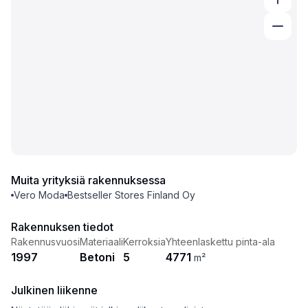
Muita yrityksiä rakennuksessa
Vero Moda
Bestseller Stores Finland Oy
Rakennuksen tiedot
Rakennusvuosi
Materiaali
Kerroksia
Yhteenlaskettu pinta-ala
1997
Betoni
5
4771
m²
Julkinen liikenne