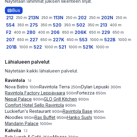
Näytetään lähimmät julkisen liikenteen linjat.
Bus
212
213N
113N
202
202N
250
m
250
m
250
m
250
m
250
m
554
275
520
502
213
350
m
350
m
350
m
350
m
400
m
F2
280
206
206K
229
400
m
400
m
650
m
650
m
650
m
207
227
227K
553
522B
650
m
650
m
650
m
1000
m
1000
m
201B
522
521
521K
1000
m
1000
m
1000
m
1000
m
Lähialueen palvelut
Näytetään kaikki lähialueen palvelut.
Ravintola
14
Nova Bistro
Ravintola Terra
Dylan Lepuski
100
m
250
m
300
m
Ravintola Factory Leppävaara
Fortezza
500
m
650
m
Nepal Palace
GLO Grill Kitchen
900
m
900
m
Comfort Hotel Sello Ravintola
900
m
Luckiefun's Restaurant
Ravintola Base
900
m
950
m
iNoodles
Rax Buffet
Hanko Sushi
950
m
950
m
1000
m
Mandarin Palace
1000
m
Kahvila
13
Bob Lunch & Café
Mezza