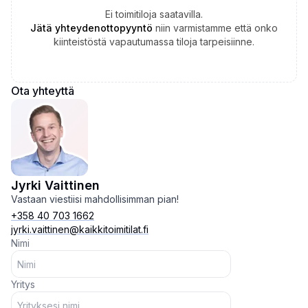
Ei toimitiloja saatavilla.
Jätä yhteydenottopyyntö
niin varmistamme että onko
kiinteistöstä vapautumassa tiloja tarpeisiinne.
Ota yhteyttä
Jyrki Vaittinen
Vastaan viestiisi mahdollisimman pian!
+358 40 703 1662
jyrki.vaittinen@kaikkitoimitilat.fi
Nimi
Yritys