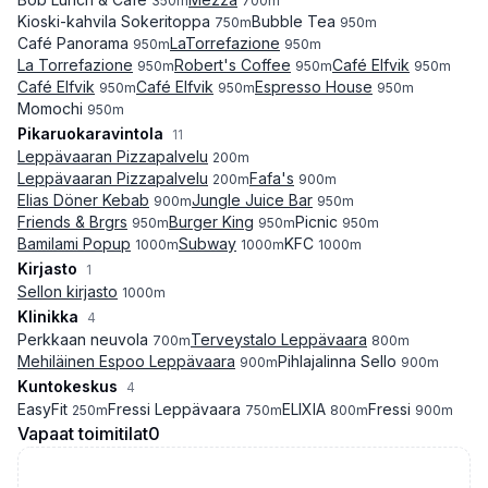
350
m
700
m
Kioski-kahvila Sokeritoppa
Bubble Tea
750
m
950
m
Café Panorama
LaTorrefazione
950
m
950
m
La Torrefazione
Robert's Coffee
Café Elfvik
950
m
950
m
950
m
Café Elfvik
Café Elfvik
Espresso House
950
m
950
m
950
m
Momochi
950
m
Pikaruokaravintola
11
Leppävaaran Pizzapalvelu
200
m
Leppävaaran Pizzapalvelu
Fafa's
200
m
900
m
Elias Döner Kebab
Jungle Juice Bar
900
m
950
m
Friends & Brgrs
Burger King
Picnic
950
m
950
m
950
m
Bamilami Popup
Subway
KFC
1000
m
1000
m
1000
m
Kirjasto
1
Sellon kirjasto
1000
m
Klinikka
4
Perkkaan neuvola
Terveystalo Leppävaara
700
m
800
m
Mehiläinen Espoo Leppävaara
Pihlajalinna Sello
900
m
900
m
Kuntokeskus
4
EasyFit
Fressi Leppävaara
ELIXIA
Fressi
250
m
750
m
800
m
900
m
Vapaat toimitilat
0