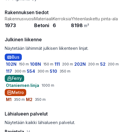
Rakennuksen tiedot
Rakennusvuosi
Materiaali
Kerroksia
Yhteenlaskettu pinta-ala
1973
Betoni
6
8198
m²
Julkinen liikenne
Näytetään lähimmät julkisen liikenteen linjat.
Bus
102N
108N
111
202N
52
150
m
150
m
200
m
200
m
200
m
117
554
510
300
m
300
m
350
m
Ferry
Otaniemen linja
1000
m
Metro
M1
M2
350
m
350
m
Lähialueen palvelut
Näytetään kaikki lähialueen palvelut.
Ravintola
14