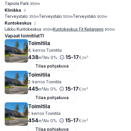
Tapiola Park
950
m
Klinikka
3
Terveystalo
Terveystalo
Terveystalo
350
m
550
m
900
m
Kuntokeskus
2
Liikku Kuntokeskus
Kuntokeskus Fit Keilaniemi
400
m
800
m
Vapaat toimitilat
11
Toimitila
4. kerros
·
Toimitila
438
15
-
17
m²
Alv 0%
€
/m²
Tilaa pohjakuva
Toimitila
2. kerros
·
Toimitila
445
15
-
17
m²
Alv 0%
€
/m²
Tilaa pohjakuva
Toimitila
1. kerros
·
Toimitila
454
15
-
17
m²
Alv 0%
€
/m²
Tilaa pohjakuva