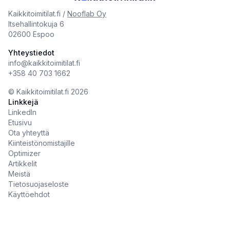
Kaikkitoimitilat.fi /
Nooflab Oy
Itsehallintokuja 6
02600 Espoo
Yhteystiedot
info@kaikkitoimitilat.fi
+358 40 703 1662
©️
Kaikkitoimitilat.fi
2026
Linkkejä
LinkedIn
Etusivu
Ota yhteyttä
Kiinteistönomistajille
Optimizer
Artikkelit
Meistä
Tietosuojaseloste
Käyttöehdot