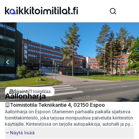
Previous slide
Nex
Sijainti
11
toimitilaa
Aallonharja
Toimistotila
·
Tekniikantie 4, 02150 Espoo
Aallonharja on Espoon Otaniemen parhaalla paikalla sijaitseva
toimitilakiinteistö, joka tarjoaa monipuolisia palveluita kiinteistön
käyttäjille. Kiinteistössä on tarjolla autopaikkoja, autohalli ja py...
Näytä lisää