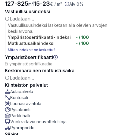
127
-
825
15
-
23
m²
€
/ m²
Alv 0%
Vastuullisuusindeksi
Ladataan...
Vastuullisuusindeksi lasketaan alla olevien arvojen
keskiarvona.
Ympäristösertifikaatti-indeksi
-
/ 100
Matkustusaikaindeksi
-
/ 100
Miten indeksit on laskettu?
Ympäristösertifikaatti
Ei ympäristösertifikaattia
Keskimääräinen matkustusaika
Ladataan...
Kiinteistön palvelut
Aulapalvelu
Kuntosali
Lounasravintola
Pysäköinti
Parkkihalli
Vuokrattavia neuvottelutiloja
Pyöräparkki
Sijainti