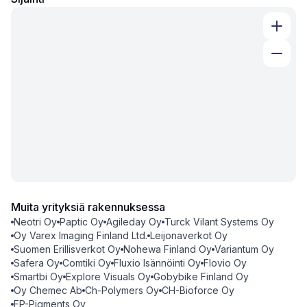
Muita yrityksiä rakennuksessa
Neotri Oy
Paptic Oy
Agileday Oy
Turck Vilant Systems Oy
Oy Varex Imaging Finland Ltd.
Leijonaverkot Oy
Suomen Erillisverkot Oy
Nohewa Finland Oy
Variantum Oy
Safera Oy
Comtiki Oy
Fluxio Isännöinti Oy
Flovio Oy
Smartbi Oy
Explore Visuals Oy
Gobybike Finland Oy
Oy Chemec Ab
Ch-Polymers Oy
CH-Bioforce Oy
FP-Pigments Oy