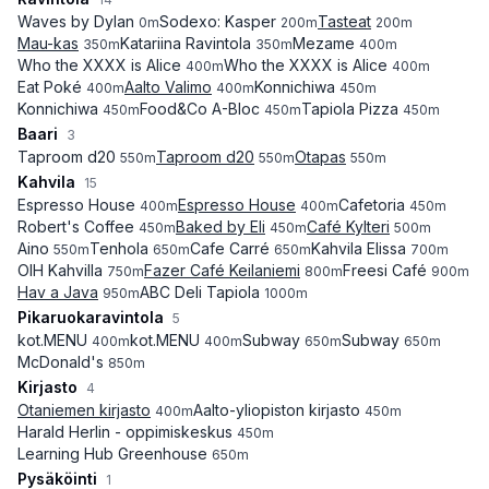
Waves by Dylan
Sodexo: Kasper
Tasteat
0
m
200
m
200
m
Mau-kas
Katariina Ravintola
Mezame
350
m
350
m
400
m
Who the XXXX is Alice
Who the XXXX is Alice
400
m
400
m
Eat Poké
Aalto Valimo
Konnichiwa
400
m
400
m
450
m
Konnichiwa
Food&Co A-Bloc
Tapiola Pizza
450
m
450
m
450
m
Baari
3
Taproom d20
Taproom d20
Otapas
550
m
550
m
550
m
Kahvila
15
Espresso House
Espresso House
Cafetoria
400
m
400
m
450
m
Robert's Coffee
Baked by Eli
Café Kylteri
450
m
450
m
500
m
Aino
Tenhola
Cafe Carré
Kahvila Elissa
550
m
650
m
650
m
700
m
OIH Kahvilla
Fazer Café Keilaniemi
Freesi Café
750
m
800
m
900
m
Hav a Java
ABC Deli Tapiola
950
m
1000
m
Pikaruokaravintola
5
kot.MENU
kot.MENU
Subway
Subway
400
m
400
m
650
m
650
m
McDonald's
850
m
Kirjasto
4
Otaniemen kirjasto
Aalto-yliopiston kirjasto
400
m
450
m
Harald Herlin - oppimiskeskus
450
m
Learning Hub Greenhouse
650
m
Pysäköinti
1