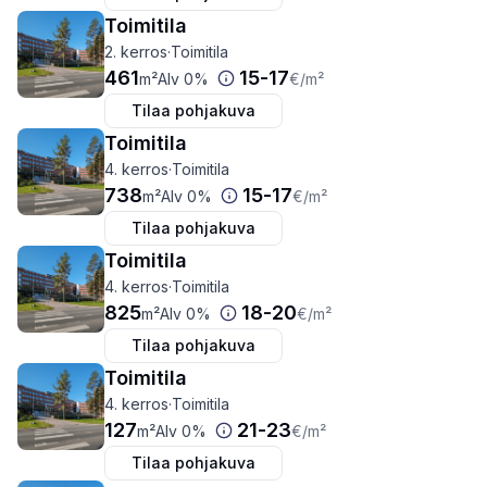
Toimitila
2. kerros
·
Toimitila
461
15
-
17
m²
Alv 0%
€
/m²
Tilaa pohjakuva
Toimitila
4. kerros
·
Toimitila
738
15
-
17
m²
Alv 0%
€
/m²
Tilaa pohjakuva
Toimitila
4. kerros
·
Toimitila
825
18
-
20
m²
Alv 0%
€
/m²
Tilaa pohjakuva
Toimitila
4. kerros
·
Toimitila
127
21
-
23
m²
Alv 0%
€
/m²
Tilaa pohjakuva