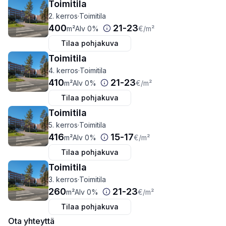
Toimitila
2. kerros
·
Toimitila
400
21
-
23
m²
Alv 0%
€
/m²
Tilaa pohjakuva
Toimitila
4. kerros
·
Toimitila
410
21
-
23
m²
Alv 0%
€
/m²
Tilaa pohjakuva
Toimitila
5. kerros
·
Toimitila
416
15
-
17
m²
Alv 0%
€
/m²
Tilaa pohjakuva
Toimitila
3. kerros
·
Toimitila
260
21
-
23
m²
Alv 0%
€
/m²
Tilaa pohjakuva
Ota yhteyttä