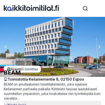
Previous slide
Nex
Sijainti
0
toimitilaa
BEAM
Toimistotila
·
Keilaniementie 8, 02150 Espoo
BEAM on ainutlaatuinen toimitilakiinteistö, joka sijaitsee
Keilaniemen parhaalla paikalla. Kiinteistö tarjoaa laadukkaasti
suunnitellun ympäristön, joka houkuttelee niin työntekijöitä kuin
vierailijoi...
Näytä lisää