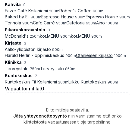
Kahvila
9
Fazer Café Keilaniemi
Robert's Coffee
200
m
900
m
Baked by Eli
Espresso House
Espresso House
900
m
900
m
900
m
Tenhola
Cafe Carré
Cafetoria
Aino
900
m
950
m
950
m
1000
m
Pikaruokaravintola
3
McDonald's
kot.MENU
kot.MENU
250
m
900
m
900
m
Kirjasto
3
Aalto-yliopiston kirjasto
900
m
Harald Herlin - oppimiskeskus
Otaniemen kirjasto
900
m
1000
m
Klinikka
2
Terveystalo
Terveystalo
750
m
850
m
Kuntokeskus
2
Kuntokeskus Fit Keilaniemi
Liikku Kuntokeskus
200
m
900
m
Vapaat toimitilat
0
Ei toimitiloja saatavilla.
Jätä yhteydenottopyyntö
niin varmistamme että onko
kiinteistöstä vapautumassa tiloja tarpeisiinne.