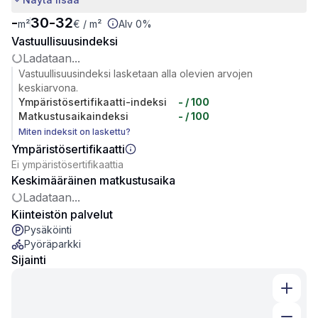
-
30
-
32
m²
€
/ m²
Alv 0%
Vastuullisuusindeksi
Ladataan...
Vastuullisuusindeksi lasketaan alla olevien arvojen
keskiarvona.
Ympäristösertifikaatti-indeksi
-
/ 100
Matkustusaikaindeksi
-
/ 100
Miten indeksit on laskettu?
Ympäristösertifikaatti
Ei ympäristösertifikaattia
Keskimääräinen matkustusaika
Ladataan...
Kiinteistön palvelut
Pysäköinti
Pyöräparkki
Sijainti