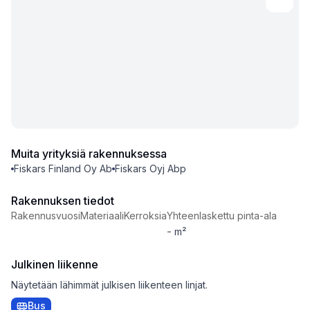
Muita yrityksiä rakennuksessa
Fiskars Finland Oy Ab
Fiskars Oyj Abp
Rakennuksen tiedot
Rakennusvuosi
Materiaali
Kerroksia
Yhteenlaskettu pinta-ala
-
m²
Julkinen liikenne
Näytetään lähimmät julkisen liikenteen linjat.
Bus