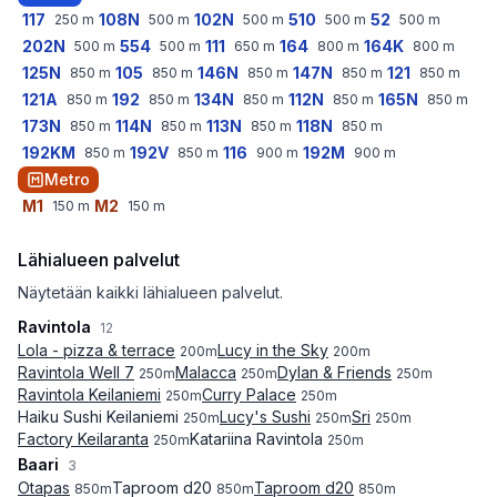
117
108N
102N
510
52
250
m
500
m
500
m
500
m
500
m
202N
554
111
164
164K
500
m
500
m
650
m
800
m
800
m
125N
105
146N
147N
121
850
m
850
m
850
m
850
m
850
m
121A
192
134N
112N
165N
850
m
850
m
850
m
850
m
850
m
173N
114N
113N
118N
850
m
850
m
850
m
850
m
192KM
192V
116
192M
850
m
850
m
900
m
900
m
Metro
M1
M2
150
m
150
m
Lähialueen palvelut
Näytetään kaikki lähialueen palvelut.
Ravintola
12
Lola - pizza & terrace
Lucy in the Sky
200
m
200
m
Ravintola Well 7
Malacca
Dylan & Friends
250
m
250
m
250
m
Ravintola Keilaniemi
Curry Palace
250
m
250
m
Haiku Sushi Keilaniemi
Lucy's Sushi
Sri
250
m
250
m
250
m
Factory Keilaranta
Katariina Ravintola
250
m
250
m
Baari
3
Otapas
Taproom d20
Taproom d20
850
m
850
m
850
m