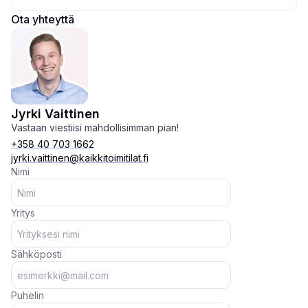
Ota yhteyttä
Jyrki Vaittinen
Vastaan viestiisi mahdollisimman pian!
+358 40 703 1662
jyrki.vaittinen@kaikkitoimitilat.fi
Nimi
Yritys
Sähköposti
Puhelin