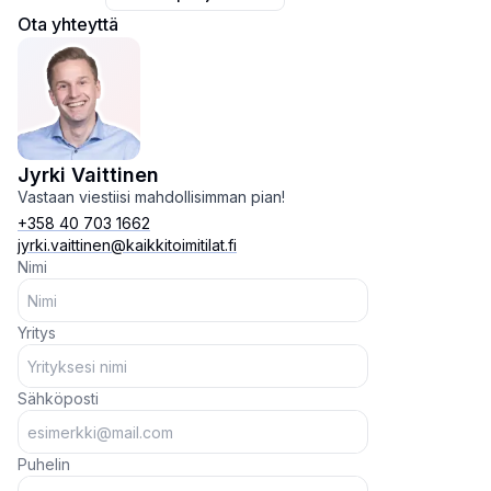
Ota yhteyttä
Jyrki Vaittinen
Vastaan viestiisi mahdollisimman pian!
+358 40 703 1662
jyrki.vaittinen@kaikkitoimitilat.fi
Nimi
Yritys
Sähköposti
Puhelin