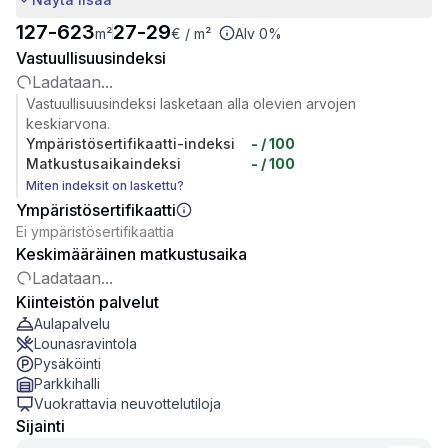
127
-
623
27
-
29
m²
€
/ m²
Alv 0%
Vastuullisuusindeksi
Ladataan...
Vastuullisuusindeksi lasketaan alla olevien arvojen
keskiarvona.
Ympäristösertifikaatti-indeksi
-
/ 100
Matkustusaikaindeksi
-
/ 100
Miten indeksit on laskettu?
Ympäristösertifikaatti
Ei ympäristösertifikaattia
Keskimääräinen matkustusaika
Ladataan...
Kiinteistön palvelut
Aulapalvelu
Lounasravintola
Pysäköinti
Parkkihalli
Vuokrattavia neuvottelutiloja
Sijainti