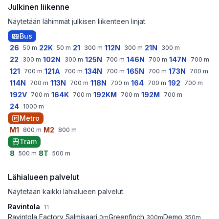
Julkinen liikenne
Näytetään lähimmät julkisen liikenteen linjat.
Bus
26
22K
21
112N
21N
50
m
50
m
300
m
300
m
300
m
22
102N
125N
146N
147N
300
m
300
m
700
m
700
m
700
m
121
121A
134N
165N
173N
700
m
700
m
700
m
700
m
700
m
114N
113N
118N
164
192
700
m
700
m
700
m
700
m
700
m
192V
164K
192KM
192M
700
m
700
m
700
m
700
m
24
1000
m
Metro
M1
M2
800
m
800
m
Tram
8
8T
500
m
500
m
Lähialueen palvelut
Näytetään kaikki lähialueen palvelut.
Ravintola
11
Ravintola Factory Salmisaari
Greenfinch
Demo
0
m
300
m
350
m