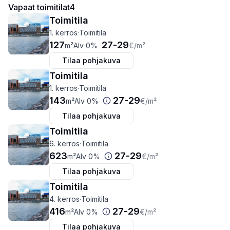
Vapaat toimitilat
4
Toimitila
1. kerros
·
Toimitila
127
27
-
29
m²
Alv 0%
€
/m²
Tilaa pohjakuva
Toimitila
1. kerros
·
Toimitila
143
27
-
29
m²
Alv 0%
€
/m²
Tilaa pohjakuva
Toimitila
6. kerros
·
Toimitila
623
27
-
29
m²
Alv 0%
€
/m²
Tilaa pohjakuva
Toimitila
4. kerros
·
Toimitila
416
27
-
29
m²
Alv 0%
€
/m²
Tilaa pohjakuva