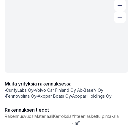
Muita yrityksiä rakennuksessa
CurifyLabs Oy
Volvo Car Finland Oy Ab
BaseN Oy
Fennovoima Oy
Axopar Boats Oy
Axopar Holdings Oy
Rakennuksen tiedot
Rakennusvuosi
Materiaali
Kerroksia
Yhteenlaskettu pinta-ala
-
m²