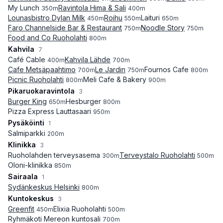
My Lunch
Ravintola Hima & Sali
350
m
400
m
Lounasbistro Dylan Milk
Roihu
Laituri
450
m
550
m
650
m
Faro Channelside Bar & Restaurant
Noodle Story
750
m
750
m
Food and Co Ruoholahti
800
m
Kahvila
7
Café Cable
Kahvila Lähde
400
m
700
m
Cafe Metsäpaahtimo
Le Jardin
Fournos Cafe
700
m
750
m
800
m
Picnic Ruoholahti
Meli Cafe & Bakery
800
m
900
m
Pikaruokaravintola
3
Burger King
Hesburger
650
m
800
m
Pizza Express Lauttasaari
950
m
Pysäköinti
1
Salmiparkki
200
m
Klinikka
3
Ruoholahden terveysasema
Terveystalo Ruoholahti
300
m
500
m
Oloni-klinikka
850
m
Sairaala
1
Sydänkeskus Helsinki
800
m
Kuntokeskus
3
Greenfit
Elixia Ruoholahti
450
m
500
m
Ryhmäkoti Mereon kuntosali
700
m