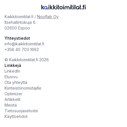
Kaikkitoimitilat.fi /
Nooflab Oy
Itsehallintokuja 6
02600 Espoo
Yhteystiedot
info@kaikkitoimitilat.fi
+358 40 703 1662
©️
Kaikkitoimitilat.fi
2026
Linkkejä
LinkedIn
Etusivu
Ota yhteyttä
Kiinteistönomistajille
Optimizer
Artikkelit
Meistä
Tietosuojaseloste
Käyttöehdot