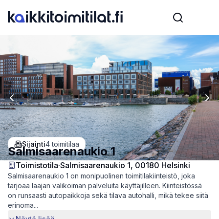
Previous slide
Nex
Sijainti
4
toimitilaa
Salmisaarenaukio 1
Toimistotila
·
Salmisaarenaukio 1, 00180 Helsinki
Salmisaarenaukio 1 on monipuolinen toimitilakiinteistö, joka
tarjoaa laajan valikoiman palveluita käyttäjilleen. Kiinteistössä
on runsaasti autopaikkoja sekä tilava autohalli, mikä tekee siitä
erinoma...
Näytä lisää