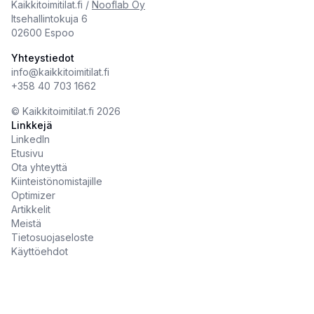
Kaikkitoimitilat.fi /
Nooflab Oy
Itsehallintokuja 6
02600 Espoo
Yhteystiedot
info@kaikkitoimitilat.fi
+358 40 703 1662
©️
Kaikkitoimitilat.fi
2026
Linkkejä
LinkedIn
Etusivu
Ota yhteyttä
Kiinteistönomistajille
Optimizer
Artikkelit
Meistä
Tietosuojaseloste
Käyttöehdot