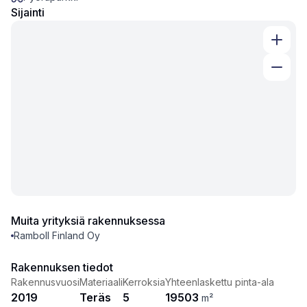
Sijainti
Muita yrityksiä rakennuksessa
Ramboll Finland Oy
Rakennuksen tiedot
Rakennusvuosi
Materiaali
Kerroksia
Yhteenlaskettu pinta-ala
2019
Teräs
5
19503
m²