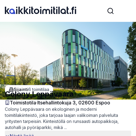
Previous slide
Nex
Sijainti
6
toimitilaa
Colony Leppävaara
Toimistotila
·
Itsehallintokuja 3, 02600 Espoo
Colony Leppävaara on ekologinen ja moderni
toimitilakiinteistö, joka tarjoaa laajan valikoiman palveluita
yritysten tarpeisiin. Kiinteistöllä on runsaasti autopaikkoja,
autohalli ja pyöräparkki, mikä ...
Näytä lisää