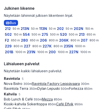
Julkinen liikenne
Näytetään lähimmät julkisen liikenteen linjat.
Bus
212
213N
113N
202
202N
50
m
50
m
50
m
50
m
150
m
502
554
275
520
213
150
m
500
m
500
m
500
m
650
m
F2
280
206
206K
207
650
m
650
m
800
m
800
m
800
m
229
227
227K
235N
800
m
800
m
800
m
1000
m
201B
231N
200
227N
1000
m
1000
m
1000
m
1000
m
Lähialueen palvelut
Näytetään kaikki lähialueen palvelut.
Ravintola
5
Nova Bistro
Ravintola Factory Leppävaara
300
m
300
m
Ravintola Terra
Dylan Lepuski
Fortezza
350
m
500
m
850
m
Kahvila
5
Bob Lunch & Café
Mezza
550
m
850
m
Kioski-kahvila Sokeritoppa
Café Elfvik
850
m
950
m
Café Elfvik