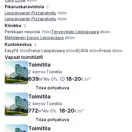
950
m
Pikaruokaravintola
2
Leppävaaran Pizzapalvelu
100
m
Leppävaaran Pizzapalvelu
100
m
Klinikka
3
Perkkaan neuvola
Terveystalo Leppävaara
750
m
850
m
Mehiläinen Espoo Leppävaara
950
m
Kuntokeskus
4
EasyFit
Fressi Leppävaara
ELIXIA
Fressi
100
m
800
m
900
m
950
m
Vapaat toimitilat
6
Toimitila
2. kerros
·
Toimitila
639
18
-
20
m²
Alv 0%
€
/m²
Tilaa pohjakuva
Toimitila
2. kerros
·
Toimitila
772
18
-
20
m²
Alv 0%
€
/m²
Tilaa pohjakuva
Toimitila