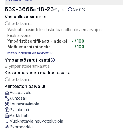
639
-
3666
18
-
23
m²
€
/ m²
Alv 0%
Vastuullisuusindeksi
Ladataan...
Vastuullisuusindeksi lasketaan alla olevien arvojen
keskiarvona.
Ympäristösertifikaatti-indeksi
-
/ 100
Matkustusaikaindeksi
-
/ 100
Miten indeksit on laskettu?
Ympäristösertifikaatti
Ei ympäristösertifikaattia
Keskimääräinen matkustusaika
Ladataan...
Kiinteistön palvelut
Aulapalvelu
Kuntosali
Lounasravintola
Pysäköinti
Parkkihalli
Vuokrattavia neuvottelutiloja
Pyöräparkki