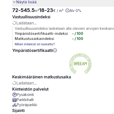
Näytä lisää
72
-
545.5
18
-
23
m²
€
/ m²
Alv 0%
Vastuullisuusindeksi
Ladataan...
Vastuullisuusindeksi lasketaan alla olevien arvojen keskiar
Ympäristösertifikaatti-indeksi
-
/ 100
Matkustusaikaindeksi
-
/ 100
Miten indeksit on laskettu?
Ympäristösertifikaatti
Keskimääräinen matkustusaika
Ladataan...
Kiinteistön palvelut
Pysäköinti
Parkkihalli
Pyöräparkki
Sijainti