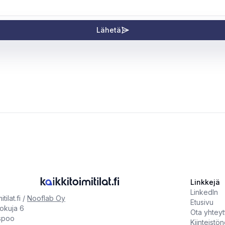
Lähetä
Linkkejä
LinkedIn
tilat.fi /
Nooflab Oy
Etusivu
tokuja 6
Ota yhteyt
spoo
Kiinteistön