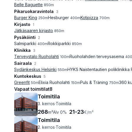
Belle Baguette
850
m
Pikaruokaravintola
3
Burger King
Hesburger
Kotipizza
250
m
400
m
700
m
Kirjasto
1
Jätkäsaaren kirjasto
850
m
Pysäköinti
2
Salmiparkki
Rokkiparkki
400
m
850
m
Klinikka
3
Terveystalo Ruoholahti
Ruoholahden terveysasema
100
m
40
Sairaala
2
Sydänkeskus Helsinki
HYKS Naistentautien poliklinikka 
550
m
Kuntokeskus
5
Greenfit
Elixia Ruoholahti
Puls & Träning
360 ku
50
m
150
m
750
m
Vapaat toimitilat
8
Toimitila
3. kerros
·
Toimitila
268
21
-
23
m²
Alv 0%
€
/m²
Toimitila
2. kerros
·
Toimitila