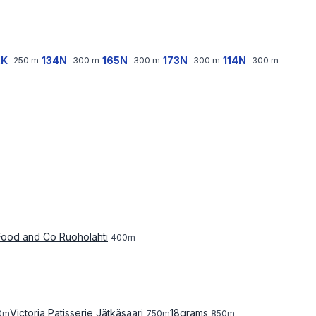
2K
134N
165N
173N
114N
250
m
300
m
300
m
300
m
300
m
Food and Co Ruoholahti
400
m
Victoria Patisserie Jätkäsaari
18grams
0
m
750
m
850
m