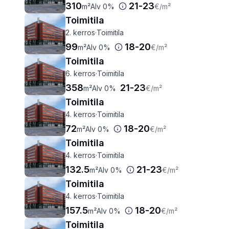
310
21
-
23
m²
Alv 0%
€
/m²
Toimitila
2. kerros
·
Toimitila
99
18
-
20
m²
Alv 0%
€
/m²
Toimitila
6. kerros
·
Toimitila
358
21
-
23
m²
Alv 0%
€
/m²
Toimitila
4. kerros
·
Toimitila
72
18
-
20
m²
Alv 0%
€
/m²
Toimitila
4. kerros
·
Toimitila
132.5
21
-
23
m²
Alv 0%
€
/m²
Toimitila
4. kerros
·
Toimitila
157.5
18
-
20
m²
Alv 0%
€
/m²
Toimitila