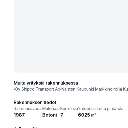
Muita yrityksiä rakennuksessa
Oy Shipco Transport Ab
Naisten Kaupunki Markkinointi ja K
Rakennuksen tiedot
Rakennusvuosi
Materiaali
Kerroksia
Yhteenlaskettu pinta-ala
1987
Betoni
7
6025
m²