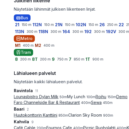
Julkinen liikenne
Näytetään lähimmät julkisen liikenteen linjat.
Bus
21
112N
21N
102N
26
22
150
m
150
m
150
m
150
m
250
m
2
113N
118N
164
192
192V
300
m
300
m
300
m
300
m
300
Metro
M1
M2
400
m
400
m
Tram
8
8T
9
7
1T
200
m
200
m
750
m
850
m
900
m
Lähialueen palvelut
Näytetään kaikki lähialueen palvelut.
Ravintola
11
Lounasbistro Dylan Milk
My Lunch
Roihu
Demo
50
m
100
m
150
m
Faro Channelside Bar & Restaurant
Sewa
400
m
450
m
Baari
2
Huutokonttorin Kanttiini
Clarion Sky Room
850
m
900
m
Kahvila
9
Café Cable
Fournos Cafe
Picnic Ruoholahti
K
200
m
400
m
400
m