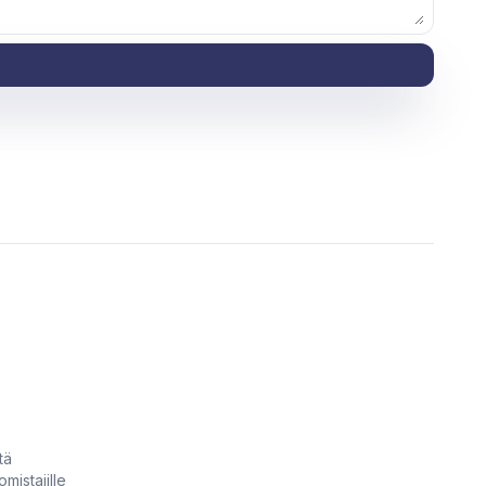
tä
omistajille