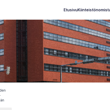
Etusivu
Kiinteistönomista
hden
-
ään