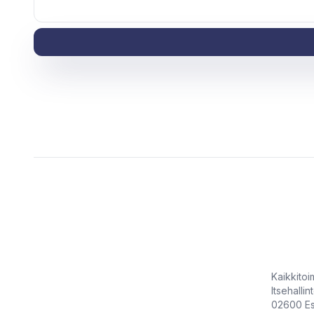
Kaikkitoimi
Itsehallin
02600 E