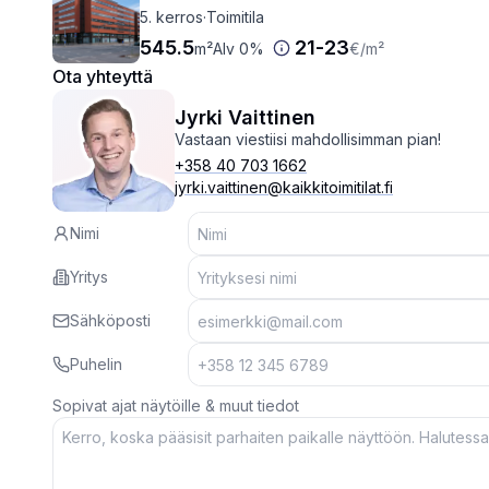
5. kerros
·
Toimitila
545.5
21
-
23
m²
Alv 0%
€
/m²
Ota yhteyttä
Jyrki Vaittinen
Vastaan viestiisi mahdollisimman pian!
+358 40 703 1662
jyrki.vaittinen@kaikkitoimitilat.fi
Nimi
Yritys
Sähköposti
Puhelin
Sopivat ajat näytöille & muut tiedot