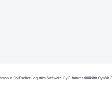
ustannus Oy
Escher Logistics Software Oy
E-hammaslääkärit Oy
WK P