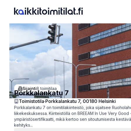
Previous slide
Sijainti
8
toimitilaa
Porkkalankatu 7
Toimistotila
·
Porkkalankatu 7, 00180 Helsinki
Porkkalankatu 7 on toimitilakiinteistö, joka sijaitsee Ruohola
liikekeskuksessa. Kiinteistöllä on BREEAM In Use Very Good 
ympäristösertifikaatti, mikä kertoo sen sitoutumisesta kestäv
kehityks...