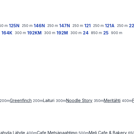
125N
146N
147N
121
121A
2
50
m
250
m
250
m
250
m
250
m
250
m
164K
192KM
192M
24
25
m
300
m
300
m
300
m
850
m
900
m
Greenfinch
Laituri
Noodle Story
Meritähti
200
m
200
m
300
m
350
m
400
m
ahvila Lähde
Cafe Metsäpaahtimo
Meli Cafe & Bakery
400
m
500
m
65