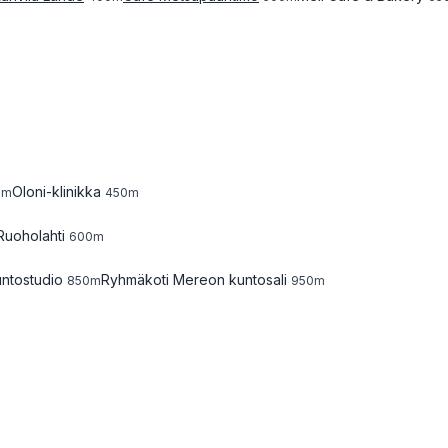
Oloni-klinikka
0
m
450
m
Ruoholahti
600
m
ntostudio
Ryhmäkoti Mereon kuntosali
850
m
950
m