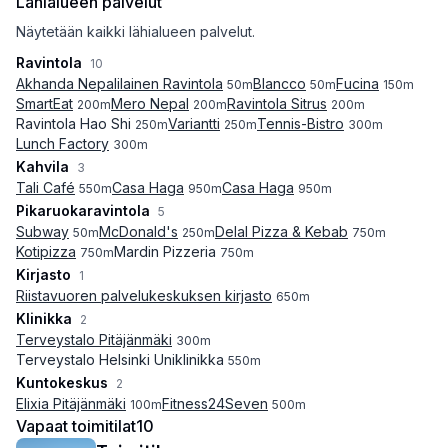
Lähialueen palvelut
Näytetään kaikki lähialueen palvelut.
Ravintola
10
Akhanda Nepalilainen Ravintola
Blancco
Fucina
50
m
50
m
150
m
SmartEat
Mero Nepal
Ravintola Sitrus
200
m
200
m
200
m
Ravintola Hao Shi
Variantti
Tennis-Bistro
250
m
250
m
300
m
Lunch Factory
300
m
Kahvila
3
Tali Café
Casa Haga
Casa Haga
550
m
950
m
950
m
Pikaruokaravintola
5
Subway
McDonald's
Delal Pizza & Kebab
50
m
250
m
750
m
Kotipizza
Mardin Pizzeria
750
m
750
m
Kirjasto
1
Riistavuoren palvelukeskuksen kirjasto
650
m
Klinikka
2
Terveystalo Pitäjänmäki
300
m
Terveystalo Helsinki Uniklinikka
550
m
Kuntokeskus
2
Elixia Pitäjänmäki
Fitness24Seven
100
m
500
m
Vapaat toimitilat
10