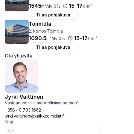
1545
15
-
17
m²
Alv 0%
€
/m²
Tilaa pohjakuva
Toimitila
2. kerros
·
Toimitila
1090.5
15
-
17
m²
Alv 0%
€
/m²
Tilaa pohjakuva
Ota yhteyttä
Jyrki Vaittinen
Vastaan viestiisi mahdollisimman pian!
+358 40 703 1662
jyrki.vaittinen@kaikkitoimitilat.fi
Nimi