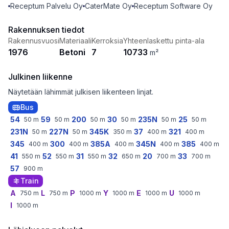
Receptum Palvelu Oy
CaterMate Oy
Receptum Software Oy
Rakennuksen tiedot
Rakennusvuosi
Materiaali
Kerroksia
Yhteenlaskettu pinta-ala
1976
Betoni
7
10733
m²
Julkinen liikenne
Näytetään lähimmät julkisen liikenteen linjat.
Bus
54
59
200
30
235N
25
50
m
50
m
50
m
50
m
50
m
50
m
231N
227N
345K
37
321
50
m
50
m
350
m
400
m
400
m
345
300
385A
345N
385
400
m
400
m
400
m
400
m
400
m
41
52
31
32
20
33
550
m
550
m
550
m
650
m
700
m
700
m
57
900
m
Train
A
L
P
Y
E
U
750
m
750
m
1000
m
1000
m
1000
m
1000
m
I
1000
m