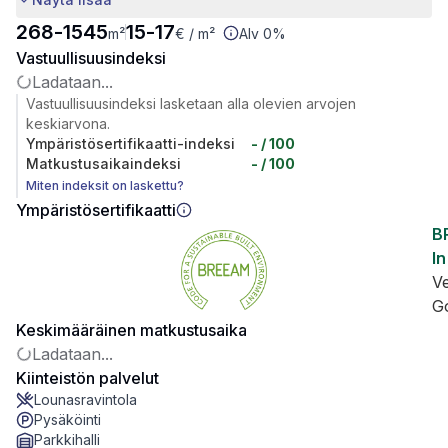
268
-
1545
15
-
17
m²
€
/ m²
Alv 0%
Vastuullisuusindeksi
Ladataan...
Vastuullisuusindeksi lasketaan alla olevien arvojen
keskiarvona.
Ympäristösertifikaatti-indeksi
-
/ 100
Matkustusaikaindeksi
-
/ 100
Miten indeksit on laskettu?
Ympäristösertifikaatti
B
In
V
G
Keskimääräinen matkustusaika
Ladataan...
Kiinteistön palvelut
Lounasravintola
Pysäköinti
Parkkihalli