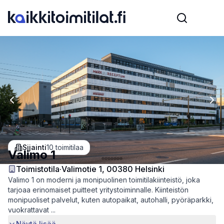
Previous slide
Nex
Sijainti
10
toimitilaa
Valimo 1
Toimistotila
·
Valimotie 1, 00380 Helsinki
Valimo 1 on moderni ja monipuolinen toimitilakiinteistö, joka
tarjoaa erinomaiset puitteet yritystoiminnalle. Kiinteistön
monipuoliset palvelut, kuten autopaikat, autohalli, pyöräparkki,
vuokrattavat ...
Näytä lisää