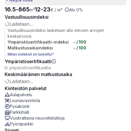
16.5
-
865
12
-
23
m²
€
/ m²
Alv 0%
Vastuullisuusindeksi
Ladataan...
Vastuullisuusindeksi lasketaan alla olevien arvojen
keskiarvona.
Ympäristösertifikaatti-indeksi
-
/ 100
Matkustusaikaindeksi
-
/ 100
Miten indeksit on laskettu?
Ympäristösertifikaatti
Ei ympäristösertifikaattia
Keskimääräinen matkustusaika
Ladataan...
Kiinteistön palvelut
Aulapalvelu
Lounasravintola
Pysäköinti
Parkkihalli
Vuokrattavia neuvottelutiloja
Pyöräparkki
Sijainti