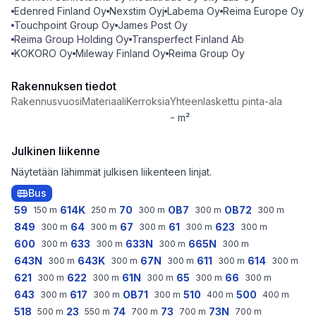
Edenred Finland Oy
Nexstim Oyj
Labema Oy
Reima Europe Oy
Touchpoint Group Oy
James Post Oy
Reima Group Holding Oy
Transperfect Finland Ab
KOKORO Oy
Mileway Finland Oy
Reima Group Oy
Rakennuksen tiedot
Rakennusvuosi
Materiaali
Kerroksia
Yhteenlaskettu pinta-ala
-
m²
Julkinen liikenne
Näytetään lähimmät julkisen liikenteen linjat.
Bus
59
614K
70
OB7
OB72
150
m
250
m
300
m
300
m
300
m
849
64
67
61
623
300
m
300
m
300
m
300
m
300
m
600
633
633N
665N
300
m
300
m
300
m
300
m
643N
643K
67N
611
614
300
m
300
m
300
m
300
m
300
m
621
622
61N
65
66
300
m
300
m
300
m
300
m
300
m
643
617
OB71
510
500
300
m
300
m
300
m
400
m
400
m
518
23
74
73
73N
500
m
550
m
700
m
700
m
700
m