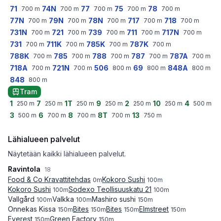
71
74N
77
75
78
700
m
700
m
700
m
700
m
700
m
77N
79N
78N
717
718
700
m
700
m
700
m
700
m
700
m
731N
721
739
711
717N
700
m
700
m
700
m
700
m
700
m
731
711K
785K
787K
700
m
700
m
700
m
700
m
788K
785
788
787
787A
700
m
700
m
700
m
700
m
700
m
718A
721N
506
69
848A
700
m
700
m
800
m
800
m
800
m
848
800
m
Tram
1
7
1T
9
2
10
4
250
m
250
m
250
m
250
m
250
m
250
m
500
m
3
6
8
8T
13
500
m
700
m
700
m
700
m
750
m
Lähialueen palvelut
Näytetään kaikki lähialueen palvelut.
Ravintola
18
Food & Co Kravattitehdas
Kokoro Sushi
0
m
100
m
Kokoro Sushi
Sodexo Teollisuuskatu 21
100
m
100
m
Vallgård
Valkka
Mashiro sushi
100
m
100
m
150
m
Onnekas Kissa
Bites
Bites
Elmstreet
150
m
150
m
150
m
150
m
Everest
Green Factory
150
m
150
m