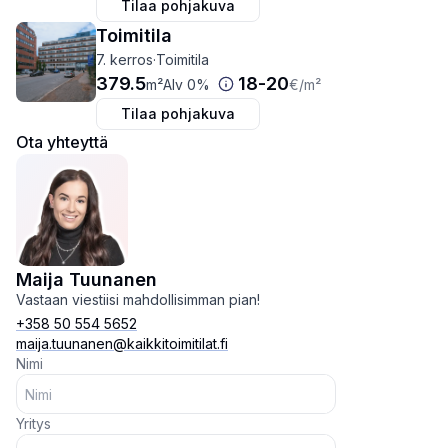
Tilaa pohjakuva
Toimitila
7. kerros
·
Toimitila
379.5
18
-
20
m²
Alv 0%
€
/m²
Tilaa pohjakuva
Ota yhteyttä
Maija Tuunanen
Vastaan viestiisi mahdollisimman pian!
+358 50 554 5652
maija.tuunanen@kaikkitoimitilat.fi
Nimi
Yritys