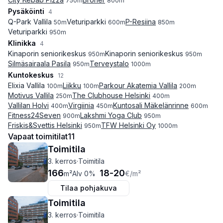
750
m
800
m
Pysäköinti
4
Q-Park Vallila
Veturiparkki
P-Resiina
50
m
600
m
850
m
Veturiparkki
950
m
Klinikka
4
Kinaporin seniorikeskus
Kinaporin seniorikeskus
950
m
950
m
Silmäsairaala Pasila
Terveystalo
950
m
1000
m
Kuntokeskus
12
Elixia Vallila
Liikku
Parkour Akatemia Vallila
100
m
100
m
200
m
Motivus Vallila
The Clubhouse Helsinki
250
m
400
m
Vallilan Holvi
Virgiinia
Kuntosali Mäkelänrinne
400
m
450
m
600
m
Fitness24Seven
Lakshmi Yoga Club
900
m
950
m
Friskis&Svettis Helsinki
TFW Helsinki Oy
950
m
1000
m
Vapaat toimitilat
11
Toimitila
3. kerros
·
Toimitila
166
18
-
20
m²
Alv 0%
€
/m²
Tilaa pohjakuva
Toimitila
3. kerros
·
Toimitila