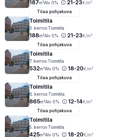
187
21
-
23
m²
Alv 0%
€
/m²
Tilaa pohjakuva
Toimitila
3. kerros
·
Toimitila
188
21
-
23
m²
Alv 0%
€
/m²
Tilaa pohjakuva
Toimitila
7. kerros
·
Toimitila
532
18
-
20
m²
Alv 0%
€
/m²
Tilaa pohjakuva
Toimitila
6. kerros
·
Toimitila
865
12
-
14
m²
Alv 0%
€
/m²
Tilaa pohjakuva
Toimitila
5. kerros
·
Toimitila
425
18
-
20
m²
Alv 0%
€
/m²