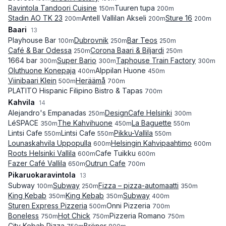
Ravintola Tandoori Cuisine
Tuuren tupa
150
m
200
m
Stadin AO TK 23
Antell Vallilan Akseli
Sture 16
200
m
200
m
200
m
Baari
13
Playhouse Bar
Dubrovnik
Bar Teos
100
m
250
m
250
m
Café & Bar Odessa
Corona Baari & Biljardi
250
m
250
m
1664 bar
Super Bario
Taphouse Train Factory
300
m
300
m
300
m
Oluthuone Konepaja
Alppilan Huone
400
m
450
m
Viinibaari Klein
Heräämå
500
m
700
m
PLATITO Hispanic Filipino Bistro & Tapas
700
m
Kahvila
14
Alejandro's Empanadas
DesignCafe Helsinki
250
m
300
m
LéSPACE
The Kahvihuone
La Baguette
350
m
450
m
550
m
Lintsi Cafe
Lintsi Cafe
Pikku-Vallila
550
m
550
m
550
m
Lounaskahvila Uppopulla
Helsingin Kahvipaahtimo
600
m
600
m
Roots Helsinki Vallila
Cafe Tuikku
600
m
600
m
Fazer Café Vallila
Outrun Cafe
650
m
700
m
Pikaruokaravintola
13
Subway
Subway
Fizza – pizza-automaatti
100
m
250
m
350
m
King Kebab
King Kebab
Subway
350
m
350
m
400
m
Sturen Express Pizzeria
Onni Pizzeria
500
m
700
m
Boneless
Hot Chick
Pizzeria Romano
750
m
750
m
750
m
City Kebab Pizza
Bröner