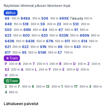
Näytetään lähimmät julkisen liikenteen linjat.
Bus
69
848A
506
699X
Tikkurila
100
m
100
m
100
m
100
m
848
518
59
23
510
150
m
300
m
300
m
300
m
300
m
500
69N
64
67
61
300
m
450
m
550
m
550
m
550
m
623
600
633
633N
665N
550
m
550
m
550
m
550
m
550
m
643N
643K
67N
611
614
550
m
550
m
550
m
550
m
550
m
621
622
61N
66
643
550
m
550
m
550
m
550
m
550
m
617
65
614K
57
550
m
550
m
550
m
700
m
Train
P
K
T
I
R
D
Z
200
m
200
m
200
m
200
m
200
m
200
m
200
m
S2
A
L
Y
E
U
200
m
200
m
200
m
200
m
200
m
200
m
H
200
m
Tram
2
7
9
13
1
1T
3
150
m
300
m
300
m
300
m
550
m
550
m
950
m
4
950
m
Lähialueen palvelut