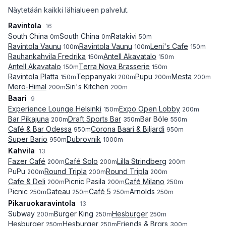
Näytetään kaikki lähialueen palvelut.
Ravintola
16
South China
South China
Ratakivi
0
m
0
m
50
m
Ravintola Vaunu
Ravintola Vaunu
Leni's Cafe
100
m
100
m
150
m
Rauhankahvila Fredrika
Antell Akavatalo
150
m
150
m
Antell Akavatalo
Terra Nova Brasserie
150
m
150
m
Ravintola Platta
Teppanyaki
Pupu
Mesta
150
m
200
m
200
m
200
m
Mero-Himal
Siri's Kitchen
200
m
200
m
Baari
9
Experience Lounge Helsinki
Expo Open Lobby
150
m
200
m
Bar Pikajuna
Draft Sports Bar
Bar Böle
200
m
350
m
550
m
Café & Bar Odessa
Corona Baari & Biljardi
950
m
950
m
Super Bario
Dubrovnik
950
m
1000
m
Kahvila
13
Fazer Café
Café Solo
Lilla Strindberg
200
m
200
m
200
m
PuPu
Round Tripla
Round Tripla
200
m
200
m
200
m
Cafe & Deli
Picnic Pasila
Café Milano
200
m
200
m
250
m
Picnic
Gateau
Café 5
Arnolds
250
m
250
m
250
m
250
m
Pikaruokaravintola
13
Subway
Burger King
Hesburger
200
m
250
m
250
m
Hesburger
Hesburger
Friends & Brgrs
250
m
250
m
300
m