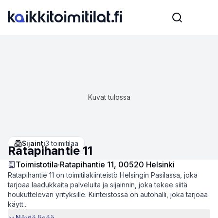
Kuvat tulossa
Sijainti
3
toimitilaa
Ratapihantie 11
Toimistotila
·
Ratapihantie 11, 00520 Helsinki
Ratapihantie 11 on toimitilakiinteistö Helsingin Pasilassa, joka
tarjoaa laadukkaita palveluita ja sijainnin, joka tekee siitä
houkuttelevan yrityksille. Kiinteistössä on autohalli, joka tarjoaa
käytt...
Näytä lisää