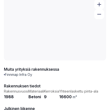
Muita yrityksiä rakennuksessa
Finnmap Infra Oy
Rakennuksen tiedot
Rakennusvuosi
Materiaali
Kerroksia
Yhteenlaskettu pinta-ala
1988
Betoni
9
16600
m²
Julkinen liikenne