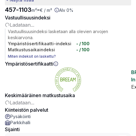
457
-
1103
-
m²
€
/ m²
Alv 0%
Vastuullisuusindeksi
Ladataan...
Vastuullisuusindeksi lasketaan alla olevien arvojen
keskiarvona.
Ympäristösertifikaatti-indeksi
-
/ 100
Matkustusaikaindeksi
-
/ 100
Miten indeksit on laskettu?
Ympäristösertifikaatti
B
In
Ex
Keskimääräinen matkustusaika
Ladataan...
Kiinteistön palvelut
Pysäköinti
Parkkihalli
Sijainti