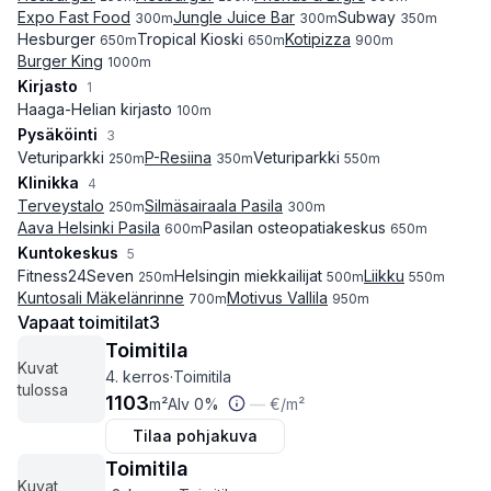
Expo Fast Food
Jungle Juice Bar
Subway
300
m
300
m
350
m
Hesburger
Tropical Kioski
Kotipizza
650
m
650
m
900
m
Burger King
1000
m
Kirjasto
1
Haaga-Helian kirjasto
100
m
Pysäköinti
3
Veturiparkki
P-Resiina
Veturiparkki
250
m
350
m
550
m
Klinikka
4
Terveystalo
Silmäsairaala Pasila
250
m
300
m
Aava Helsinki Pasila
Pasilan osteopatiakeskus
600
m
650
m
Kuntokeskus
5
Fitness24Seven
Helsingin miekkailijat
Liikku
250
m
500
m
550
m
Kuntosali Mäkelänrinne
Motivus Vallila
700
m
950
m
Vapaat toimitilat
3
Toimitila
Kuvat
4. kerros
·
Toimitila
tulossa
1103
m²
Alv 0%
—
€
/m²
Tilaa pohjakuva
Toimitila
Kuvat