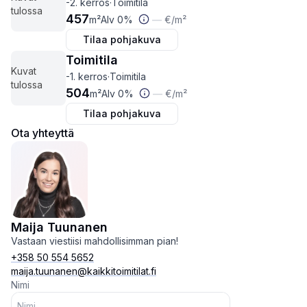
-2. kerros
·
Toimitila
tulossa
457
m²
Alv 0%
—
€
/m²
Tilaa pohjakuva
Toimitila
Kuvat
-1. kerros
·
Toimitila
tulossa
504
m²
Alv 0%
—
€
/m²
Tilaa pohjakuva
Ota yhteyttä
Maija Tuunanen
Vastaan viestiisi mahdollisimman pian!
+358 50 554 5652
maija.tuunanen@kaikkitoimitilat.fi
Nimi