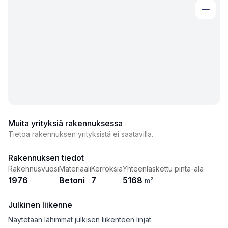
Muita yrityksiä rakennuksessa
Tietoa rakennuksen yrityksistä ei saatavilla.
Rakennuksen tiedot
Rakennusvuosi
Materiaali
Kerroksia
Yhteenlaskettu pinta-ala
1976
Betoni
7
5168
m²
Julkinen liikenne
Näytetään lähimmät julkisen liikenteen linjat.