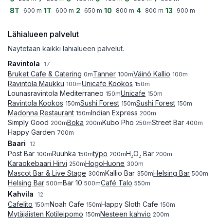
8T
1T
2
10
4
13
600
m
600
m
650
m
800
m
800
m
900
m
Lähialueen palvelut
Näytetään kaikki lähialueen palvelut.
Ravintola
17
Bruket Cafe & Catering
Tanner
Väinö Kallio
0
m
100
m
100
m
Ravintola Maukku
Unicafe Kookos
100
m
150
m
Lounasravintola Mediterraneo
Unicafe
150
m
150
m
Ravintola Kookos
Sushi Forest
Sushi Forest
150
m
150
m
150
m
Madonna Restaurant
Indian Express
150
m
200
m
Simply Good
Boka
Kubo Pho
Street Bar
200
m
200
m
250
m
400
m
Happy Garden
700
m
Baari
12
Post Bar
Ruuhka
tÿpo
H₂O₂ Bar
100
m
150
m
200
m
200
m
Karaokebaari Hirvi
HogoHuone
250
m
300
m
Mascot Bar & Live Stage
Kallio Bar
Helsing Bar
300
m
350
m
500
m
Helsing Bar
Bar 10
Café Talo
500
m
500
m
550
m
Kahvila
12
Cafelito
Noah Cafe
Happy Sloth Cafe
150
m
150
m
150
m
Mytäjäisten Kotileipomo
Nesteen kahvio
150
m
200
m