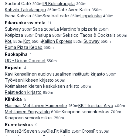
Südtirol Café
IPI Kulmakuppila
200
m
300
m
Kahvila Taikalamppu
Cafe Avec Kallio
350
m
350
m
Ihana Kahvila
Sea ball cafe
Lippakiska
350
m
350
m
400
m
Pikaruokaravintola
11
Subway
Saba
La Mardino's pizzeria
200
m
200
m
250
m
Kotipizza
Chalupa
Seksico Tacos & Cocktails
350
m
500
m
500
m
Kot.
Kot.
Kallion Express
Subway
550
m
550
m
550
m
550
m
Roma Pizza Kebab
550
m
Ruokapiha
1
UG - Urban Gourmet
550
m
Kirjasto
4
Kavi kansallinen audiovisuaalinen instituutti kirjasto
500
m
Työväenliikkeen kirjasto
500
m
Kotimaisten kielten keskuksen arkisto
500
m
Rajatiedon kirjasto
950
m
Klinikka
5
Hammas Mehiläinen Hämeentie
KKT-keskus Arvo
250
m
400
m
Mehiläinen Ympyrätalo
Kinaporin seniorikeskus
600
m
700
m
Kinaporin seniorikeskus
750
m
Kuntokeskus
9
Fitness24Seven
Ole.Fit Kallio
CrossFit
50
m
250
m
350
m