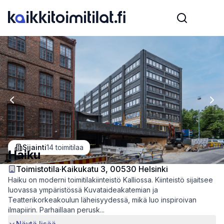
Previous slide
Nex
Sijainti
14
toimitilaa
Haiku
Toimistotila
·
Kaikukatu 3, 00530 Helsinki
Haiku on moderni toimitilakiinteistö Kalliossa. Kiinteistö sijaitsee
luovassa ympäristössä Kuvataideakatemian ja
Teatterikorkeakoulun läheisyydessä, mikä luo inspiroivan
ilmapiirin. Parhaillaan perusk...
Näytä lisää