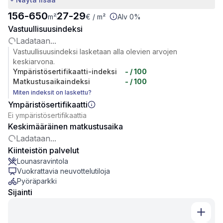
156
-
650
27
-
29
m²
€
/ m²
Alv 0%
Vastuullisuusindeksi
Ladataan...
Vastuullisuusindeksi lasketaan alla olevien arvojen
keskiarvona.
Ympäristösertifikaatti-indeksi
-
/ 100
Matkustusaikaindeksi
-
/ 100
Miten indeksit on laskettu?
Ympäristösertifikaatti
Ei ympäristösertifikaattia
Keskimääräinen matkustusaika
Ladataan...
Kiinteistön palvelut
Lounasravintola
Vuokrattavia neuvottelutiloja
Pyöräparkki
Sijainti