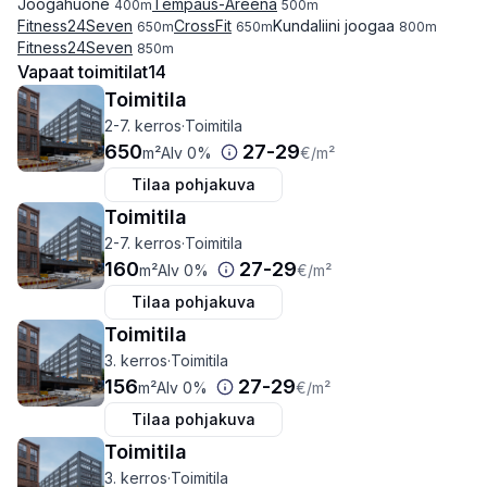
Joogahuone
Tempaus-Areena
400
m
500
m
Fitness24Seven
CrossFit
Kundaliini joogaa
650
m
650
m
800
m
Fitness24Seven
850
m
Vapaat toimitilat
14
Toimitila
2-7. kerros
·
Toimitila
650
27
-
29
m²
Alv 0%
€
/m²
Tilaa pohjakuva
Toimitila
2-7. kerros
·
Toimitila
160
27
-
29
m²
Alv 0%
€
/m²
Tilaa pohjakuva
Toimitila
3. kerros
·
Toimitila
156
27
-
29
m²
Alv 0%
€
/m²
Tilaa pohjakuva
Toimitila
3. kerros
·
Toimitila