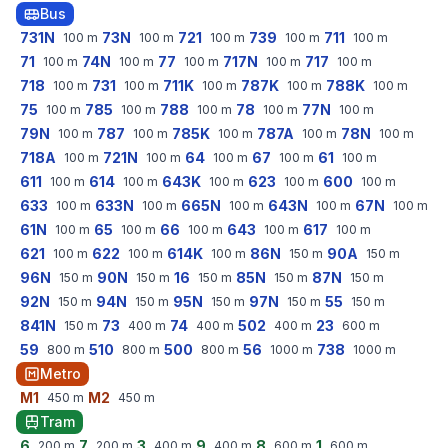
Bus
731N
73N
721
739
711
100
m
100
m
100
m
100
m
100
m
71
74N
77
717N
717
100
m
100
m
100
m
100
m
100
m
718
731
711K
787K
788K
100
m
100
m
100
m
100
m
100
m
75
785
788
78
77N
100
m
100
m
100
m
100
m
100
m
79N
787
785K
787A
78N
100
m
100
m
100
m
100
m
100
m
718A
721N
64
67
61
100
m
100
m
100
m
100
m
100
m
611
614
643K
623
600
100
m
100
m
100
m
100
m
100
m
633
633N
665N
643N
67N
100
m
100
m
100
m
100
m
100
m
61N
65
66
643
617
100
m
100
m
100
m
100
m
100
m
621
622
614K
86N
90A
100
m
100
m
100
m
150
m
150
m
96N
90N
16
85N
87N
150
m
150
m
150
m
150
m
150
m
92N
94N
95N
97N
55
150
m
150
m
150
m
150
m
150
m
841N
73
74
502
23
150
m
400
m
400
m
400
m
600
m
59
510
500
56
738
800
m
800
m
800
m
1000
m
1000
m
Metro
M1
M2
450
m
450
m
Tram
6
7
3
9
8
1
200
m
200
m
400
m
400
m
600
m
600
m