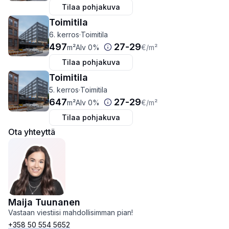
Tilaa pohjakuva
Toimitila
6. kerros
·
Toimitila
497
27
-
29
m²
Alv 0%
€
/m²
Tilaa pohjakuva
Toimitila
5. kerros
·
Toimitila
647
27
-
29
m²
Alv 0%
€
/m²
Tilaa pohjakuva
Ota yhteyttä
Maija Tuunanen
Vastaan viestiisi mahdollisimman pian!
+358 50 554 5652