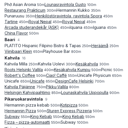
Phở Asian Aroma
Lounasravintola Gusto
50
m
100
m
Restaurang Prakticum
Hermannin Kukko
300
m
350
m
Punaruusu
Henkilöstöravintola, ravintola Spora
350
m
450
m
Tartine
Royal Nepal
Royal Nepal
450
m
450
m
450
m
Arcada studerandekår (ASK)
Iquana
Iguana
450
m
450
m
450
m
China Flavor
500
m
Baari
4
PLATITO Hispanic Filipino Bistro & Tapas
Heräämå
250
m
250
m
Viinibaari Klein
Playhouse Bar
650
m
800
m
Kahvila
16
Kahvila Milla
Kahvila Uolevi
Kesäkahvila
250
m
300
m
300
m
Roots Helsinki Vallila
Kesäkahvila Kumpu
Picnic
400
m
500
m
500
m
Robert's Coffee
Ciao! Caffé
Unicafe Physicum
500
m
550
m
650
m
Unicafe
Unicafe
DesignCafe Helsinki
650
m
650
m
700
m
Kahvila Päijänne
Pikku-Vallila
750
m
800
m
Helsingin Kahvipaahtimo
Lounaskahvila Uppopulla
850
m
900
m
Pikaruokaravintola
9
Hermannin pizza kebab
Kotipizza
500
m
500
m
Hermannin Pizza
Sturen Express Pizzeria
500
m
500
m
Subway
King Kebab
King Kebab
550
m
550
m
550
m
Fizza – pizza-automaatti
Subway
550
m
1000
m