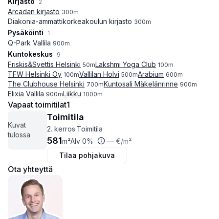
Kirjasto
2
Arcadan kirjasto
300
m
Diakonia-ammattikorkeakoulun kirjasto
300
m
Pysäköinti
1
Q-Park Vallila
900
m
Kuntokeskus
9
Friskis&Svettis Helsinki
Lakshmi Yoga Club
50
m
100
m
TFW Helsinki Oy
Vallilan Holvi
Arabium
100
m
500
m
600
m
The Clubhouse Helsinki
Kuntosali Mäkelänrinne
700
m
900
m
Elixia Vallila
Liikku
900
m
1000
m
Vapaat toimitilat
1
Toimitila
Kuvat
2. kerros
·
Toimitila
tulossa
581
m²
Alv 0%
—
€
/m²
Tilaa pohjakuva
Ota yhteyttä