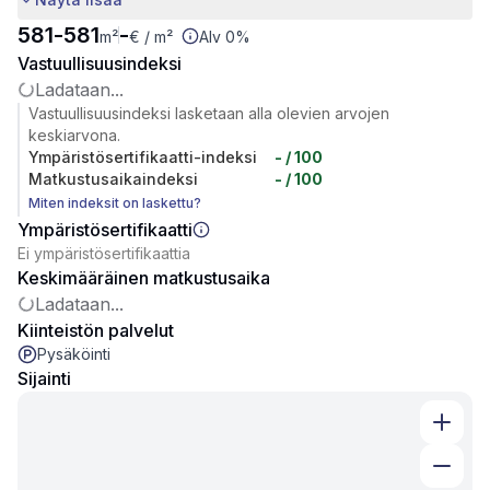
581
-
581
-
m²
€
/ m²
Alv 0%
Vastuullisuusindeksi
Ladataan...
Vastuullisuusindeksi lasketaan alla olevien arvojen
keskiarvona.
Ympäristösertifikaatti-indeksi
-
/ 100
Matkustusaikaindeksi
-
/ 100
Miten indeksit on laskettu?
Ympäristösertifikaatti
Ei ympäristösertifikaattia
Keskimääräinen matkustusaika
Ladataan...
Kiinteistön palvelut
Pysäköinti
Sijainti