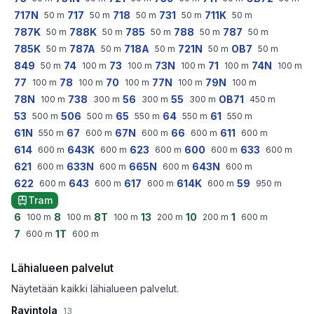
717N
717
718
731
711K
50
m
50
m
50
m
50
m
50
m
787K
788K
785
788
787
50
m
50
m
50
m
50
m
50
m
785K
787A
718A
721N
OB7
50
m
50
m
50
m
50
m
50
m
849
74
73
73N
71
74N
50
m
100
m
100
m
100
m
100
m
100
m
77
78
70
77N
79N
100
m
100
m
100
m
100
m
100
m
78N
738
56
55
OB71
100
m
300
m
300
m
300
m
450
m
53
506
65
64
61
500
m
500
m
550
m
550
m
550
m
61N
67
67N
66
611
550
m
600
m
600
m
600
m
600
m
614
643K
623
600
633
600
m
600
m
600
m
600
m
600
m
621
633N
665N
643N
600
m
600
m
600
m
600
m
622
643
617
614K
59
600
m
600
m
600
m
600
m
950
m
Tram
6
8
8T
13
10
1
100
m
100
m
100
m
200
m
200
m
600
m
7
1T
600
m
600
m
Lähialueen palvelut
Näytetään kaikki lähialueen palvelut.
Ravintola
13