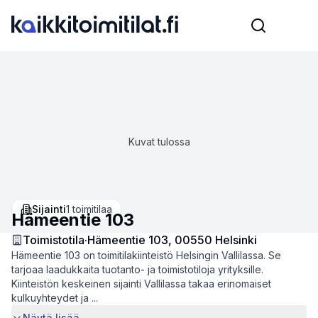
Kuvat tulossa
Sijainti
1
toimitilaa
Hämeentie 103
Toimistotila
·
Hämeentie 103, 00550 Helsinki
Hämeentie 103 on toimitilakiinteistö Helsingin Vallilassa. Se
tarjoaa laadukkaita tuotanto- ja toimistotiloja yrityksille.
Kiinteistön keskeinen sijainti Vallilassa takaa erinomaiset
kulkuyhteydet ja ...
Näytä lisää