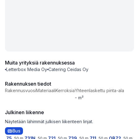
Muita yrityksiä rakennuksessa
Letterbox Media Oy
Catering Ceidas Oy
Rakennuksen tiedot
Rakennusvuosi
Materiaali
Kerroksia
Yhteenlaskettu pinta-ala
-
m²
Julkinen liikenne
Näytetään lähimmät julkisen liikenteen linjat.
Bus
75
731N
721
739
711
OB72
50
m
50
m
50
m
50
m
50
m
50
m