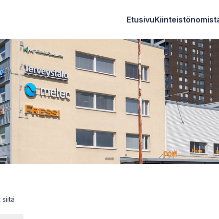
Etusivu
Kiinteistönomista
 siitä