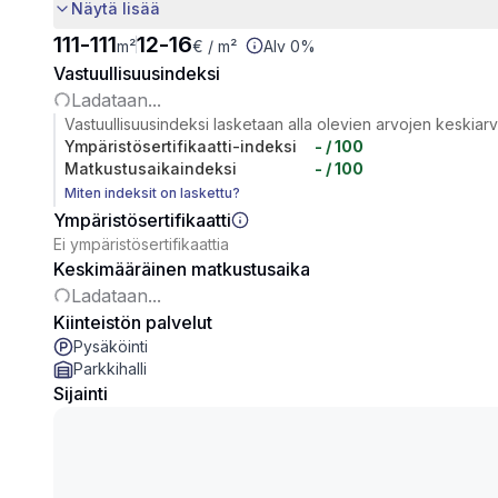
Näytä lisää
111
-
111
12
-
16
m²
€
/ m²
Alv 0%
Vastuullisuusindeksi
Ladataan...
Vastuullisuusindeksi lasketaan alla olevien arvojen keskiar
Ympäristösertifikaatti-indeksi
-
/ 100
Matkustusaikaindeksi
-
/ 100
Miten indeksit on laskettu?
Ympäristösertifikaatti
Ei ympäristösertifikaattia
Keskimääräinen matkustusaika
Ladataan...
Kiinteistön palvelut
Pysäköinti
Parkkihalli
Sijainti