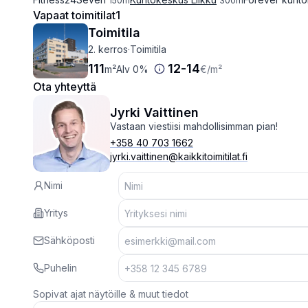
150
m
300
m
Vapaat toimitilat
1
Toimitila
2. kerros
·
Toimitila
111
12
-
14
m²
Alv 0%
€
/m²
Ota yhteyttä
Jyrki Vaittinen
Vastaan viestiisi mahdollisimman pian!
+358 40 703 1662
jyrki.vaittinen@kaikkitoimitilat.fi
Nimi
Yritys
Sähköposti
Puhelin
Sopivat ajat näytöille & muut tiedot