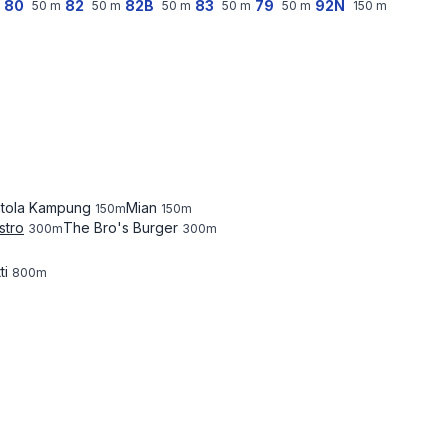
80
82
82B
83
79
92N
50
m
50
m
50
m
50
m
50
m
150
m
ntola Kampung
Mian
150
m
150
m
stro
The Bro's Burger
300
m
300
m
ti
800
m