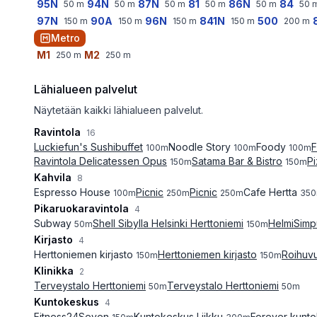
95N
94N
87N
81
86N
84
50
m
50
m
50
m
50
m
50
m
50
97N
90A
96N
841N
500
150
m
150
m
150
m
150
m
200
m
Metro
M1
M2
250
m
250
m
Lähialueen palvelut
Näytetään kaikki lähialueen palvelut.
Ravintola
16
Luckiefun's Sushibuffet
Noodle Story
Foody
F
100
m
100
m
100
m
Ravintola Delicatessen Opus
Satama Bar & Bistro
Pi
150
m
150
m
Kahvila
8
Espresso House
Picnic
Picnic
Cafe Hertta
100
m
250
m
250
m
350
Pikaruokaravintola
4
Subway
Shell Sibylla Helsinki Herttoniemi
HelmiSim
50
m
150
m
Kirjasto
4
Herttoniemen kirjasto
Herttoniemen kirjasto
Roihuvu
150
m
150
m
Klinikka
2
Terveystalo Herttoniemi
Terveystalo Herttoniemi
50
m
50
m
Kuntokeskus
4
Fitness24Seven
Kuntokeskus Liikku
Forever kunto