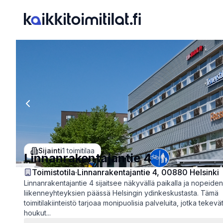
Previous slide
Sijainti
1
toimitilaa
Linnanrakentajantie 4
Toimistotila
·
Linnanrakentajantie 4, 00880 Helsinki
Linnanrakentajantie 4 sijaitsee näkyvällä paikalla ja nopeiden
liikenneyhteyksien päässä Helsingin ydinkeskustasta. Tämä
toimitilakiinteistö tarjoaa monipuolisia palveluita, jotka tekevät
houkut...