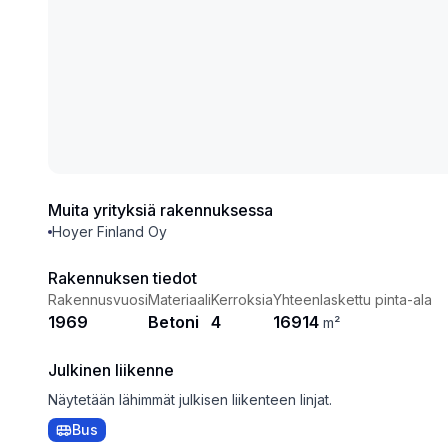
Muita yrityksiä rakennuksessa
Hoyer Finland Oy
Rakennuksen tiedot
Rakennusvuosi
Materiaali
Kerroksia
Yhteenlaskettu pinta-ala
1969
Betoni
4
16914
m²
Julkinen liikenne
Näytetään lähimmät julkisen liikenteen linjat.
Bus