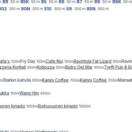
88
85K
85
86
87
89
86K
m
50
m
50
m
50
m
50
m
50
m
50
m
50
m
802
90N
510
59
85N
250
m
250
m
300
m
300
m
650
m
afa's
Fry Day
Cafe Noi
Ravintola Fat Lizard
Ravi
100
m
100
m
100
m
150
m
zzeria Kortteli
Kotipizza
Bistro Del Mar
Treffi Pub & Bi
250
m
250
m
300
m
Starkin kahvila
Kampi Coffee
Kampi Coffee
Manaat
m
650
m
700
m
700
m
pukka
Wang Him
150
m
400
m
oren kirjasto
Roihuvuoren kirjasto
1000
m
1000
m
klubi
Hypoxi Herttoniemi