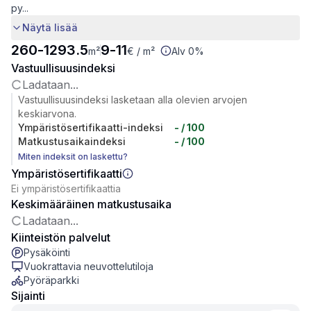
py...
Näytä lisää
260
-
1293.5
9
-
11
m²
€
/ m²
Alv 0%
Vastuullisuusindeksi
Ladataan...
Vastuullisuusindeksi lasketaan alla olevien arvojen
keskiarvona.
Ympäristösertifikaatti-indeksi
-
/ 100
Matkustusaikaindeksi
-
/ 100
Miten indeksit on laskettu?
Ympäristösertifikaatti
Ei ympäristösertifikaattia
Keskimääräinen matkustusaika
Ladataan...
Kiinteistön palvelut
Pysäköinti
Vuokrattavia neuvottelutiloja
Pyöräparkki
Sijainti