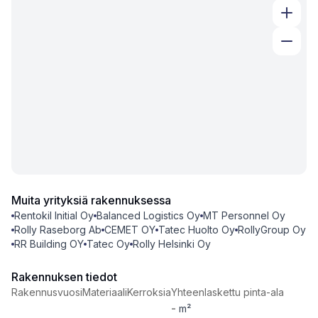
Muita yrityksiä rakennuksessa
Rentokil Initial Oy
Balanced Logistics Oy
MT Personnel Oy
Rolly Raseborg Ab
CEMET OY
Tatec Huolto Oy
RollyGroup Oy
RR Building OY
Tatec Oy
Rolly Helsinki Oy
Rakennuksen tiedot
Rakennusvuosi
Materiaali
Kerroksia
Yhteenlaskettu pinta-ala
-
m²