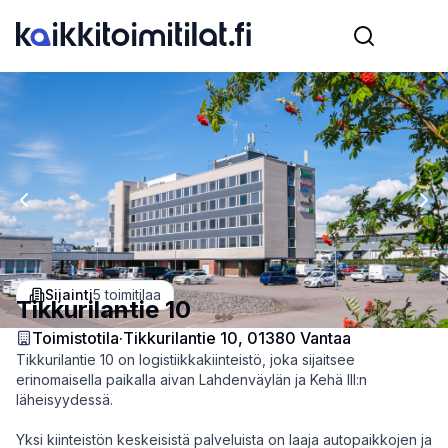
Previous slide
Nex
Sijainti
5
toimitilaa
Tikkurilantie 10
Toimistotila
·
Tikkurilantie 10, 01380 Vantaa
Tikkurilantie 10 on logistiikkakiinteistö, joka sijaitsee
erinomaisella paikalla aivan Lahdenväylän ja Kehä III:n
läheisyydessä.
Yksi kiinteistön keskeisistä palveluista on laaja autopaikkojen ja