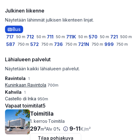
Julkinen liikenne
Näytetään lähimmät julkisen liikenteen linjat.
Bus
717
712
711
711K
570
721
50
m
50
m
50
m
50
m
50
m
500
m
587
572
736
721N
999
750
m
750
m
750
m
750
m
750
m
Lähialueen palvelut
Näytetään kaikki lähialueen palvelut.
Ravintola
1
Kuninkaan Ravintola
700
m
Kahvila
1
Castello di Inka
950
m
Vapaat toimitilat
5
Toimitila
1. kerros
·
Toimitila
297
9
-
11
m²
Alv 0%
€
/m²
Tilaa pohjakuva