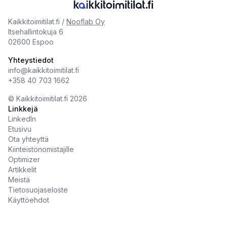
Kaikkitoimitilat.fi /
Nooflab Oy
Itsehallintokuja 6
02600 Espoo
Yhteystiedot
info@kaikkitoimitilat.fi
+358 40 703 1662
©️
Kaikkitoimitilat.fi
2026
Linkkejä
LinkedIn
Etusivu
Ota yhteyttä
Kiinteistönomistajille
Optimizer
Artikkelit
Meistä
Tietosuojaseloste
Käyttöehdot