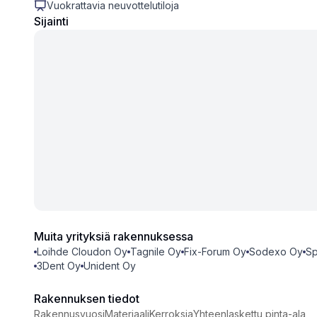
Vuokrattavia neuvottelutiloja
Sijainti
Muita yrityksiä rakennuksessa
Loihde Cloudon Oy
Tagnile Oy
Fix-Forum Oy
Sodexo Oy
Sp
3Dent Oy
Unident Oy
Rakennuksen tiedot
Rakennusvuosi
Materiaali
Kerroksia
Yhteenlaskettu pinta-ala