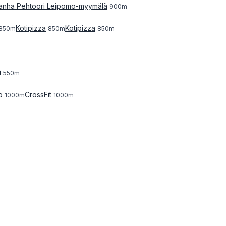
nha Pehtoori Leipomo-myymälä
900
m
Kotipizza
Kotipizza
850
m
850
m
850
m
i
550
m
o
CrossFit
1000
m
1000
m