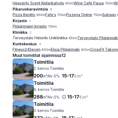
Heavenly Scent Kellarikahvila
Wine Café Pausa
Wa
450
m
750
m
Pikaruokaravintola
6
Pizza Benitto
Fafa's
Pizzeria Online
Subway
650
m
750
m
750
m
Kirjasto
1
Pitäjänmäen kirjasto
750
m
Klinikka
2
Terveystalo Helsinki Uniklinikka
Terveystalo Pitäjänmäk
450
m
Kuntokeskus
4
Fitness24Seven
Elixia Pitäjänmäki
CrossFit Takom
600
m
900
m
Muut toimitilat sijainnissa
12
Toimitila
2. kerros
·
Toimitila
200
15
-
17
m²
Alv 0%
€
/m²
Toimitila
6. kerros
·
Toimitila
288
15
-
17
m²
Alv 0%
€
/m²
Toimitila
3. kerros
·
Toimitila
372
15
-
17