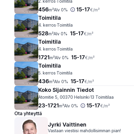
2. kerros
·
Toimitila
456
15
-
17
m²
Alv 0%
€
/m²
Toimitila
4. kerros
·
Toimitila
528
15
-
17
m²
Alv 0%
€
/m²
Toimitila
4. kerros
·
Toimitila
1721
15
-
17
m²
Alv 0%
€
/m²
Toimitila
5. kerros
·
Toimitila
436
15
-
17
m²
Alv 0%
€
/m²
Koko Sijainnin Tiedot
Atomitie 5, 00370 Helsinki
·
13 Toimitilaa
23
-
1721
15
-
17
m²
Alv 0%
€
/m²
Ota yhteyttä
Jyrki Vaittinen
Vastaan viestiisi mahdollisimman pian!