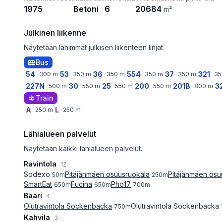
1975
Betoni
6
20684
m²
Julkinen liikenne
Näytetään lähimmät julkisen liikenteen linjat.
Bus
54
53
36
554
37
321
300
m
350
m
350
m
350
m
350
m
35
227N
30
25
200
201B
3
500
m
550
m
550
m
550
m
800
m
Train
A
L
250
m
250
m
Lähialueen palvelut
Näytetään kaikki lähialueen palvelut.
Ravintola
12
Sodexo
Pitäjänmäen osuusruokala
Pitäjänmäen osu
50
m
250
m
SmartEat
Fucina
Pho17
650
m
650
m
700
m
Baari
4
Olutravintola Sockenbacka
Olutravintola Sockenbacka
750
m
Kahvila
3