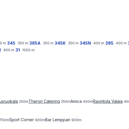
345
385A
345K
345N
385
0
m
350
m
350
m
350
m
400
m
400
m
2
31
900
m
1000
m
usruokala
Theron Catering
Amica
Ravintola Valaja
250
m
250
m
400
m
45
Sport Corner
Bar Lemppari
750
m
900
m
900
m