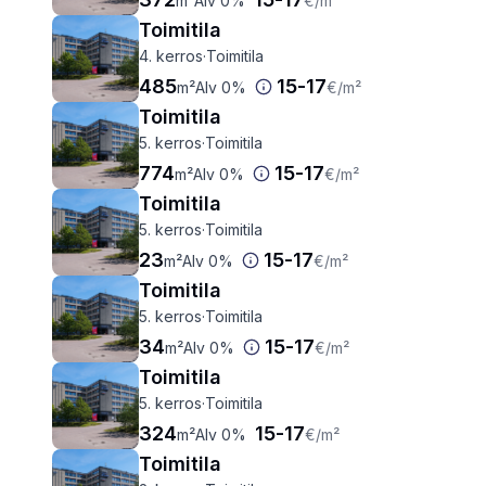
m²
Alv 0%
€
/m²
Toimitila
4. kerros
·
Toimitila
485
15
-
17
m²
Alv 0%
€
/m²
Toimitila
5. kerros
·
Toimitila
774
15
-
17
m²
Alv 0%
€
/m²
Toimitila
5. kerros
·
Toimitila
23
15
-
17
m²
Alv 0%
€
/m²
Toimitila
5. kerros
·
Toimitila
34
15
-
17
m²
Alv 0%
€
/m²
Toimitila
5. kerros
·
Toimitila
324
15
-
17
m²
Alv 0%
€
/m²
Toimitila