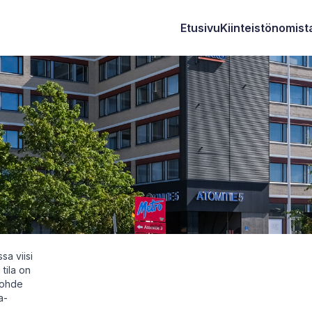
Etusivu
Kiinteistönomista
sa viisi
tila on
Kohde
a-