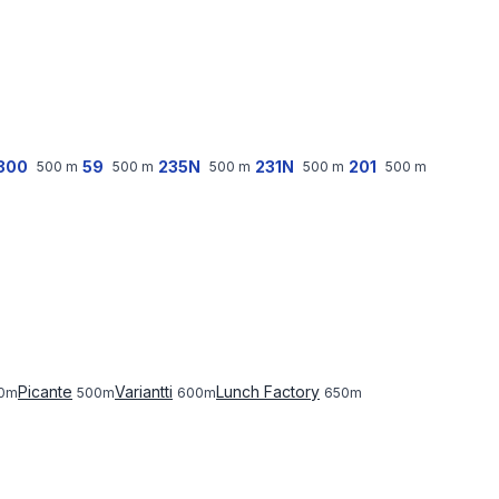
300
59
235N
231N
201
500
m
500
m
500
m
500
m
500
m
Picante
Variantti
Lunch Factory
0
m
500
m
600
m
650
m