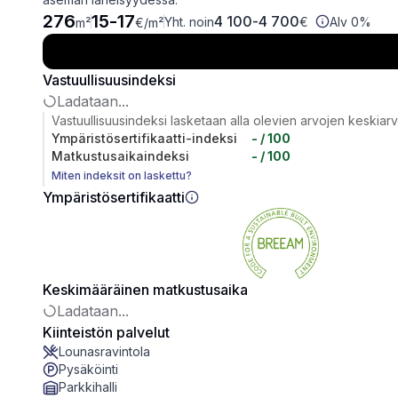
276
15
-
17
4 100
-
4 700
Yht. noin
€
Alv 0%
m²
€
/m²
Vastuullisuusindeksi
Ladataan...
Vastuullisuusindeksi lasketaan alla olevien arvojen keskiar
Ympäristösertifikaatti-indeksi
-
/ 100
Matkustusaikaindeksi
-
/ 100
Miten indeksit on laskettu?
Ympäristösertifikaatti
Keskimääräinen matkustusaika
Ladataan...
Kiinteistön palvelut
Lounasravintola
Pysäköinti
Parkkihalli