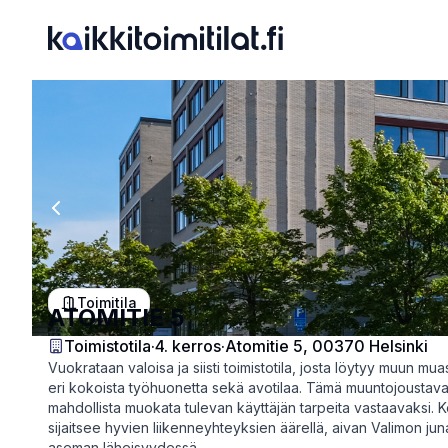
Previous slide
Toimitila
ATOMITIE 5
Toimistotila
·
4
. kerros
·
Atomitie 5, 00370 Helsinki
Vuokrataan valoisa ja siisti toimistotila, josta löytyy muun muas
eri kokoista työhuonetta sekä avotilaa. Tämä muuntojoustava 
mahdollista muokata tulevan käyttäjän tarpeita vastaavaksi. 
sijaitsee hyvien liikenneyhteyksien äärellä, aivan Valimon jun
aseman läheisyydessä.