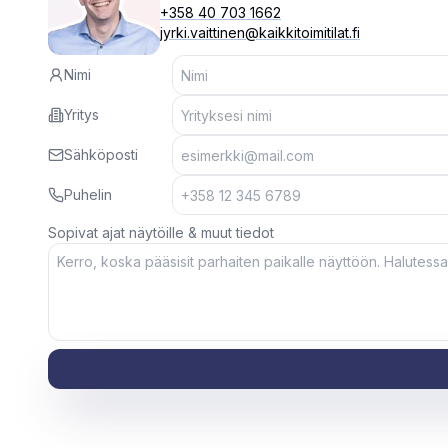
+358 40 703 1662
jyrki.vaittinen@kaikkitoimitilat.fi
Nimi
Yritys
Sähköposti
Puhelin
Sopivat ajat näytöille & muut tiedot