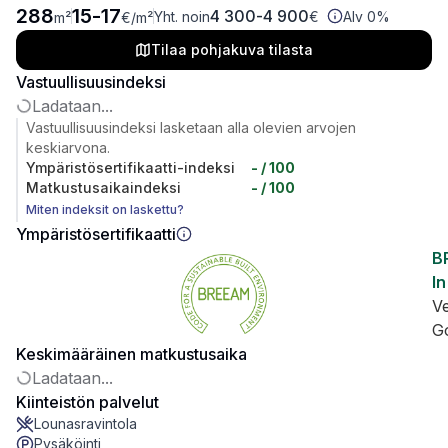
288
15
-
17
4 300
-
4 900
Yht. noin
€
Alv 0%
m²
€
/m²
Tilaa pohjakuva tilasta
Vastuullisuusindeksi
Ladataan...
Vastuullisuusindeksi lasketaan alla olevien arvojen
keskiarvona.
Ympäristösertifikaatti-indeksi
-
/ 100
Matkustusaikaindeksi
-
/ 100
Miten indeksit on laskettu?
Ympäristösertifikaatti
B
In
V
G
Keskimääräinen matkustusaika
Ladataan...
Kiinteistön palvelut
Lounasravintola
Pysäköinti