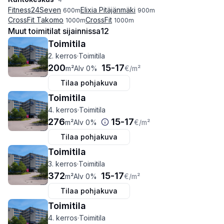
Fitness24Seven
Elixia Pitäjänmäki
600
m
900
m
CrossFit Takomo
CrossFit
1000
m
1000
m
Muut toimitilat sijainnissa
12
Toimitila
2. kerros
·
Toimitila
200
15
-
17
m²
Alv 0%
€
/m²
Tilaa pohjakuva
Toimitila
4. kerros
·
Toimitila
276
15
-
17
m²
Alv 0%
€
/m²
Tilaa pohjakuva
Toimitila
3. kerros
·
Toimitila
372
15
-
17
m²
Alv 0%
€
/m²
Tilaa pohjakuva
Toimitila
4. kerros
·
Toimitila