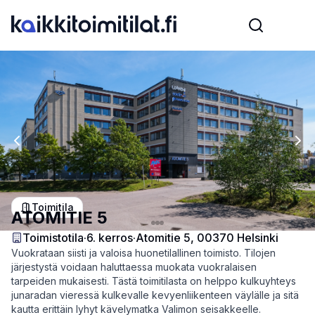
Previous slide
Nex
Toimitila
ATOMITIE 5
Toimistotila
·
6
. kerros
·
Atomitie 5, 00370 Helsinki
Vuokrataan siisti ja valoisa huonetilallinen toimisto. Tilojen
järjestystä voidaan haluttaessa muokata vuokralaisen
tarpeiden mukaisesti. Tästä toimitilasta on helppo kulkuyhteys
junaradan vieressä kulkevalle kevyenliikenteen väylälle ja sitä
kautta erittäin lyhyt kävelymatka Valimon seisakkeelle.