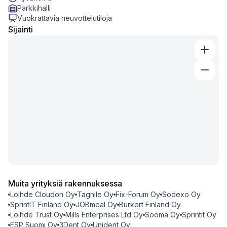
Parkkihalli
Vuokrattavia neuvottelutiloja
Sijainti
Muita yrityksiä rakennuksessa
Loihde Cloudon Oy
Tagnile Oy
Fix-Forum Oy
Sodexo Oy
SprintIT Finland Oy
JOBmeal Oy
Burkert Finland Oy
Loihde Trust Oy
Mills Enterprises Ltd Oy
Sooma Oy
Sprintit Oy
ESP Suomi Oy
3Dent Oy
Unident Oy