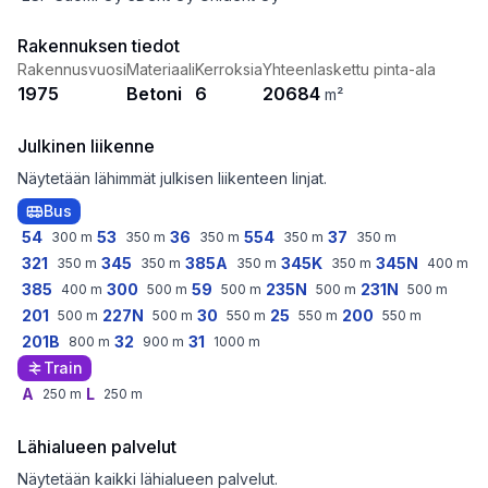
Rakennuksen tiedot
Rakennusvuosi
Materiaali
Kerroksia
Yhteenlaskettu pinta-ala
1975
Betoni
6
20684
m²
Julkinen liikenne
Näytetään lähimmät julkisen liikenteen linjat.
Bus
54
53
36
554
37
300
m
350
m
350
m
350
m
350
m
321
345
385A
345K
345N
350
m
350
m
350
m
350
m
400
m
385
300
59
235N
231N
400
m
500
m
500
m
500
m
500
m
201
227N
30
25
200
500
m
500
m
550
m
550
m
550
m
201B
32
31
800
m
900
m
1000
m
Train
A
L
250
m
250
m
Lähialueen palvelut
Näytetään kaikki lähialueen palvelut.