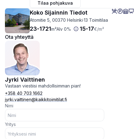
Tilaa pohjakuva
Koko Sijainnin Tiedot
Atomitie 5, 00370 Helsinki
·
13 Toimitilaa
23
-
1721
15
-
17
m²
Alv 0%
€
/m²
Ota yhteyttä
Jyrki Vaittinen
Vastaan viestiisi mahdollisimman pian!
+358 40 703 1662
jyrki.vaittinen@kaikkitoimitilat.fi
Nimi
Yritys