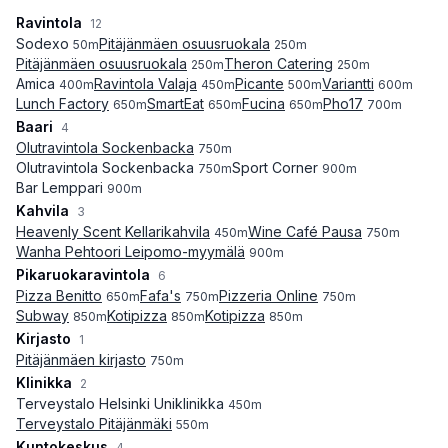
Ravintola
12
Sodexo
Pitäjänmäen osuusruokala
50
m
250
m
Pitäjänmäen osuusruokala
Theron Catering
250
m
250
m
Amica
Ravintola Valaja
Picante
Variantti
400
m
450
m
500
m
600
m
Lunch Factory
SmartEat
Fucina
Pho17
650
m
650
m
650
m
700
m
Baari
4
Olutravintola Sockenbacka
750
m
Olutravintola Sockenbacka
Sport Corner
750
m
900
m
Bar Lemppari
900
m
Kahvila
3
Heavenly Scent Kellarikahvila
Wine Café Pausa
450
m
750
m
Wanha Pehtoori Leipomo-myymälä
900
m
Pikaruokaravintola
6
Pizza Benitto
Fafa's
Pizzeria Online
650
m
750
m
750
m
Subway
Kotipizza
Kotipizza
850
m
850
m
850
m
Kirjasto
1
Pitäjänmäen kirjasto
750
m
Klinikka
2
Terveystalo Helsinki Uniklinikka
450
m
Terveystalo Pitäjänmäki
550
m
Kuntokeskus
4