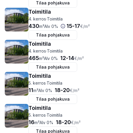
Tilaa pohjakuva
Toimitila
4. kerros
·
Toimitila
430
15
-
17
m²
Alv 0%
€
/m²
Tilaa pohjakuva
Toimitila
4. kerros
·
Toimitila
465
12
-
14
m²
Alv 0%
€
/m²
Tilaa pohjakuva
Toimitila
5. kerros
·
Toimitila
11
18
-
20
m²
Alv 0%
€
/m²
Tilaa pohjakuva
Toimitila
5. kerros
·
Toimitila
16
18
-
20
m²
Alv 0%
€
/m²
Tilaa pohjakuva