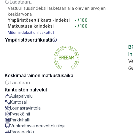
Ladataan...
Vastuullisuusindeksi lasketaan alla olevien arvojen
keskiarvona.
Ympäristösertifikaatti-indeksi
-
/ 100
Matkustusaikaindeksi
-
/ 100
Miten indeksit on laskettu?
Ympäristösertifikaatti
B
In
V
G
Keskimääräinen matkustusaika
Ladataan...
Kiinteistön palvelut
Aulapalvelu
Kuntosali
Lounasravintola
Pysäköinti
Parkkihalli
Vuokrattavia neuvottelutiloja
Pyöräparkki