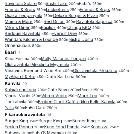
Ravintola Solare
Sushi Take
Fafa's
50
m
200
m
250
m
Friends & Brgrs
Luckiefun's
Friends & Brgrs
250
m
250
m
250
m
Osaka Teppanyaki
Deluxe Burger & Pizza
250
m
250
m
Momo & More
Red Onion
Ravintola Sapusca
250
m
300
m
300
m
Mike's Diner
Basilios
Chingu BBQ
350
m
400
m
400
m
Bedouin Ravintola
Everest Dine
450
m
450
m
Wanda's Kitchen & Lounge
Bistro Domu
500
m
750
m
Onnenautuus
800
m
Baari
7
Klubi Femma
Molly Malones Toppari
300
m
400
m
Olutravintola Pikkulintu Myyrmäki
400
m
Vesuvios Beer and Wine Bar
Olutravintola Pikkulintu
400
m
400
m
MyBiljardi & Bar
Cafe Bar Luna
450
m
800
m
Kahvila
10
Kulmakonditoria
Café Nuvo
Picnic
200
m
200
m
250
m
Vihreä Vuohi
Vihreä Vuohi
More Tea
250
m
250
m
300
m
Torikahvila
Broken Clock Café / Rikki Kello-Kahvila
300
m
400
m
Yalla
FuFu Cafe
500
m
750
m
Pikaruokaravintola
14
Burger King
Burger King
Burger King
150
m
150
m
150
m
Eerikin Pippuri
Kung Food Panda
Kotipizza
200
m
250
m
250
m
Subway
FuFu’S Myyrmäki
300
m
350
m