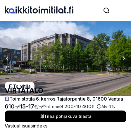
Previous slide
Nex
Toimitila
VIRTATALO
Toimistotila
·
6
. kerros
·
Rajatorpantie 8, 01600 Vantaa
610
15
-
17
9 200
-
10 400
Yht. noin
€
Alv 0%
m²
€
/m²
Tilaa pohjakuva tilasta
Vastuullisuusindeksi