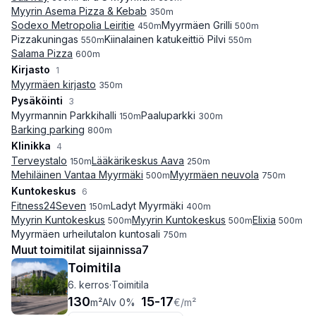
Myyrin Asema Pizza & Kebab
350
m
Sodexo Metropolia Leiritie
Myyrmäen Grilli
450
m
500
m
Pizzakuningas
Kiinalainen katukeittiö Pilvi
550
m
550
m
Salama Pizza
600
m
Kirjasto
1
Myyrmäen kirjasto
350
m
Pysäköinti
3
Myyrmannin Parkkihalli
Paaluparkki
150
m
300
m
Barking parking
800
m
Klinikka
4
Terveystalo
Lääkärikeskus Aava
150
m
250
m
Mehiläinen Vantaa Myyrmäki
Myyrmäen neuvola
500
m
750
m
Kuntokeskus
6
Fitness24Seven
Ladyt Myyrmäki
150
m
400
m
Myyrin Kuntokeskus
Myyrin Kuntokeskus
Elixia
500
m
500
m
500
m
Myyrmäen urheilutalon kuntosali
750
m
Muut toimitilat sijainnissa
7
Toimitila
6. kerros
·
Toimitila
130
15
-
17
m²
Alv 0%
€
/m²