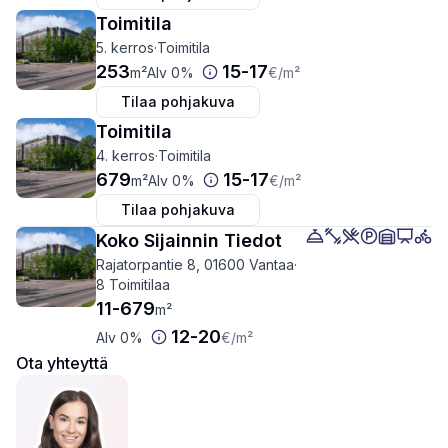
Toimitila
5. kerros
·
Toimitila
253
15
-
17
m²
Alv 0%
€
/m²
Tilaa pohjakuva
Toimitila
4. kerros
·
Toimitila
679
15
-
17
m²
Alv 0%
€
/m²
Tilaa pohjakuva
Koko Sijainnin Tiedot
Rajatorpantie 8, 01600 Vantaa
·
8 Toimitilaa
11
-
679
m²
12
-
20
Alv 0%
€
/m²
Ota yhteyttä