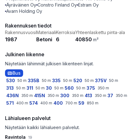
Äyräväinen Oy
Constro Finland Oy
Estram Oy
Avarn Holding Oy
Rakennuksen tiedot
Rakennusvuosi
Materiaali
Kerroksia
Yhteenlaskettu pinta-ala
1987
Betoni
6
40850
m²
Julkinen liikenne
Näytetään lähimmät julkisen liikenteen linjat.
Bus
530
335B
335
520
375V
50
m
50
m
50
m
50
m
50
m
313
311
30
560
375
50
m
50
m
50
m
50
m
350
m
436N
415N
300
413
37
350
m
350
m
350
m
350
m
350
m
571
574
400
59
400
m
400
m
700
m
850
m
Lähialueen palvelut
Näytetään kaikki lähialueen palvelut.
Ravintola
19