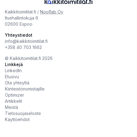
Kaikkitoimitilat.fi /
Nooflab Oy
Itsehallintokuja 6
02600 Espoo
Yhteystiedot
info@kaikkitoimitilat.fi
+358 40 703 1662
©️
Kaikkitoimitilat.fi
2026
Linkkejä
LinkedIn
Etusivu
Ota yhteyttä
Kiinteistönomistajille
Optimizer
Artikkelit
Meistä
Tietosuojaseloste
Käyttöehdot