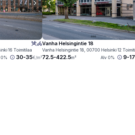
Next slide
Previous slide
Vanha Helsingintie 18
inki
·
16 Toimitilaa
Vanha Helsingintie 18, 00700 Helsinki
·
12 Toimit
30
-
35
72.5
-
422.5
9
-
17
v 0%
€
/m²
m²
Alv 0%