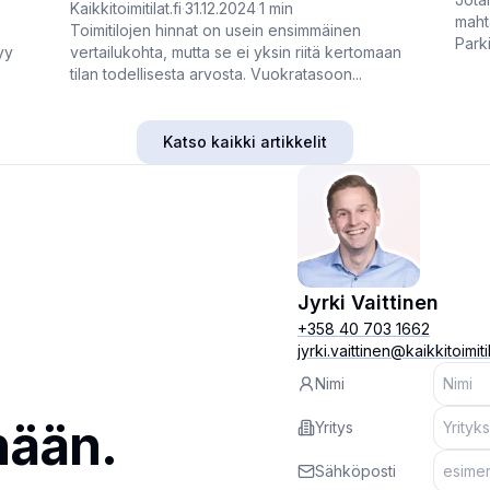
Kaikkitoimitilat.fi
·
31.12.2024
·
1
min
maht
Toimitilojen hinnat on usein ensimmäinen
Park
yy
vertailukohta, mutta se ei yksin riitä kertomaan
tilan todellisesta arvosta. Vuokratasoon...
Katso kaikki artikkelit
Jyrki Vaittinen
+358 40 703 1662
jyrki.vaittinen@kaikkitoimitil
Nimi
nään.
Yritys
Sähköposti