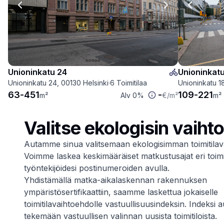
Previous slide
Next slide
Previous
Unioninkatu 24
Unioninkatu
Unioninkatu 24, 00130 Helsinki
·
6 Toimitilaa
Unioninkatu 1
63
-
451
-
109
-
221
m²
Alv 0%
€
/m²
m²
Valitse ekologisin vaiht
Autamme sinua valitsemaan ekologisimman toimitilav
Voimme laskea keskimääräiset matkustusajat eri toimit
työntekijöidesi postinumeroiden avulla.
Yhdistämällä matka-aikalaskennan rakennuksen
ympäristösertifikaattiin, saamme laskettua jokaiselle
toimitilavaihtoehdolle vastuullisuusindeksin. Indeksi a
tekemään vastuullisen valinnan uusista toimitiloista.