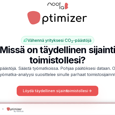
Vähennä yrityksesi CO
-päästöjä
2
Missä on täydellinen sijaint
toimistollesi?
äästöjä. Säästä työmatkoissa. Pohjaa päätöksesi dataan. O
työmatka-analyysi suosittelee sinulle parhaat toimistosijainnit
Löydä täydellinen sijainti
toimistollesi