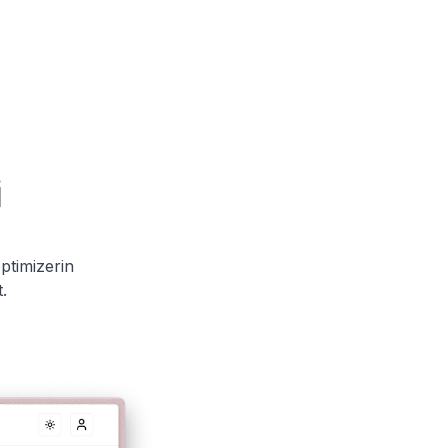
i
ptimizerin
.