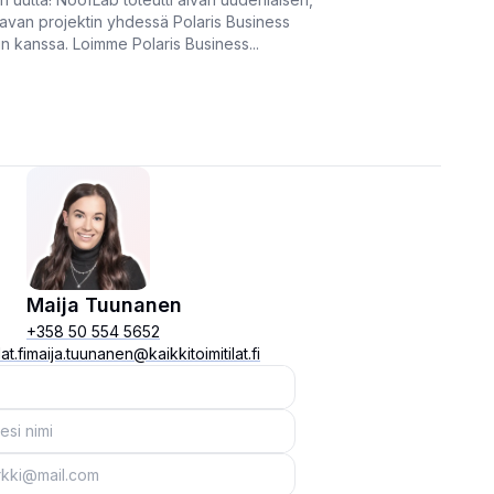
avan projektin yhdessä Polaris Business
in kanssa. Loimme Polaris Business...
Maija Tuunanen
+358 50 554 5652
at.fi
maija.tuunanen@kaikkitoimitilat.fi