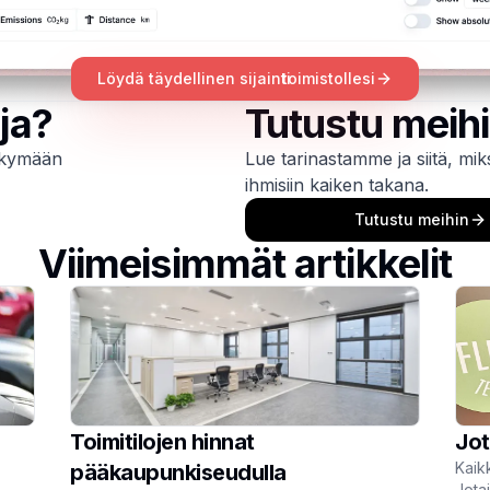
Löydä täydellinen sijainti
toimistollesi
ja?
Tutustu meihi
näkymään
Lue tarinastamme ja siitä, mi
ihmisiin kaiken takana.
Tutustu meihin
Viimeisimmät artikkelit
Toimitilojen hinnat
Jot
Kaikk
pääkaupunkiseudulla
Jota