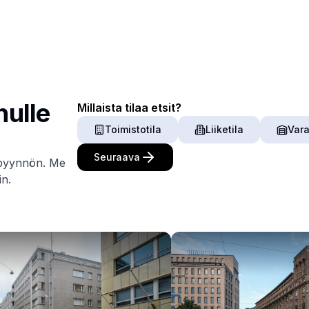
Koko
arch
m²
m²
nulle
Millaista tilaa etsit?
Toimistotila
Liiketila
Vara
Seuraava
kupyynnön. Me
in.