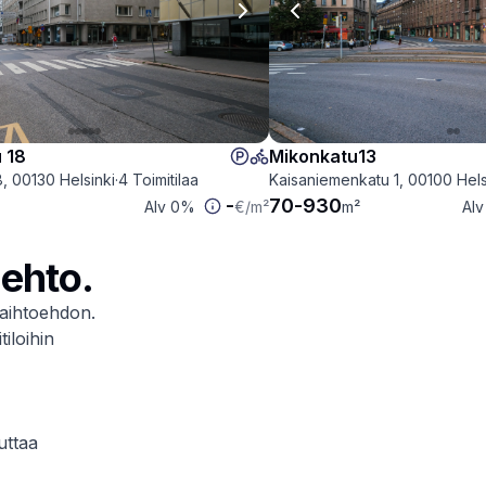
 slide
Next slide
Previous slide
 18
Mikonkatu13
8, 00130 Helsinki
·
4 Toimitilaa
Kaisaniemenkatu 1, 00100 Hels
-
70
-
930
Alv 0%
€
/m²
m²
Al
oehto.
aihtoehdon.
iloihin
uttaa