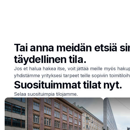
Alue
Region se
Tai anna meidän etsiä si
täydellinen tila.
Jos et halua hakea itse, voit jättää meille myös ha
yhdistämme yrityksesi tarpeet teille sopiviin toimitiloih
Suosituimmat tilat nyt.
Selaa suosituimpia tilojamme.