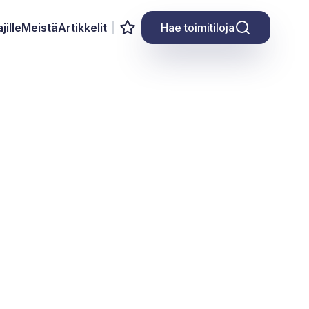
jille
Meistä
Artikkelit
Hae toimitiloja