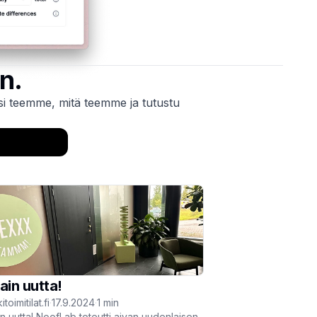
n.
ksi teemme, mitä teemme ja tutustu
ain uutta!
itoimitilat.fi
·
17.9.2024
·
1
min
in uutta! NoofLab toteutti aivan uudenlaisen,