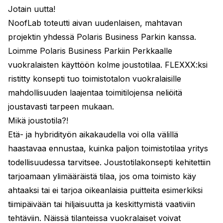
Jotain uutta!
NoofLab toteutti aivan uudenlaisen, mahtavan
projektin yhdessä Polaris Business Parkin kanssa.
Loimme Polaris Business Parkiin Perkkaalle
vuokralaisten käyttöön kolme joustotilaa. FLEXXX:ksi
ristitty konsepti tuo toimistotalon vuokralaisille
mahdollisuuden laajentaa toimitilojensa neliöitä
joustavasti tarpeen mukaan.
Mikä joustotila?!
Etä- ja hybridityön aikakaudella voi olla välillä
haastavaa ennustaa, kuinka paljon toimistotilaa yritys
todellisuudessa tarvitsee. Joustotilakonsepti kehitettiin
tarjoamaan ylimääräistä tilaa, jos oma toimisto käy
ahtaaksi tai ei tarjoa oikeanlaisia puitteita esimerkiksi
tiimipäivään tai hiljaisuutta ja keskittymistä vaativiin
tehtäviin. Näissä tilanteissa vuokralaiset voivat