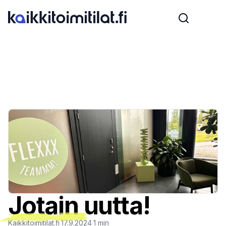
Jotain uutta!
Kaikkitoimitilat.fi
·
17.9.2024
·
1
min