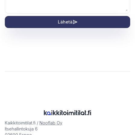
Lähetä
Kaikkitoimitilat.fi /
Nooflab Oy
Itsehallintokuja 6
02600 Espoo