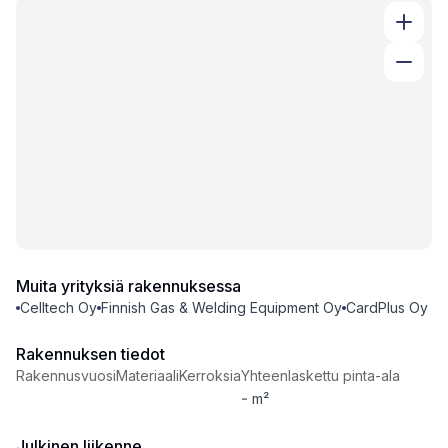
Muita yrityksiä rakennuksessa
Celltech Oy
Finnish Gas & Welding Equipment Oy
CardPlus Oy
Rakennuksen tiedot
Rakennusvuosi
Materiaali
Kerroksia
Yhteenlaskettu pinta-ala
-
m²
Julkinen liikenne