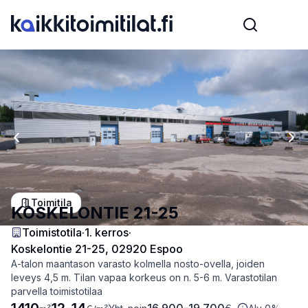
Previous slide
Nex
Toimitila
KOSKELONTIE 21-25
Toimistotila
·
1
. kerros
·
Koskelontie 21-25, 02920 Espoo
A-talon maantason varasto kolmella nosto-ovella, joiden
leveys 4,5 m. Tilan vapaa korkeus on n. 5-6 m. Varastotilan
parvella toimistotilaa