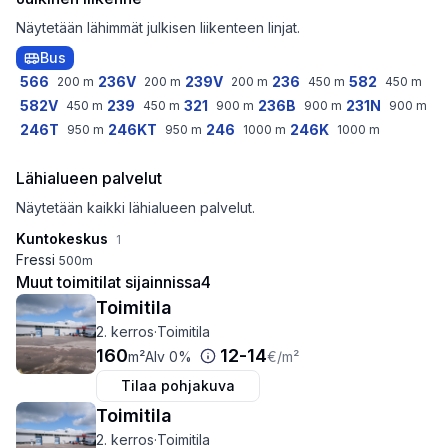
Näytetään lähimmät julkisen liikenteen linjat.
Bus
566
236V
239V
236
582
200
m
200
m
200
m
450
m
450
m
582V
239
321
236B
231N
450
m
450
m
900
m
900
m
900
m
246T
246KT
246
246K
950
m
950
m
1000
m
1000
m
Lähialueen palvelut
Näytetään kaikki lähialueen palvelut.
Kuntokeskus
1
Fressi
500
m
Muut toimitilat sijainnissa
4
Toimitila
2. kerros
·
Toimitila
160
12
-
14
m²
Alv 0%
€
/m²
Tilaa pohjakuva
Toimitila
2. kerros
·
Toimitila