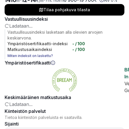
1410
12
-
14
16 900
-
19 700
Yht. noin
€
Alv 0%
m²
€
/m²
Tilaa pohjakuva tilasta
Vastuullisuusindeksi
Ladataan...
Vastuullisuusindeksi lasketaan alla olevien arvojen
keskiarvona.
Ympäristösertifikaatti-indeksi
-
/ 100
Matkustusaikaindeksi
-
/ 100
Miten indeksit on laskettu?
Ympäristösertifikaatti
B
In
V
G
Keskimääräinen matkustusaika
Ladataan...
Kiinteistön palvelut
Tietoa kiinteistön palveluista ei saatavilla.
Sijainti