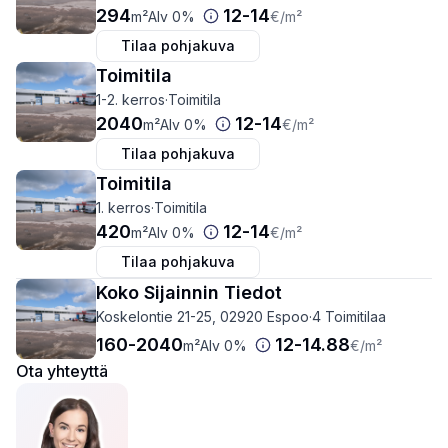
294
12
-
14
m²
Alv 0%
€
/m²
Tilaa pohjakuva
Toimitila
1-2. kerros
·
Toimitila
2040
12
-
14
m²
Alv 0%
€
/m²
Tilaa pohjakuva
Toimitila
1. kerros
·
Toimitila
420
12
-
14
m²
Alv 0%
€
/m²
Tilaa pohjakuva
Koko Sijainnin Tiedot
Koskelontie 21-25, 02920 Espoo
·
4 Toimitilaa
160
-
2040
12
-
14.88
m²
Alv 0%
€
/m²
Ota yhteyttä