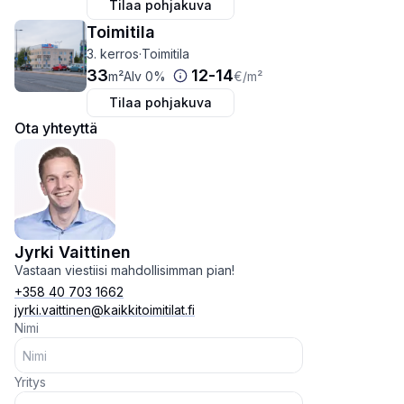
Tilaa pohjakuva
Toimitila
3. kerros
·
Toimitila
33
12
-
14
m²
Alv 0%
€
/m²
Tilaa pohjakuva
Ota yhteyttä
Jyrki Vaittinen
Vastaan viestiisi mahdollisimman pian!
+358 40 703 1662
jyrki.vaittinen@kaikkitoimitilat.fi
Nimi
Yritys