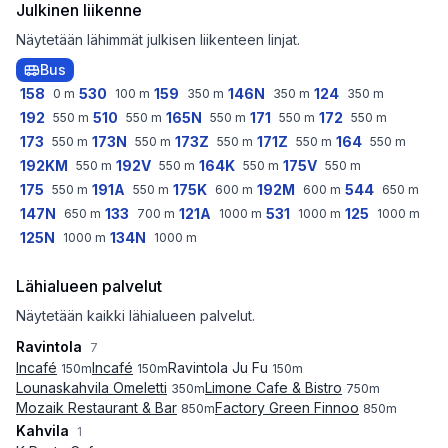
Julkinen liikenne
Näytetään lähimmät julkisen liikenteen linjat.
Bus
158
530
159
146N
124
0
m
100
m
350
m
350
m
350
m
192
510
165N
171
172
550
m
550
m
550
m
550
m
550
m
173
173N
173Z
171Z
164
550
m
550
m
550
m
550
m
550
m
192KM
192V
164K
175V
550
m
550
m
550
m
550
m
175
191A
175K
192M
544
550
m
550
m
600
m
600
m
650
m
147N
133
121A
531
125
650
m
700
m
1000
m
1000
m
1000
m
125N
134N
1000
m
1000
m
Lähialueen palvelut
Näytetään kaikki lähialueen palvelut.
Ravintola
7
Incafé
Incafé
Ravintola Ju Fu
150
m
150
m
150
m
Lounaskahvila Omeletti
Limone Cafe & Bistro
350
m
750
m
Mozaik Restaurant & Bar
Factory Green Finnoo
850
m
850
m
Kahvila
1