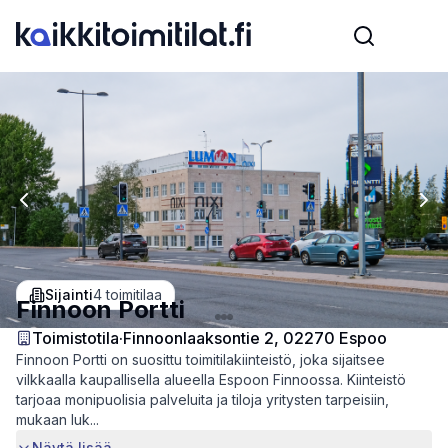
Previous slide
Nex
Sijainti
4
toimitilaa
Finnoon Portti
Toimistotila
·
Finnoonlaaksontie 2, 02270 Espoo
Finnoon Portti on suosittu toimitilakiinteistö, joka sijaitsee
vilkkaalla kaupallisella alueella Espoon Finnoossa. Kiinteistö
tarjoaa monipuolisia palveluita ja tiloja yritysten tarpeisiin,
mukaan luk...
Näytä lisää