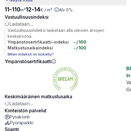
11
-
110
12
-
14
m²
€
/ m²
Alv 0%
Vastuullisuusindeksi
Ladataan...
Vastuullisuusindeksi lasketaan alla olevien arvojen
keskiarvona.
Ympäristösertifikaatti-indeksi
-
/ 100
Matkustusaikaindeksi
-
/ 100
Miten indeksit on laskettu?
Ympäristösertifikaatti
B
In
V
G
Keskimääräinen matkustusaika
Ladataan...
Kiinteistön palvelut
Pysäköinti
Pyöräparkki
Sijainti