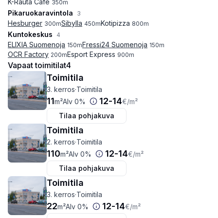
K-Rauta Cafe
350
m
Pikaruokaravintola
3
Hesburger
Sibylla
Kotipizza
300
m
450
m
800
m
Kuntokeskus
4
ELIXIA Suomenoja
Fressi24 Suomenoja
150
m
150
m
OCR Factory
Esport Express
200
m
900
m
Vapaat toimitilat
4
Toimitila
3. kerros
·
Toimitila
11
12
-
14
m²
Alv 0%
€
/m²
Tilaa pohjakuva
Toimitila
2. kerros
·
Toimitila
110
12
-
14
m²
Alv 0%
€
/m²
Tilaa pohjakuva
Toimitila
3. kerros
·
Toimitila
22
12
-
14
m²
Alv 0%
€
/m²