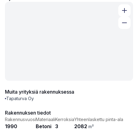
Muita yrityksiä rakennuksessa
Tapaturva Oy
Rakennuksen tiedot
Rakennusvuosi
Materiaali
Kerroksia
Yhteenlaskettu pinta-ala
1990
Betoni
3
2082
m²