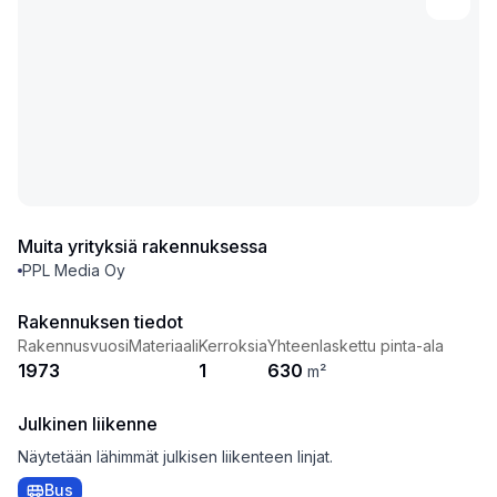
Muita yrityksiä rakennuksessa
PPL Media Oy
Rakennuksen tiedot
Rakennusvuosi
Materiaali
Kerroksia
Yhteenlaskettu pinta-ala
1973
1
630
m²
Julkinen liikenne
Näytetään lähimmät julkisen liikenteen linjat.
Bus