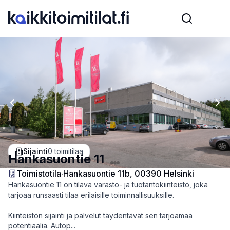
Previous slide
Nex
Sijainti
0
toimitilaa
Hankasuontie 11
Toimistotila
·
Hankasuontie 11b, 00390 Helsinki
Hankasuontie 11 on tilava varasto- ja tuotantokiinteistö, joka
tarjoaa runsaasti tilaa erilaisille toiminnallisuuksille.
Kiinteistön sijainti ja palvelut täydentävät sen tarjoamaa
potentiaalia. Autop...