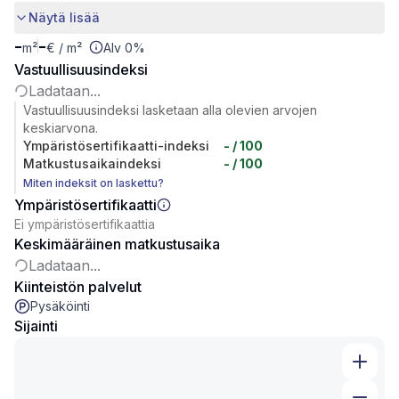
Näytä lisää
-
-
m²
€
/ m²
Alv 0%
Vastuullisuusindeksi
Ladataan...
Vastuullisuusindeksi lasketaan alla olevien arvojen
keskiarvona.
Ympäristösertifikaatti-indeksi
-
/ 100
Matkustusaikaindeksi
-
/ 100
Miten indeksit on laskettu?
Ympäristösertifikaatti
Ei ympäristösertifikaattia
Keskimääräinen matkustusaika
Ladataan...
Kiinteistön palvelut
Pysäköinti
Sijainti