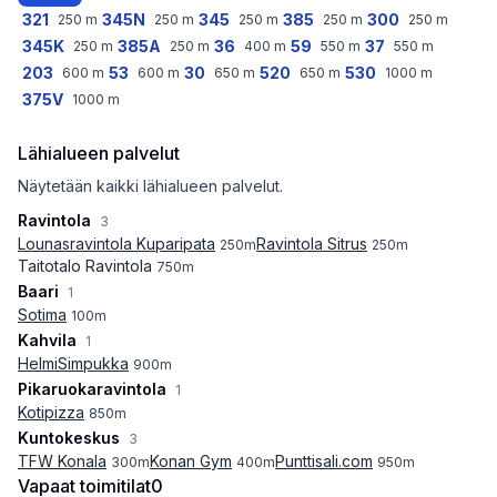
321
345N
345
385
300
250
m
250
m
250
m
250
m
250
m
345K
385A
36
59
37
250
m
250
m
400
m
550
m
550
m
203
53
30
520
530
600
m
600
m
650
m
650
m
1000
m
375V
1000
m
Lähialueen palvelut
Näytetään kaikki lähialueen palvelut.
Ravintola
3
Lounasravintola Kuparipata
Ravintola Sitrus
250
m
250
m
Taitotalo Ravintola
750
m
Baari
1
Sotima
100
m
Kahvila
1
HelmiSimpukka
900
m
Pikaruokaravintola
1
Kotipizza
850
m
Kuntokeskus
3
TFW Konala
Konan Gym
Punttisali.com
300
m
400
m
950
m
Vapaat toimitilat
0