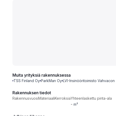
Muita yrityksiä rakennuksessa
TSS Finland Oy
ParkMan Oy
LVI-Insinööritoimisto Vahvacon
Rakennuksen tiedot
Rakennusvuosi
Materiaali
Kerroksia
Yhteenlaskettu pinta-ala
-
m²