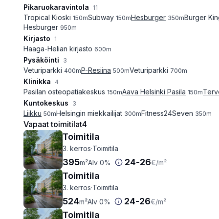
Pikaruokaravintola
11
Tropical Kioski
Subway
Hesburger
Burger Kin
150
m
150
m
350
m
Hesburger
950
m
Kirjasto
1
Haaga-Helian kirjasto
600
m
Pysäköinti
3
Veturiparkki
P-Resiina
Veturiparkki
400
m
500
m
700
m
Klinikka
4
Pasilan osteopatiakeskus
Aava Helsinki Pasila
Terv
150
m
150
m
Kuntokeskus
3
Liikku
Helsingin miekkailijat
Fitness24Seven
50
m
300
m
350
m
Vapaat toimitilat
4
Toimitila
3. kerros
·
Toimitila
395
24
-
26
m²
Alv 0%
€
/m²
Toimitila
3. kerros
·
Toimitila
524
24
-
26
m²
Alv 0%
€
/m²
Toimitila