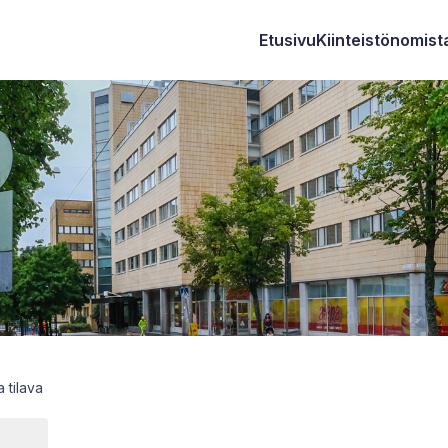
Etusivu
Kiinteistönomista
a tilava