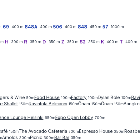
69
848A
506
848
57
m
400
m
400
m
400
m
450
m
1000
m
H
R
D
Z
S2
K
T
m
300
m
350
m
350
m
350
m
350
m
400
m
400
m
gers & Wine
Food House
Factory
Dylan Böle
Ravi
50
m
100
m
100
m
100
m
e Shallot
Ravintola Belmanni
Ônam
Ônam
Bangko
150
m
150
m
150
m
150
m
ence Lounge Helsinki
Expo Open Lobby
650
m
700
m
Café
The Avocado Cafeteria
Espresso House
Roasbe
150
m
200
m
250
m
Arnolds
Picnic
Bär Bar
m
300
m
300
m
350
m