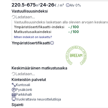
220.5
-
675
24
-
26
m²
€
/ m²
Alv 0%
Vastuullisuusindeksi
Ladataan...
Vastuullisuusindeksi lasketaan alla olevien arvojen keskiar
Ympäristösertifikaatti-indeksi
-
/ 100
Matkustusaikaindeksi
-
/ 100
Miten indeksit on laskettu?
Ympäristösertifikaatti
Keskimääräinen matkustusaika
Ladataan...
Kiinteistön palvelut
Kuntosali
Pysäköinti
Parkkihalli
Vuokrattavia neuvottelutiloja
Sijainti