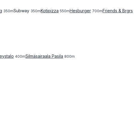
g
Subway
Kotipizza
Hesburger
Friends & Brgrs
350
m
350
m
550
m
700
m
eystalo
Silmäsairaala Pasila
400
m
800
m