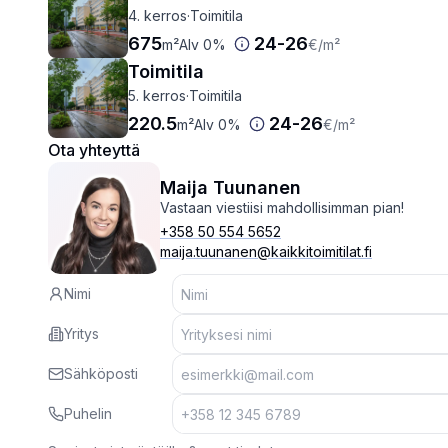
4. kerros
·
Toimitila
675
24
-
26
m²
Alv 0%
€
/m²
Toimitila
5. kerros
·
Toimitila
220.5
24
-
26
m²
Alv 0%
€
/m²
Ota yhteyttä
Maija Tuunanen
Vastaan viestiisi mahdollisimman pian!
+358 50 554 5652
maija.tuunanen@kaikkitoimitilat.fi
Nimi
Yritys
Sähköposti
Puhelin