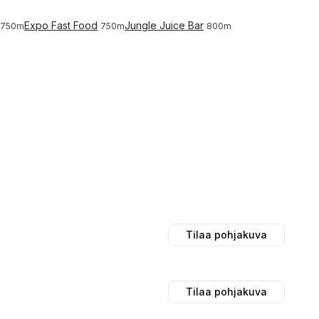
Expo Fast Food
Jungle Juice Bar
750
m
750
m
800
m
Tilaa pohjakuva
Tilaa pohjakuva