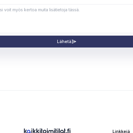
Lähetä
Linkkejä