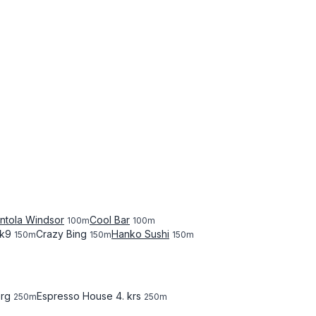
ntola Windsor
Cool Bar
100
m
100
m
k9
Crazy Bing
Hanko Sushi
150
m
150
m
150
m
rg
Espresso House 4. krs
250
m
250
m