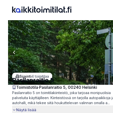
Previous slide
Sijainti
4
toimitilaa
Pasilanraitio 5
Toimistotila
·
Pasilanraitio 5, 00240 Helsinki
Pasilanraitio 5 on toimitilakiinteistö, joka tarjoaa monipuolisia
palveluita käyttäjilleen. Kiinteistössä on tarjolla autopaikkoja j
autohalli, mikä tekee siitä houkuttelevan valinnan omalla a...
Näytä lisää