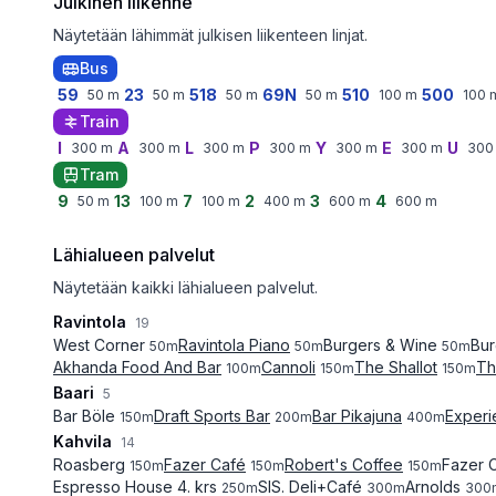
Julkinen liikenne
Näytetään lähimmät julkisen liikenteen linjat.
Bus
59
23
518
69N
510
500
50
m
50
m
50
m
50
m
100
m
100
Train
I
A
L
P
Y
E
U
300
m
300
m
300
m
300
m
300
m
300
m
300
Tram
9
13
7
2
3
4
50
m
100
m
100
m
400
m
600
m
600
m
Lähialueen palvelut
Näytetään kaikki lähialueen palvelut.
Ravintola
19
West Corner
Ravintola Piano
Burgers & Wine
Bur
50
m
50
m
50
m
Akhanda Food And Bar
Cannoli
The Shallot
Th
100
m
150
m
150
m
Baari
5
Bar Böle
Draft Sports Bar
Bar Pikajuna
Experi
150
m
200
m
400
m
Kahvila
14
Roasberg
Fazer Café
Robert's Coffee
Fazer 
150
m
150
m
150
m
Espresso House 4. krs
SIS. Deli+Café
Arnolds
250
m
300
m
300