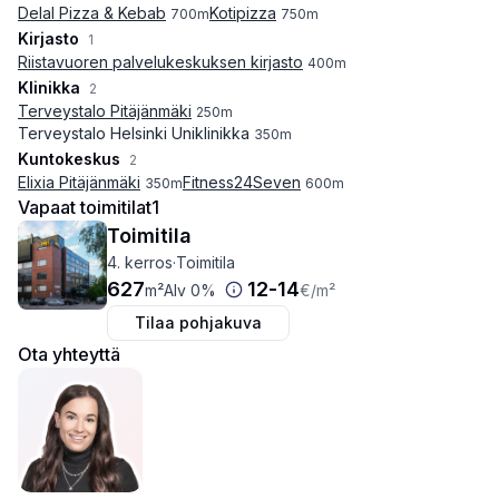
Delal Pizza & Kebab
Kotipizza
700
m
750
m
Kirjasto
1
Riistavuoren palvelukeskuksen kirjasto
400
m
Klinikka
2
Terveystalo Pitäjänmäki
250
m
Terveystalo Helsinki Uniklinikka
350
m
Kuntokeskus
2
Elixia Pitäjänmäki
Fitness24Seven
350
m
600
m
Vapaat toimitilat
1
Toimitila
4. kerros
·
Toimitila
627
12
-
14
m²
Alv 0%
€
/m²
Tilaa pohjakuva
Ota yhteyttä