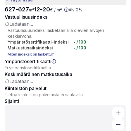
627
-
627
12
-
20
m²
€
/ m²
Alv 0%
Vastuullisuusindeksi
Ladataan...
Vastuullisuusindeksi lasketaan alla olevien arvojen
keskiarvona.
Ympäristösertifikaatti-indeksi
-
/ 100
Matkustusaikaindeksi
-
/ 100
Miten indeksit on laskettu?
Ympäristösertifikaatti
Ei ympäristösertifikaattia
Keskimääräinen matkustusaika
Ladataan...
Kiinteistön palvelut
Tietoa kiinteistön palveluista ei saatavilla.
Sijainti