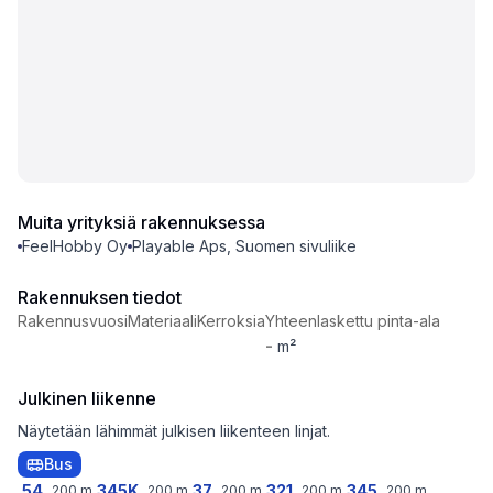
Muita yrityksiä rakennuksessa
FeelHobby Oy
Playable Aps, Suomen sivuliike
Rakennuksen tiedot
Rakennusvuosi
Materiaali
Kerroksia
Yhteenlaskettu pinta-ala
-
m²
Julkinen liikenne
Näytetään lähimmät julkisen liikenteen linjat.
Bus
54
345K
37
321
345
200
m
200
m
200
m
200
m
200
m