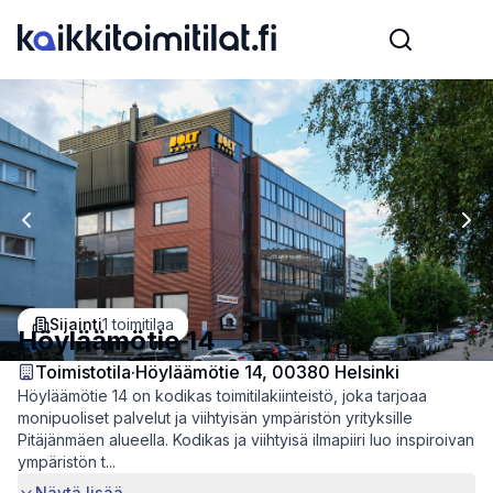
Previous slide
Nex
Sijainti
1
toimitilaa
Höyläämötie 14
Toimistotila
·
Höyläämötie 14, 00380 Helsinki
Höyläämötie 14 on kodikas toimitilakiinteistö, joka tarjoaa
monipuoliset palvelut ja viihtyisän ympäristön yrityksille
Pitäjänmäen alueella. Kodikas ja viihtyisä ilmapiiri luo inspiroivan
ympäristön t...
Näytä lisää