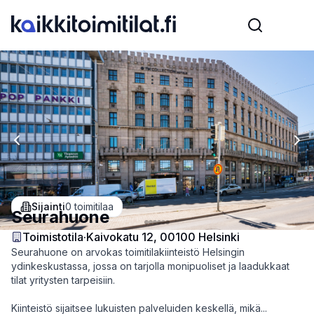
Previous slide
Nex
Sijainti
0
toimitilaa
Seurahuone
Toimistotila
·
Kaivokatu 12, 00100 Helsinki
Seurahuone on arvokas toimitilakiinteistö Helsingin
ydinkeskustassa, jossa on tarjolla monipuoliset ja laadukkaat
tilat yritysten tarpeisiin.
Kiinteistö sijaitsee lukuisten palveluiden keskellä, mikä...