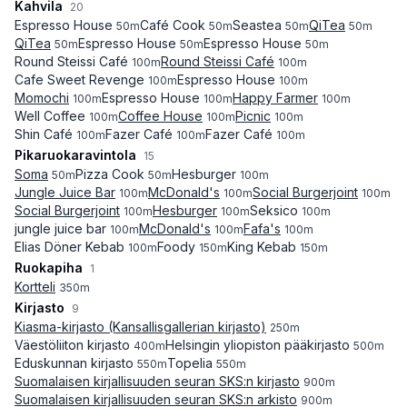
Kahvila
20
Espresso House
Café Cook
Seastea
QiTea
50
m
50
m
50
m
50
m
QiTea
Espresso House
Espresso House
50
m
50
m
50
m
Round Steissi Café
Round Steissi Café
100
m
100
m
Cafe Sweet Revenge
Espresso House
100
m
100
m
Momochi
Espresso House
Happy Farmer
100
m
100
m
100
m
Well Coffee
Coffee House
Picnic
100
m
100
m
100
m
Shin Café
Fazer Café
Fazer Café
100
m
100
m
100
m
Pikaruokaravintola
15
Soma
Pizza Cook
Hesburger
50
m
50
m
100
m
Jungle Juice Bar
McDonald's
Social Burgerjoint
100
m
100
m
100
m
Social Burgerjoint
Hesburger
Seksico
100
m
100
m
100
m
jungle juice bar
McDonald's
Fafa's
100
m
100
m
100
m
Elias Döner Kebab
Foody
King Kebab
100
m
150
m
150
m
Ruokapiha
1
Kortteli
350
m
Kirjasto
9
Kiasma-kirjasto (Kansallisgallerian kirjasto)
250
m
Väestöliiton kirjasto
Helsingin yliopiston pääkirjasto
400
m
500
m
Eduskunnan kirjasto
Topelia
550
m
550
m
Suomalaisen kirjallisuuden seuran SKS:n kirjasto
900
m
Suomalaisen kirjallisuuden seuran SKS:n arkisto
900
m