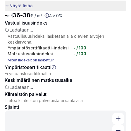
Näytä lisää
-
36
-
38
m²
€
/ m²
Alv 0%
Vastuullisuusindeksi
Ladataan...
Vastuullisuusindeksi lasketaan alla olevien arvojen
keskiarvona.
Ympäristösertifikaatti-indeksi
-
/ 100
Matkustusaikaindeksi
-
/ 100
Miten indeksit on laskettu?
Ympäristösertifikaatti
Ei ympäristösertifikaattia
Keskimääräinen matkustusaika
Ladataan...
Kiinteistön palvelut
Tietoa kiinteistön palveluista ei saatavilla.
Sijainti