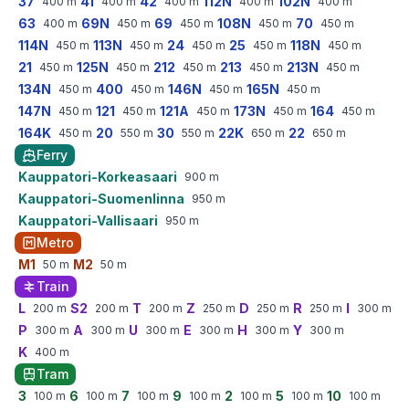
37
41
42
112N
102N
400
m
400
m
400
m
400
m
400
m
63
69N
69
108N
70
400
m
450
m
450
m
450
m
450
m
114N
113N
24
25
118N
450
m
450
m
450
m
450
m
450
m
21
125N
212
213
213N
450
m
450
m
450
m
450
m
450
m
134N
400
146N
165N
450
m
450
m
450
m
450
m
147N
121
121A
173N
164
450
m
450
m
450
m
450
m
450
m
164K
20
30
22K
22
450
m
550
m
550
m
650
m
650
m
Ferry
Kauppatori-Korkeasaari
900
m
Kauppatori-Suomenlinna
950
m
Kauppatori-Vallisaari
950
m
Metro
M1
M2
50
m
50
m
Train
L
S2
T
Z
D
R
I
200
m
200
m
200
m
250
m
250
m
250
m
300
m
P
A
U
E
H
Y
300
m
300
m
300
m
300
m
300
m
300
m
K
400
m
Tram
3
6
7
9
2
5
10
100
m
100
m
100
m
100
m
100
m
100
m
100
m