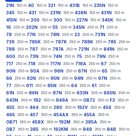
21N
40
321
431B
235N
150
m
150
m
150
m
150
m
150
m
345
431
231N
436N
431N
150
m
150
m
150
m
150
m
150
m
415N
200
300
227N
345K
150
m
150
m
150
m
150
m
150
m
16
202N
55
345N
71
200
m
200
m
200
m
200
m
200
m
78
77N
78N
23
731N
200
m
200
m
200
m
200
m
250
m
739
785K
787K
788K
785
250
m
250
m
250
m
250
m
250
m
788
787
787A
721N
841N
250
m
250
m
250
m
250
m
250
m
600
73N
74N
75
79N
250
m
250
m
250
m
250
m
250
m
717
718
717N
718A
67
250
m
250
m
250
m
250
m
250
m
90N
90A
96N
67N
65
250
m
250
m
250
m
250
m
250
m
66
92N
95N
94N
97N
250
m
250
m
250
m
250
m
250
m
77
611
85N
64
61
250
m
250
m
250
m
250
m
250
m
61N
86N
87N
633N
665N
250
m
250
m
250
m
300
m
300
m
643N
192
848A
OB72
F2
300
m
350
m
350
m
350
m
350
m
455
464
280
192V
456
350
m
350
m
350
m
350
m
350
m
465
457
454AX
455A
350
m
350
m
350
m
350
m
OB71
458X
192M
385A
350
m
350
m
350
m
350
m
OB7
385
192KM
849
848
350
m
350
m
350
m
350
m
350
m