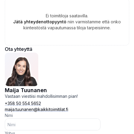
Ei toimitiloja saatavilla.
Jätä yhteydenottopyyntö
niin varmistamme että onko
kiinteistöstä vapautumassa tiloja tarpeisiinne.
Ota yhteyttä
Maija Tuunanen
Vastaan viestiisi mahdollisimman pian!
+358 50 554 5652
maija.tuunanen@kaikkitoimitilat.fi
Nimi
Yritys