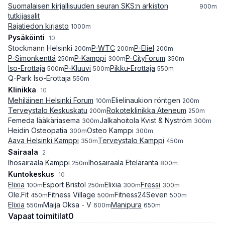
Suomalaisen kirjallisuuden seuran SKS:n arkiston
900
m
tutkijasalit
Rajatiedon kirjasto
1000
m
Pysäköinti
10
Stockmann Helsinki
P-WTC
P-Eliel
200
m
200
m
200
m
P-Simonkenttä
P-Kamppi
P-CityForum
250
m
300
m
350
m
Iso-Erottaja
P-Kluuvi
Pikku-Erottaja
500
m
500
m
550
m
Q-Park Iso-Erottaja
550
m
Klinikka
10
Mehiläinen Helsinki Forum
Elielinaukion röntgen
100
m
200
m
Terveystalo Keskuskatu
Rokoteklinikka Ateneum
200
m
250
m
Femeda lääkäriasema
Jalkahoitola Kvist & Nyström
300
m
300
m
Heidin Osteopatia
Osteo Kamppi
300
m
300
m
Aava Helsinki Kamppi
Terveystalo Kamppi
350
m
450
m
Sairaala
2
Ihosairaala Kamppi
Ihosairaala Eteläranta
250
m
800
m
Kuntokeskus
10
Elixia
Esport Bristol
Elixia
Fressi
100
m
250
m
300
m
300
m
Ole.Fit
Fitness Village
Fitness24Seven
450
m
500
m
500
m
Elixia
Maija Oksa - V
Manipura
550
m
600
m
650
m
Vapaat toimitilat
0