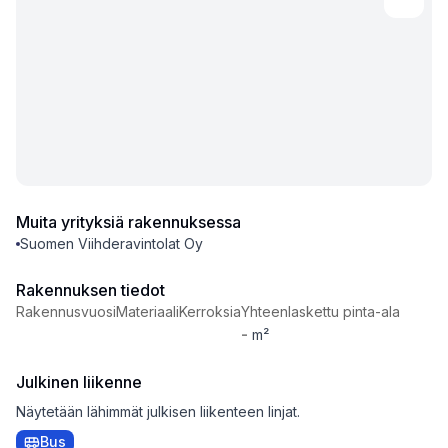
Muita yrityksiä rakennuksessa
Suomen Viihderavintolat Oy
Rakennuksen tiedot
Rakennusvuosi
Materiaali
Kerroksia
Yhteenlaskettu pinta-ala
-
m²
Julkinen liikenne
Näytetään lähimmät julkisen liikenteen linjat.
Bus