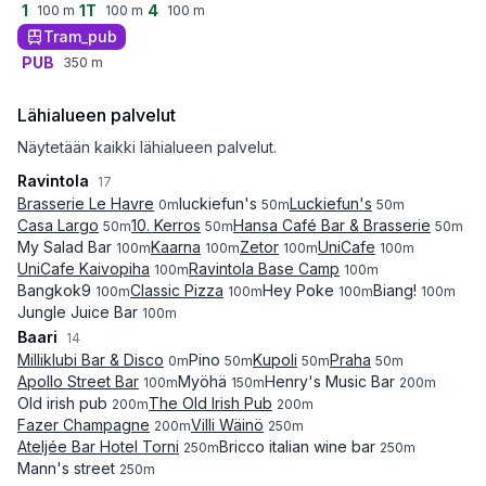
1
1T
4
100
m
100
m
100
m
Tram_pub
PUB
350
m
Lähialueen palvelut
Näytetään kaikki lähialueen palvelut.
Ravintola
17
Brasserie Le Havre
luckiefun's
Luckiefun's
0
m
50
m
50
m
Casa Largo
10. Kerros
Hansa Café Bar & Brasserie
50
m
50
m
50
m
My Salad Bar
Kaarna
Zetor
UniCafe
100
m
100
m
100
m
100
m
UniCafe Kaivopiha
Ravintola Base Camp
100
m
100
m
Bangkok9
Classic Pizza
Hey Poke
Biang!
100
m
100
m
100
m
100
m
Jungle Juice Bar
100
m
Baari
14
Milliklubi Bar & Disco
Pino
Kupoli
Praha
0
m
50
m
50
m
50
m
Apollo Street Bar
Myöhä
Henry's Music Bar
100
m
150
m
200
m
Old irish pub
The Old Irish Pub
200
m
200
m
Fazer Champagne
Villi Wäinö
200
m
250
m
Ateljée Bar Hotel Torni
Bricco italian wine bar
250
m
250
m
Mann's street
250
m