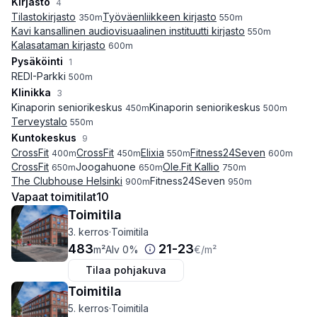
Kirjasto
4
Tilastokirjasto
Työväenliikkeen kirjasto
350
m
550
m
Kavi kansallinen audiovisuaalinen instituutti kirjasto
550
m
Kalasataman kirjasto
600
m
Pysäköinti
1
REDI-Parkki
500
m
Klinikka
3
Kinaporin seniorikeskus
Kinaporin seniorikeskus
450
m
500
m
Terveystalo
550
m
Kuntokeskus
9
CrossFit
CrossFit
Elixia
Fitness24Seven
400
m
450
m
550
m
600
m
CrossFit
Joogahuone
Ole.Fit Kallio
650
m
650
m
750
m
The Clubhouse Helsinki
Fitness24Seven
900
m
950
m
Vapaat toimitilat
10
Toimitila
3. kerros
·
Toimitila
483
21
-
23
m²
Alv 0%
€
/m²
Tilaa pohjakuva
Toimitila
5. kerros
·
Toimitila