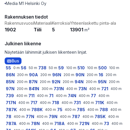
Media M1 Helsinki Oy
Rakennuksen tiedot
Rakennusvuosi
Materiaali
Kerroksia
Yhteenlaskettu pinta-ala
1902
Tiili
5
13901
m²
Julkinen liikenne
Näytetään lähimmät julkisen liikenteen linjat.
Bus
55
56
738
59
510
500
0
m
50
m
50
m
100
m
100
m
100
m
86N
90A
96N
90N
16
200
m
200
m
200
m
200
m
200
m
85N
87N
92N
94N
95N
200
m
200
m
200
m
200
m
200
m
97N
841N
731N
73N
721
200
m
300
m
400
m
400
m
400
m
739
711
71
74N
77
400
m
400
m
400
m
400
m
400
m
717N
717
718
731
711K
400
m
400
m
400
m
400
m
400
m
787K
788K
75
785
788
400
m
400
m
400
m
400
m
400
m
78
77N
79N
787
785K
400
m
400
m
400
m
400
m
400
m
787A
78N
718A
721N
73
400
m
400
m
400
m
400
m
400
m