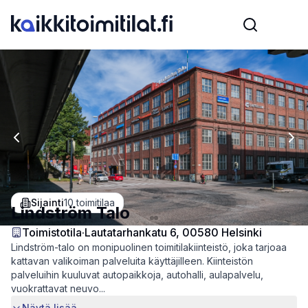
Previous slide
Nex
Sijainti
10
toimitilaa
Lindström Talo
Toimistotila
·
Lautatarhankatu 6, 00580 Helsinki
Lindström-talo on monipuolinen toimitilakiinteistö, joka tarjoaa
kattavan valikoiman palveluita käyttäjilleen. Kiinteistön
palveluihin kuuluvat autopaikkoja, autohalli, aulapalvelu,
vuokrattavat neuvo...
Näytä lisää