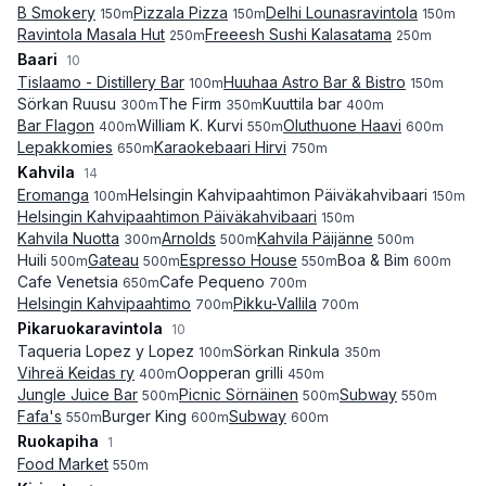
B Smokery
Pizzala Pizza
Delhi Lounasravintola
150
m
150
m
150
m
Ravintola Masala Hut
Freeesh Sushi Kalasatama
250
m
250
m
Baari
10
Tislaamo - Distillery Bar
Huuhaa Astro Bar & Bistro
100
m
150
m
Sörkan Ruusu
The Firm
Kuuttila bar
300
m
350
m
400
m
Bar Flagon
William K. Kurvi
Oluthuone Haavi
400
m
550
m
600
m
Lepakkomies
Karaokebaari Hirvi
650
m
750
m
Kahvila
14
Eromanga
Helsingin Kahvipaahtimon Päiväkahvibaari
100
m
150
m
Helsingin Kahvipaahtimon Päiväkahvibaari
150
m
Kahvila Nuotta
Arnolds
Kahvila Päijänne
300
m
500
m
500
m
Huili
Gateau
Espresso House
Boa & Bim
500
m
500
m
550
m
600
m
Cafe Venetsia
Cafe Pequeno
650
m
700
m
Helsingin Kahvipaahtimo
Pikku-Vallila
700
m
700
m
Pikaruokaravintola
10
Taqueria Lopez y Lopez
Sörkan Rinkula
100
m
350
m
Vihreä Keidas ry
Oopperan grilli
400
m
450
m
Jungle Juice Bar
Picnic Sörnäinen
Subway
500
m
500
m
550
m
Fafa's
Burger King
Subway
550
m
600
m
600
m
Ruokapiha
1
Food Market
550
m