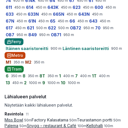
74
614K
64
67
61
400
m
450
m
450
m
450
m
450
m
611
614
643K
623
600
450
m
450
m
450
m
450
m
450
m
633
633N
665N
643N
450
m
450
m
450
m
450
m
67N
61N
65
66
643
450
m
450
m
450
m
450
m
450
m
617
621
622
OB72
70
450
m
500
m
500
m
950
m
950
m
OB7
849
OB71
950
m
950
m
950
m
Ferry
Itäinen saaristoreitti
Läntinen saaristoreitti
900
m
900
m
Metro
M1
M2
350
m
350
m
Tram
6
8
8T
1
7
1T
350
m
350
m
350
m
400
m
400
m
400
m
13
2
9
10
450
m
1000
m
1000
m
1000
m
Lähialueen palvelut
Näytetään kaikki lähialueen palvelut.
Ravintola
11
Miss Bowl
Factory Kalasatama
Teurastamon portti
50
m
50
m
50
m
Palema
Snygg – restaurant & Café
Kellohalli
50
m
100
m
100
m