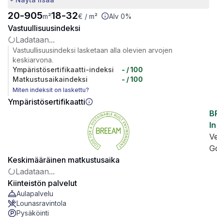
20
-
905
18
-
32
m²
€
/ m²
Alv 0%
Vastuullisuusindeksi
Ladataan...
Vastuullisuusindeksi lasketaan alla olevien arvojen
keskiarvona.
Ympäristösertifikaatti-indeksi
-
/ 100
Matkustusaikaindeksi
-
/ 100
Miten indeksit on laskettu?
Ympäristösertifikaatti
B
In
V
G
Keskimääräinen matkustusaika
Ladataan...
Kiinteistön palvelut
Aulapalvelu
Lounasravintola
Pysäköinti