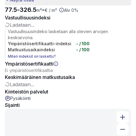
77.5
-
326.5
-
m²
€
/ m²
Alv 0%
Vastuullisuusindeksi
Ladataan...
Vastuullisuusindeksi lasketaan alla olevien arvojen
keskiarvona.
Ympäristösertifikaatti-indeksi
-
/ 100
Matkustusaikaindeksi
-
/ 100
Miten indeksit on laskettu?
Ympäristösertifikaatti
Ei ympäristösertifikaattia
Keskimääräinen matkustusaika
Ladataan...
Kiinteistön palvelut
Pysäköinti
Sijainti