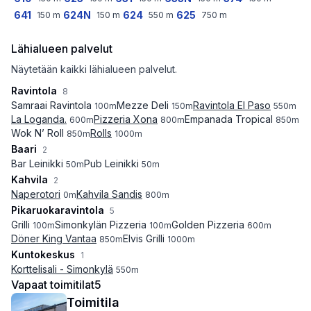
641
624N
624
625
150
m
150
m
550
m
750
m
Lähialueen palvelut
Näytetään kaikki lähialueen palvelut.
Ravintola
8
Samraai Ravintola
Mezze Deli
Ravintola El Paso
100
m
150
m
550
m
La Loganda.
Pizzeria Xona
Empanada Tropical
600
m
800
m
850
m
Wok N’ Roll
Rolls
850
m
1000
m
Baari
2
Bar Leinikki
Pub Leinikki
50
m
50
m
Kahvila
2
Naperotori
Kahvila Sandis
0
m
800
m
Pikaruokaravintola
5
Grilli
Simonkylän Pizzeria
Golden Pizzeria
100
m
100
m
600
m
Döner King Vantaa
Elvis Grilli
850
m
1000
m
Kuntokeskus
1
Korttelisali - Simonkylä
550
m
Vapaat toimitilat
5
Toimitila