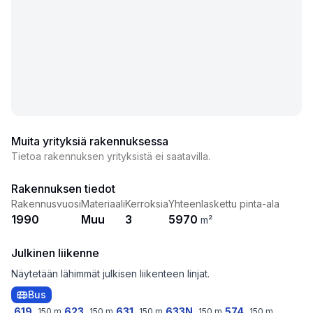
Muita yrityksiä rakennuksessa
Tietoa rakennuksen yrityksistä ei saatavilla.
Rakennuksen tiedot
Rakennusvuosi
Materiaali
Kerroksia
Yhteenlaskettu pinta-ala
1990
Muu
3
5970
m²
Julkinen liikenne
Näytetään lähimmät julkisen liikenteen linjat.
Bus
619
623
631
633N
574
150
m
150
m
150
m
150
m
150
m