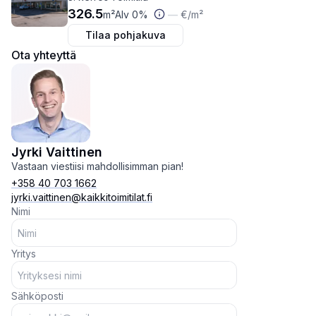
326.5
m²
Alv 0%
—
€
/m²
Tilaa pohjakuva
Ota yhteyttä
Jyrki Vaittinen
Vastaan viestiisi mahdollisimman pian!
+358 40 703 1662
jyrki.vaittinen@kaikkitoimitilat.fi
Nimi
Yritys
Sähköposti