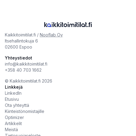
Kaikkitoimitilat.fi /
Nooflab Oy
Itsehallintokuja 6
02600 Espoo
Yhteystiedot
info@kaikkitoimitilat.fi
+358 40 703 1662
©️
Kaikkitoimitilat.fi
2026
Linkkejä
LinkedIn
Etusivu
Ota yhteyttä
Kiinteistönomistajille
Optimizer
Artikkelit
Meistä
Tietosuojaseloste