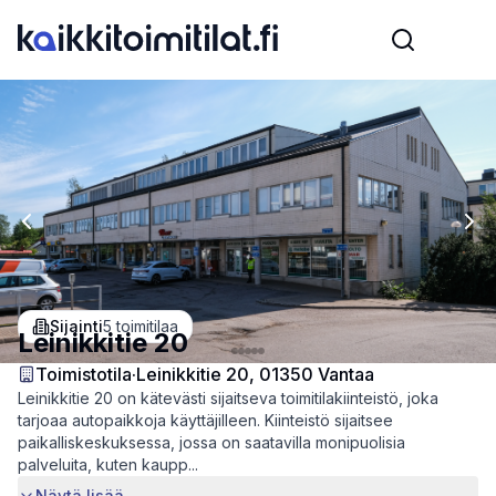
Previous slide
Nex
Sijainti
5
toimitilaa
Leinikkitie 20
Toimistotila
·
Leinikkitie 20, 01350 Vantaa
Leinikkitie 20 on kätevästi sijaitseva toimitilakiinteistö, joka
tarjoaa autopaikkoja käyttäjilleen. Kiinteistö sijaitsee
paikalliskeskuksessa, jossa on saatavilla monipuolisia
palveluita, kuten kaupp...
Näytä lisää