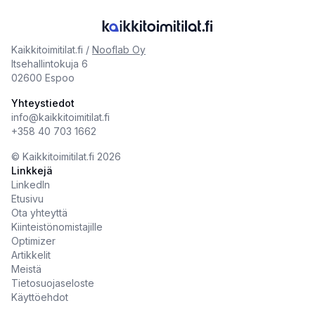
Kaikkitoimitilat.fi /
Nooflab Oy
Itsehallintokuja 6
02600 Espoo
Yhteystiedot
info@kaikkitoimitilat.fi
+358 40 703 1662
©️
Kaikkitoimitilat.fi
2026
Linkkejä
LinkedIn
Etusivu
Ota yhteyttä
Kiinteistönomistajille
Optimizer
Artikkelit
Meistä
Tietosuojaseloste
Käyttöehdot