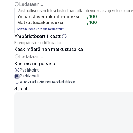
Ladataan...
Vastuullisuusindeksi lasketaan alla olevien arvojen keskiar
Ympäristösertifikaatti-indeksi
-
/ 100
Matkustusaikaindeksi
-
/ 100
Miten indeksit on laskettu?
Ympäristösertifikaatti
Ei ympäristösertifikaattia
Keskimääräinen matkustusaika
Ladataan...
Kiinteistön palvelut
Pysäköinti
Parkkihalli
Vuokrattavia neuvottelutiloja
Sijainti