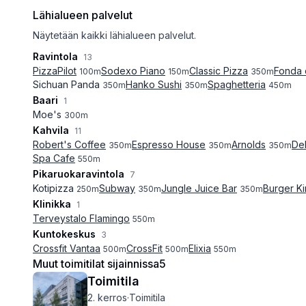
Lähialueen palvelut
Näytetään kaikki lähialueen palvelut.
Ravintola
13
PizzaPilot
Sodexo Piano
Classic Pizza
Fonda 
100
m
150
m
350
m
Sichuan Panda
Hanko Sushi
Spaghetteria
350
m
350
m
450
m
Baari
1
Moe's
300
m
Kahvila
11
Robert's Coffee
Espresso House
Arnolds
Del
350
m
350
m
350
m
Spa Cafe
550
m
Pikaruokaravintola
7
Kotipizza
Subway
Jungle Juice Bar
Burger K
250
m
350
m
350
m
Klinikka
1
Terveystalo Flamingo
550
m
Kuntokeskus
3
Crossfit Vantaa
CrossFit
Elixia
500
m
500
m
550
m
Muut toimitilat sijainnissa
5
Toimitila
2. kerros
·
Toimitila