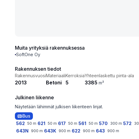
Muita yrityksiä rakennuksessa
SoftOne Oy
Rakennuksen tiedot
Rakennusvuosi
Materiaali
Kerroksia
Yhteenlaskettu pinta-ala
2013
Betoni
5
3385
m²
Julkinen liikenne
Näytetään lähimmät julkisen liikenteen linjat.
Bus
562
621
617
561
570
572
50
m
50
m
50
m
50
m
300
m
30
643N
643K
622
643
900
m
900
m
900
m
900
m