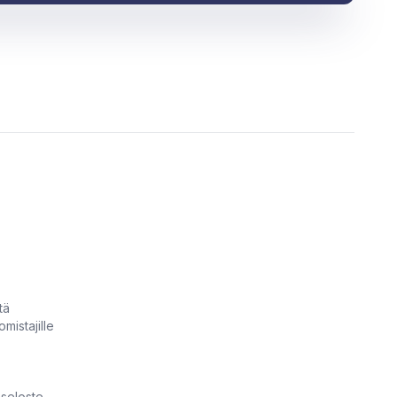
tä
omistajille
aseloste