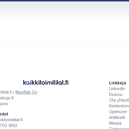
Linkkejä
LinkedIn
tilat.fi /
Nooflab Oy
Etusivu
tokuja 6
Ota yhteyt
spoo
Kiinteistön
Optimizer
edot
Artikkelit
itoimitilat.fi
Meistä
703 1662
Tietosuoj