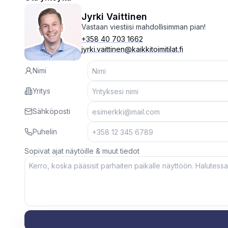
Jyrki Vaittinen
Vastaan viestiisi mahdollisimman pian!
+358 40 703 1662
jyrki.vaittinen@kaikkitoimitilat.fi
Nimi
Yritys
Sähköposti
Puhelin
Sopivat ajat näytöille & muut tiedot