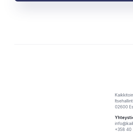
Kaikkitoimi
Itsehallin
02600 E
Yhteysti
info@kaikk
+358 40 