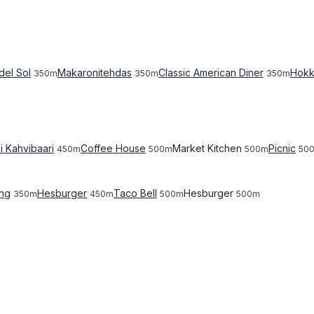
del Sol
Makaronitehdas
Classic American Diner
Hokk
350
m
350
m
350
m
i Kahvibaari
Coffee House
Market Kitchen
Picnic
450
m
500
m
500
m
50
ing
Hesburger
Taco Bell
Hesburger
350
m
450
m
500
m
500
m