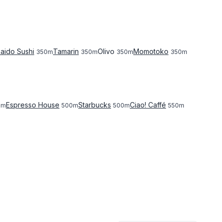
aido Sushi
Tamarin
Olivo
Momotoko
350
m
350
m
350
m
350
m
Espresso House
Starbucks
Ciao! Caffé
0
m
500
m
500
m
550
m