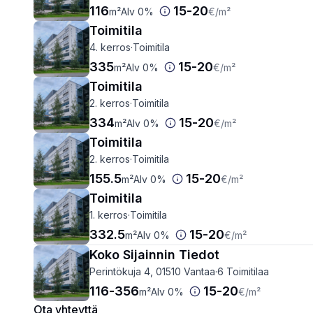
116
15
-
20
m²
Alv 0%
€
/m²
Toimitila
4. kerros
·
Toimitila
335
15
-
20
m²
Alv 0%
€
/m²
Toimitila
2. kerros
·
Toimitila
334
15
-
20
m²
Alv 0%
€
/m²
Toimitila
2. kerros
·
Toimitila
155.5
15
-
20
m²
Alv 0%
€
/m²
Toimitila
1. kerros
·
Toimitila
332.5
15
-
20
m²
Alv 0%
€
/m²
Koko Sijainnin Tiedot
Perintökuja 4, 01510 Vantaa
·
6 Toimitilaa
116
-
356
15
-
20
m²
Alv 0%
€
/m²
Ota yhteyttä