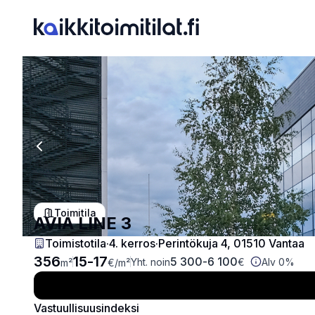
Previous slide
Toimitila
AVIA LINE 3
Toimistotila
·
4
. kerros
·
Perintökuja 4, 01510 Vantaa
356
15
-
17
5 300
-
6 100
Yht. noin
€
Alv 0%
m²
€
/m²
Vastuullisuusindeksi