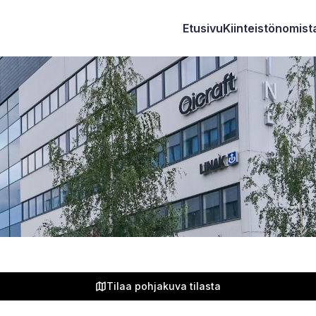
Etusivu
Kiinteistönomista
Tilaa pohjakuva tilasta