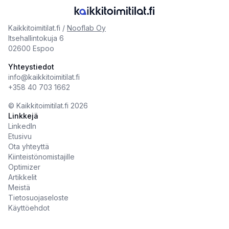
Kaikkitoimitilat.fi /
Nooflab Oy
Itsehallintokuja 6
02600 Espoo
Yhteystiedot
info@kaikkitoimitilat.fi
+358 40 703 1662
©️
Kaikkitoimitilat.fi
2026
Linkkejä
LinkedIn
Etusivu
Ota yhteyttä
Kiinteistönomistajille
Optimizer
Artikkelit
Meistä
Tietosuojaseloste
Käyttöehdot