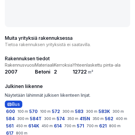
Muita yrityksiä rakennuksessa
Tietoa rakennuksen yrityksistä ei saatavilla.
Rakennuksen tiedot
Rakennusvuosi
Materiaali
Kerroksia
Yhteenlaskettu pinta-ala
2007
Betoni
2
12722
m²
Julkinen liikenne
Näytetään lähimmät julkisen liikenteen linjat.
Bus
600
570
572
583
583K
100
m
100
m
300
m
300
m
300
m
584
584T
574
415N
562
300
m
300
m
350
m
350
m
400
m
561
614K
614
571
621
450
m
450
m
700
m
700
m
800
m
617
800
m