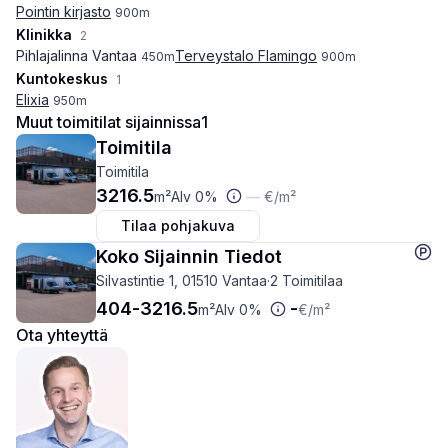
Pointin kirjasto
900
m
Klinikka
2
Pihlajalinna Vantaa
Terveystalo Flamingo
450
m
900
m
Kuntokeskus
1
Elixia
950
m
Muut toimitilat sijainnissa
1
Toimitila
Toimitila
3216.5
m²
Alv 0%
—
€
/m²
Tilaa pohjakuva
Koko Sijainnin Tiedot
Silvastintie 1, 01510 Vantaa
·
2 Toimitilaa
404
-
3216.5
-
m²
Alv 0%
€
/m²
Ota yhteyttä