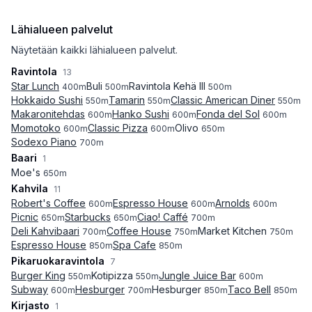
Lähialueen palvelut
Näytetään kaikki lähialueen palvelut.
Ravintola
13
Star Lunch
Buli
Ravintola Kehä III
400
m
500
m
500
m
Hokkaido Sushi
Tamarin
Classic American Diner
550
m
550
m
550
m
Makaronitehdas
Hanko Sushi
Fonda del Sol
600
m
600
m
600
m
Momotoko
Classic Pizza
Olivo
600
m
600
m
650
m
Sodexo Piano
700
m
Baari
1
Moe's
650
m
Kahvila
11
Robert's Coffee
Espresso House
Arnolds
600
m
600
m
600
m
Picnic
Starbucks
Ciao! Caffé
650
m
650
m
700
m
Deli Kahvibaari
Coffee House
Market Kitchen
700
m
750
m
750
m
Espresso House
Spa Cafe
850
m
850
m
Pikaruokaravintola
7
Burger King
Kotipizza
Jungle Juice Bar
550
m
550
m
600
m
Subway
Hesburger
Hesburger
Taco Bell
600
m
700
m
850
m
850
m
Kirjasto
1