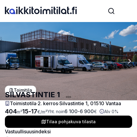
Previous slide
Nex
Toimitila
SILVASTINTIE 1
Toimistotila
·
2
. kerros
·
Silvastintie 1, 01510 Vantaa
404
15
-
17
6 100
-
6 900
Yht. noin
€
Alv 0%
m²
€
/m²
Tilaa pohjakuva tilasta
Vastuullisuusindeksi