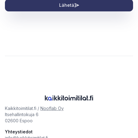
Lähetä
Kaikkitoimitilat.fi /
Nooflab Oy
Itsehallintokuja 6
02600 Espoo
Yhteystiedot
info@kaikkitoimitilat.fi