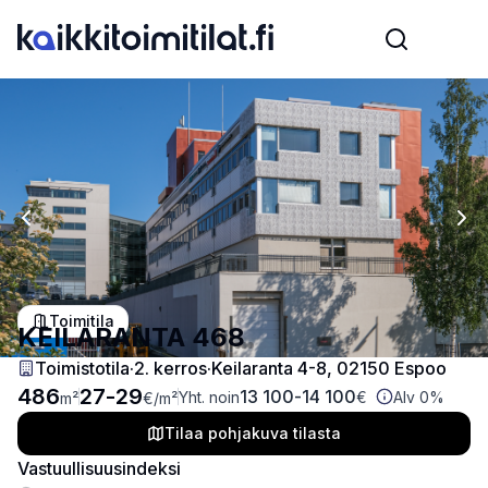
Previous slide
Nex
Toimitila
KEILARANTA 468
Toimistotila
·
2
. kerros
·
Keilaranta 4-8, 02150 Espoo
486
27
-
29
13 100
-
14 100
Yht. noin
€
Alv 0%
m²
€
/m²
Tilaa pohjakuva tilasta
Vastuullisuusindeksi