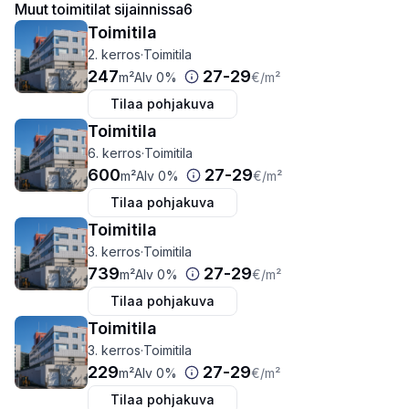
Muut toimitilat sijainnissa
6
Toimitila
2. kerros
·
Toimitila
247
27
-
29
m²
Alv 0%
€
/m²
Tilaa pohjakuva
Toimitila
6. kerros
·
Toimitila
600
27
-
29
m²
Alv 0%
€
/m²
Tilaa pohjakuva
Toimitila
3. kerros
·
Toimitila
739
27
-
29
m²
Alv 0%
€
/m²
Tilaa pohjakuva
Toimitila
3. kerros
·
Toimitila
229
27
-
29
m²
Alv 0%
€
/m²
Tilaa pohjakuva