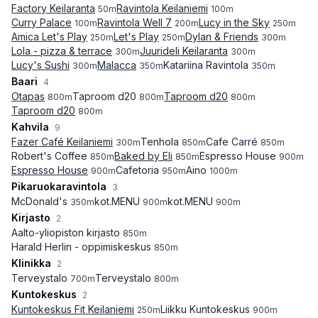
Factory Keilaranta
Ravintola Keilaniemi
50
m
100
m
Curry Palace
Ravintola Well 7
Lucy in the Sky
100
m
200
m
250
m
Amica Let's Play
Let's Play
Dylan & Friends
250
m
250
m
300
m
Lola - pizza & terrace
Juurideli Keilaranta
300
m
300
m
Lucy's Sushi
Malacca
Katariina Ravintola
300
m
350
m
350
m
Baari
4
Otapas
Taproom d20
Taproom d20
800
m
800
m
800
m
Taproom d20
800
m
Kahvila
9
Fazer Café Keilaniemi
Tenhola
Cafe Carré
300
m
850
m
850
m
Robert's Coffee
Baked by Eli
Espresso House
850
m
850
m
900
m
Espresso House
Cafetoria
Aino
900
m
950
m
1000
m
Pikaruokaravintola
3
McDonald's
kot.MENU
kot.MENU
350
m
900
m
900
m
Kirjasto
2
Aalto-yliopiston kirjasto
850
m
Harald Herlin - oppimiskeskus
850
m
Klinikka
2
Terveystalo
Terveystalo
700
m
800
m
Kuntokeskus
2
Kuntokeskus Fit Keilaniemi
Liikku Kuntokeskus
250
m
900
m