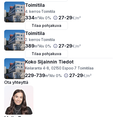
Toimitila
4. kerros
·
Toimitila
334
27
-
29
m²
Alv 0%
€
/m²
Tilaa pohjakuva
Toimitila
2. kerros
·
Toimitila
389
27
-
29
m²
Alv 0%
€
/m²
Tilaa pohjakuva
Koko Sijainnin Tiedot
Keilaranta 4-8, 02150 Espoo
·
7 Toimitilaa
229
-
739
27
-
29
m²
Alv 0%
€
/m²
Ota yhteyttä