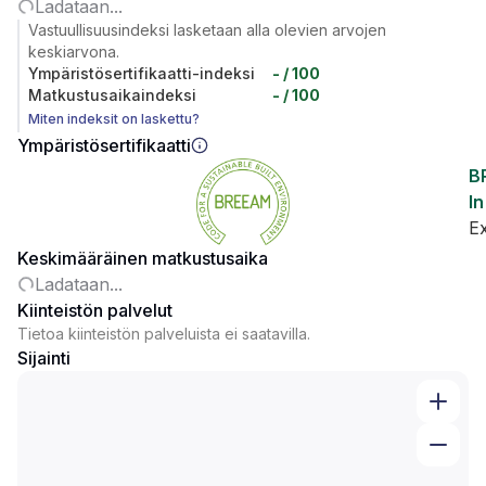
Ladataan...
Vastuullisuusindeksi lasketaan alla olevien arvojen
keskiarvona.
Ympäristösertifikaatti-indeksi
-
/ 100
Matkustusaikaindeksi
-
/ 100
Miten indeksit on laskettu?
Ympäristösertifikaatti
B
In
Ex
Keskimääräinen matkustusaika
Ladataan...
Kiinteistön palvelut
Tietoa kiinteistön palveluista ei saatavilla.
Sijainti