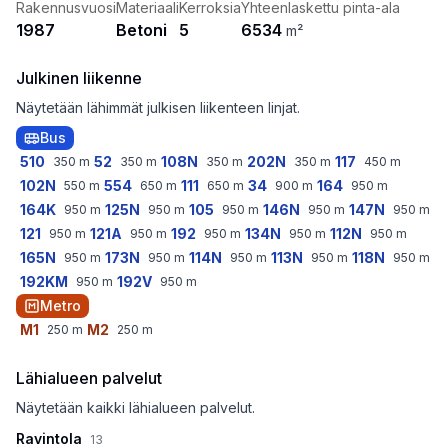
Rakennusvuosi
Materiaali
Kerroksia
Yhteenlaskettu pinta-ala
1987
Betoni
5
6534
m²
Julkinen liikenne
Näytetään lähimmät julkisen liikenteen linjat.
Bus
510
52
108N
202N
117
350
m
350
m
350
m
350
m
450
m
102N
554
111
34
164
550
m
650
m
650
m
900
m
950
m
164K
125N
105
146N
147N
950
m
950
m
950
m
950
m
950
m
121
121A
192
134N
112N
950
m
950
m
950
m
950
m
950
m
165N
173N
114N
113N
118N
950
m
950
m
950
m
950
m
950
m
192KM
192V
950
m
950
m
Metro
M1
M2
250
m
250
m
Lähialueen palvelut
Näytetään kaikki lähialueen palvelut.
Ravintola
13