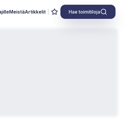
jille
Meistä
Artikkelit
Hae toimitiloja