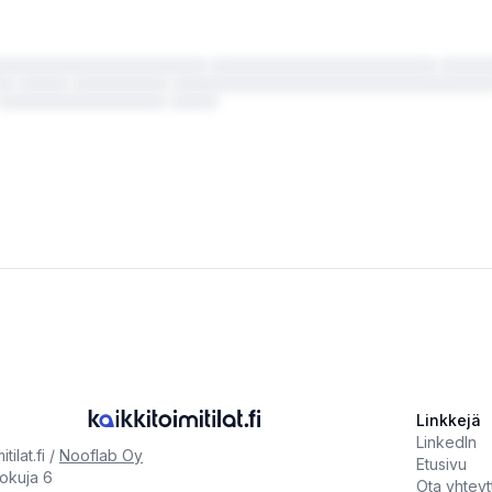
Linkkejä
LinkedIn
tilat.fi /
Nooflab Oy
Etusivu
tokuja 6
Ota yhteyt