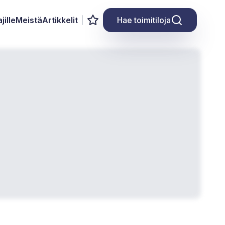
jille
Meistä
Artikkelit
Hae toimitiloja