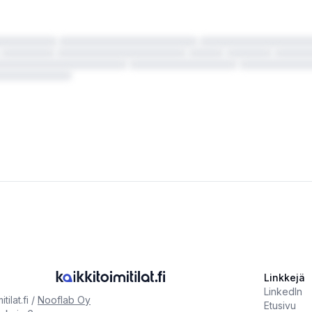
Linkkejä
LinkedIn
tilat.fi /
Nooflab Oy
Etusivu