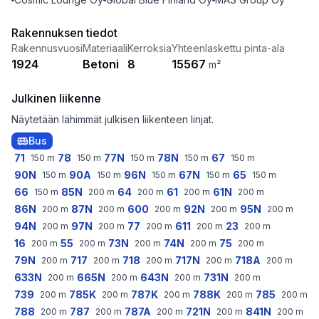
Rakennuksen tiedot
Rakennusvuosi
Materiaali
Kerroksia
Yhteenlaskettu pinta-ala
1924
Betoni
8
15567
m²
Julkinen liikenne
Näytetään lähimmät julkisen liikenteen linjat.
Bus
71
78
77N
78N
67
150
m
150
m
150
m
150
m
150
m
90N
90A
96N
67N
65
150
m
150
m
150
m
150
m
150
m
66
85N
64
61
61N
150
m
200
m
200
m
200
m
200
m
86N
87N
600
92N
95N
200
m
200
m
200
m
200
m
200
m
94N
97N
77
611
23
200
m
200
m
200
m
200
m
200
m
16
55
73N
74N
75
200
m
200
m
200
m
200
m
200
m
79N
717
718
717N
718A
200
m
200
m
200
m
200
m
200
m
633N
665N
643N
731N
200
m
200
m
200
m
200
m
739
785K
787K
788K
785
200
m
200
m
200
m
200
m
200
m
788
787
787A
721N
841N
200
m
200
m
200
m
200
m
200
m