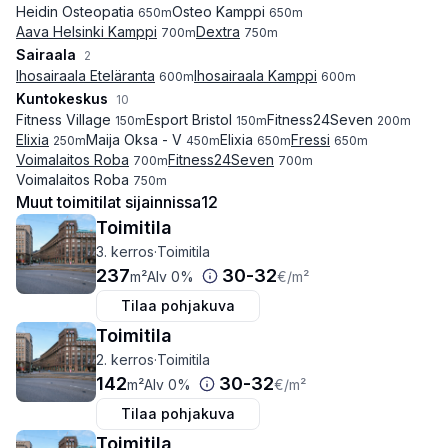
Heidin Osteopatia
Osteo Kamppi
650
m
650
m
Aava Helsinki Kamppi
Dextra
700
m
750
m
Sairaala
2
Ihosairaala Eteläranta
Ihosairaala Kamppi
600
m
600
m
Kuntokeskus
10
Fitness Village
Esport Bristol
Fitness24Seven
150
m
150
m
200
m
Elixia
Maija Oksa - V
Elixia
Fressi
250
m
450
m
650
m
650
m
Voimalaitos Roba
Fitness24Seven
700
m
700
m
Voimalaitos Roba
750
m
Muut toimitilat sijainnissa
12
Toimitila
3. kerros
·
Toimitila
237
30
-
32
m²
Alv 0%
€
/m²
Tilaa pohjakuva
Toimitila
2. kerros
·
Toimitila
142
30
-
32
m²
Alv 0%
€
/m²
Tilaa pohjakuva
Toimitila