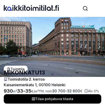
Previous slide
Nex
Toimitila
MIKONKATU13
Toimistotila
·
2
. kerros
·
Kaisaniemenkatu 1, 00100 Helsinki
930
33
-
35
30 700
-
32 600
Yht. noin
€
Alv 0%
m²
€
/m²
Tilaa pohjakuva tilasta