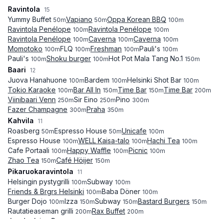
Ravintola
15
Yummy Buffet
Vapiano
Oppa Korean BBQ
50
m
50
m
100
m
Ravintola Penélope
Ravintola Penélope
100
m
100
m
Ravintola Penélope
Caverna
Caverna
100
m
100
m
100
m
Momotoko
FLQ
Freshman
Pauli's
100
m
100
m
100
m
100
m
Pauli's
Shoku burger
Hot Pot Mala Tang No.1
100
m
100
m
150
m
Baari
12
Juova Hanahuone
Bardem
Helsinki Shot Bar
100
m
100
m
100
m
Tokio Karaoke
Bar All In
Time Bar
Time Bar
100
m
150
m
150
m
200
m
Viinibaari Venn
Sir Eino
Pino
250
m
250
m
300
m
Fazer Champagne
Praha
300
m
350
m
Kahvila
11
Roasberg
Espresso House
Unicafe
50
m
50
m
100
m
Espresso House
WELL Kaisa-talo
Hachi Tea
100
m
100
m
100
m
Cafe Portaali
Happy Waffle
Picnic
100
m
100
m
100
m
Zhao Tea
Café Höijer
150
m
150
m
Pikaruokaravintola
11
Helsingin pystygrilli
Subway
100
m
100
m
Friends & Brgrs Helsinki
Baba Döner
100
m
100
m
Burger Dojo
Izza
Subway
Bastard Burgers
100
m
150
m
150
m
150
m
Rautatieaseman grilli
Rax Buffet
200
m
200
m