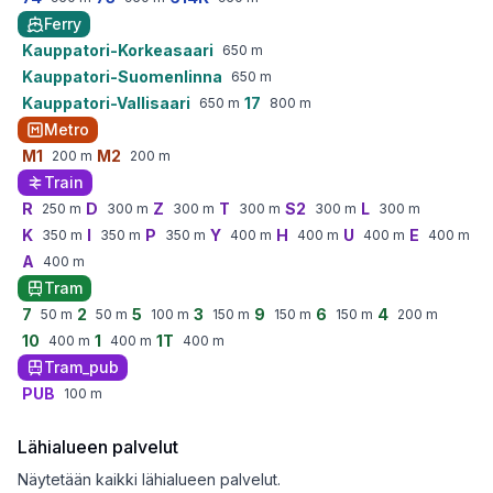
Ferry
Kauppatori-Korkeasaari
650
m
Kauppatori-Suomenlinna
650
m
Kauppatori-Vallisaari
17
650
m
800
m
Metro
M1
M2
200
m
200
m
Train
R
D
Z
T
S2
L
250
m
300
m
300
m
300
m
300
m
300
m
K
I
P
Y
H
U
E
350
m
350
m
350
m
400
m
400
m
400
m
400
m
A
400
m
Tram
7
2
5
3
9
6
4
50
m
50
m
100
m
150
m
150
m
150
m
200
m
10
1
1T
400
m
400
m
400
m
Tram_pub
PUB
100
m
Lähialueen palvelut
Näytetään kaikki lähialueen palvelut.