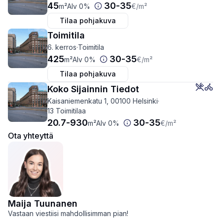
45
30
-
35
m²
Alv 0%
€
/m²
Tilaa pohjakuva
Toimitila
6. kerros
·
Toimitila
425
30
-
35
m²
Alv 0%
€
/m²
Tilaa pohjakuva
Koko Sijainnin Tiedot
Kaisaniemenkatu 1, 00100 Helsinki
·
13 Toimitilaa
20.7
-
930
30
-
35
m²
Alv 0%
€
/m²
Ota yhteyttä
Maija Tuunanen
Vastaan viestiisi mahdollisimman pian!