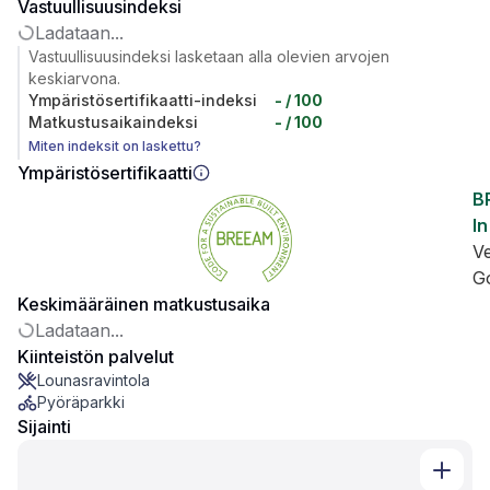
Vastuullisuusindeksi
Ladataan...
Vastuullisuusindeksi lasketaan alla olevien arvojen
keskiarvona.
Ympäristösertifikaatti-indeksi
-
/ 100
Matkustusaikaindeksi
-
/ 100
Miten indeksit on laskettu?
Ympäristösertifikaatti
B
In
V
G
Keskimääräinen matkustusaika
Ladataan...
Kiinteistön palvelut
Lounasravintola
Pyöräparkki
Sijainti