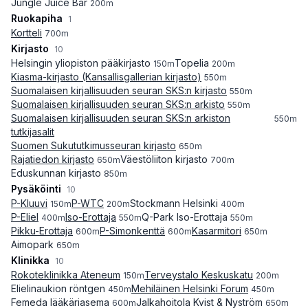
Jungle Juice Bar
200
m
Ruokapiha
1
Kortteli
700
m
Kirjasto
10
Helsingin yliopiston pääkirjasto
Topelia
150
m
200
m
Kiasma-kirjasto (Kansallisgallerian kirjasto)
550
m
Suomalaisen kirjallisuuden seuran SKS:n kirjasto
550
m
Suomalaisen kirjallisuuden seuran SKS:n arkisto
550
m
Suomalaisen kirjallisuuden seuran SKS:n arkiston
550
m
tutkijasalit
Suomen Sukututkimusseuran kirjasto
650
m
Rajatiedon kirjasto
Väestöliiton kirjasto
650
m
700
m
Eduskunnan kirjasto
850
m
Pysäköinti
10
P-Kluuvi
P-WTC
Stockmann Helsinki
150
m
200
m
400
m
P-Eliel
Iso-Erottaja
Q-Park Iso-Erottaja
400
m
550
m
550
m
Pikku-Erottaja
P-Simonkenttä
Kasarmitori
600
m
600
m
650
m
Aimopark
650
m
Klinikka
10
Rokoteklinikka Ateneum
Terveystalo Keskuskatu
150
m
200
m
Elielinaukion röntgen
Mehiläinen Helsinki Forum
450
m
450
m
Femeda lääkäriasema
Jalkahoitola Kvist & Nyström
600
m
650
m