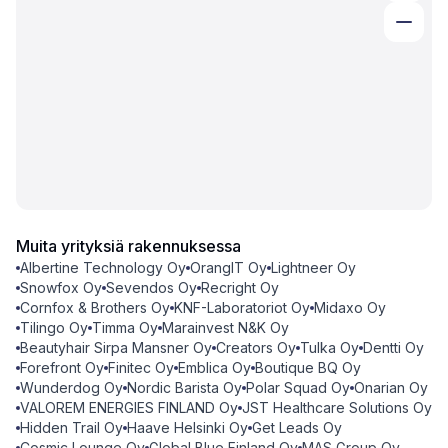
Muita yrityksiä rakennuksessa
Albertine Technology Oy
OrangIT Oy
Lightneer Oy
Snowfox Oy
Sevendos Oy
Recright Oy
Cornfox & Brothers Oy
KNF-Laboratoriot Oy
Midaxo Oy
Tilingo Oy
Timma Oy
Marainvest N&K Oy
Beautyhair Sirpa Mansner Oy
Creators Oy
Tulka Oy
Dentti Oy
Forefront Oy
Finitec Oy
Emblica Oy
Boutique BQ Oy
Wunderdog Oy
Nordic Barista Oy
Polar Squad Oy
Onarian Oy
VALOREM ENERGIES FINLAND Oy
JST Healthcare Solutions Oy
Hidden Trail Oy
Haave Helsinki Oy
Get Leads Oy
Cosmic Lounge Oy
Global Blue Finland Oy
MAS Group Oy