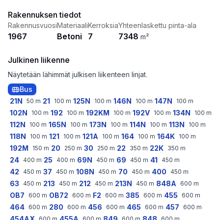
Rakennuksen tiedot
Rakennusvuosi
Materiaali
Kerroksia
Yhteenlaskettu pinta-ala
1967
Betoni
7
7348
m²
Julkinen liikenne
Näytetään lähimmät julkisen liikenteen linjat.
Bus
21N
21
125N
146N
147N
50
m
100
m
100
m
100
m
100
m
102N
192
192KM
192V
134N
100
m
100
m
100
m
100
m
100
m
112N
165N
173N
114N
113N
100
m
100
m
100
m
100
m
100
m
118N
121
121A
164
164K
100
m
100
m
100
m
100
m
100
m
192M
20
30
22
22K
150
m
250
m
250
m
350
m
350
m
24
25
69N
69
41
400
m
400
m
450
m
450
m
450
m
42
37
108N
70
400
450
m
450
m
450
m
450
m
450
m
63
213
212
213N
848A
450
m
450
m
450
m
450
m
600
m
OB7
OB72
F2
385
455
600
m
600
m
600
m
600
m
600
m
464
280
456
465
457
600
m
600
m
600
m
600
m
600
m
454AX
455A
849
848
600
m
600
m
600
m
600
m