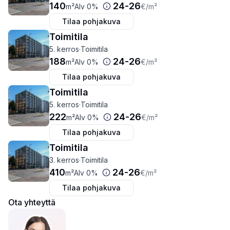
140
24
-
26
m²
Alv 0%
€
/m²
Tilaa pohjakuva
Toimitila
5. kerros
·
Toimitila
188
24
-
26
m²
Alv 0%
€
/m²
Tilaa pohjakuva
Toimitila
5. kerros
·
Toimitila
222
24
-
26
m²
Alv 0%
€
/m²
Tilaa pohjakuva
Toimitila
3. kerros
·
Toimitila
410
24
-
26
m²
Alv 0%
€
/m²
Tilaa pohjakuva
Ota yhteyttä