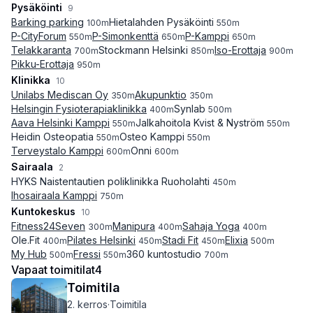
Pysäköinti
9
Barking parking
Hietalahden Pysäköinti
100
m
550
m
P-CityForum
P-Simonkenttä
P-Kamppi
550
m
650
m
650
m
Telakkaranta
Stockmann Helsinki
Iso-Erottaja
700
m
850
m
900
m
Pikku-Erottaja
950
m
Klinikka
10
Unilabs Mediscan Oy
Akupunktio
350
m
350
m
Helsingin Fysioterapiaklinikka
Synlab
400
m
500
m
Aava Helsinki Kamppi
Jalkahoitola Kvist & Nyström
550
m
550
m
Heidin Osteopatia
Osteo Kamppi
550
m
550
m
Terveystalo Kamppi
Onni
600
m
600
m
Sairaala
2
HYKS Naistentautien poliklinikka Ruoholahti
450
m
Ihosairaala Kamppi
750
m
Kuntokeskus
10
Fitness24Seven
Manipura
Sahaja Yoga
300
m
400
m
400
m
Ole.Fit
Pilates Helsinki
Stadi Fit
Elixia
400
m
450
m
450
m
500
m
My Hub
Fressi
360 kuntostudio
500
m
550
m
700
m
Vapaat toimitilat
4
Toimitila
2. kerros
·
Toimitila