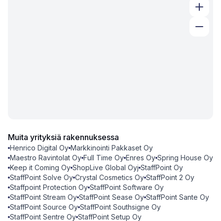
Muita yrityksiä rakennuksessa
Henrico Digital Oy
Markkinointi Pakkaset Oy
Maestro Ravintolat Oy
Full Time Oy
Enres Oy
Spring House Oy
Keep it Coming Oy
ShopLive Global Oyj
StaffPoint Oy
StaffPoint Solve Oy
Crystal Cosmetics Oy
StaffPoint 2 Oy
Staffpoint Protection Oy
StaffPoint Software Oy
StaffPoint Stream Oy
StaffPoint Sease Oy
StaffPoint Sante Oy
StaffPoint Source Oy
StaffPoint Southsigne Oy
StaffPoint Sentre Oy
StaffPoint Setup Oy