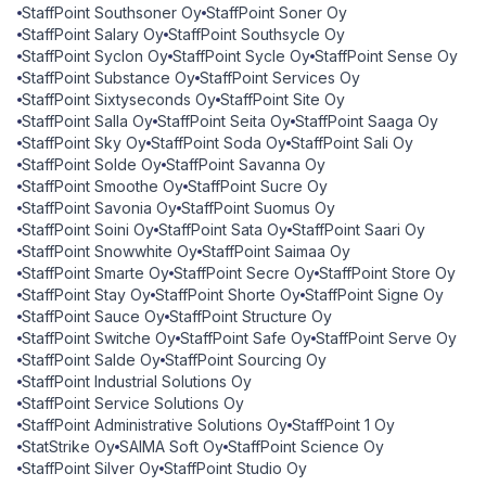
StaffPoint Southsoner Oy
StaffPoint Soner Oy
StaffPoint Salary Oy
StaffPoint Southsycle Oy
StaffPoint Syclon Oy
StaffPoint Sycle Oy
StaffPoint Sense Oy
StaffPoint Substance Oy
StaffPoint Services Oy
StaffPoint Sixtyseconds Oy
StaffPoint Site Oy
StaffPoint Salla Oy
StaffPoint Seita Oy
StaffPoint Saaga Oy
StaffPoint Sky Oy
StaffPoint Soda Oy
StaffPoint Sali Oy
StaffPoint Solde Oy
StaffPoint Savanna Oy
StaffPoint Smoothe Oy
StaffPoint Sucre Oy
StaffPoint Savonia Oy
StaffPoint Suomus Oy
StaffPoint Soini Oy
StaffPoint Sata Oy
StaffPoint Saari Oy
StaffPoint Snowwhite Oy
StaffPoint Saimaa Oy
StaffPoint Smarte Oy
StaffPoint Secre Oy
StaffPoint Store Oy
StaffPoint Stay Oy
StaffPoint Shorte Oy
StaffPoint Signe Oy
StaffPoint Sauce Oy
StaffPoint Structure Oy
StaffPoint Switche Oy
StaffPoint Safe Oy
StaffPoint Serve Oy
StaffPoint Salde Oy
StaffPoint Sourcing Oy
StaffPoint Industrial Solutions Oy
StaffPoint Service Solutions Oy
StaffPoint Administrative Solutions Oy
StaffPoint 1 Oy
StatStrike Oy
SAIMA Soft Oy
StaffPoint Science Oy
StaffPoint Silver Oy
StaffPoint Studio Oy