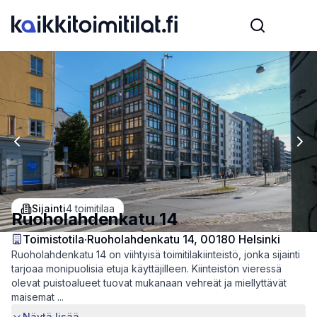
Previous slide
Nex
Sijainti
4
toimitilaa
Ruoholahdenkatu 14
Toimistotila
·
Ruoholahdenkatu 14, 00180 Helsinki
Ruoholahdenkatu 14 on viihtyisä toimitilakiinteistö, jonka sijainti
tarjoaa monipuolisia etuja käyttäjilleen. Kiinteistön vieressä
olevat puistoalueet tuovat mukanaan vehreät ja miellyttävät
maisemat ...
Näytä lisää