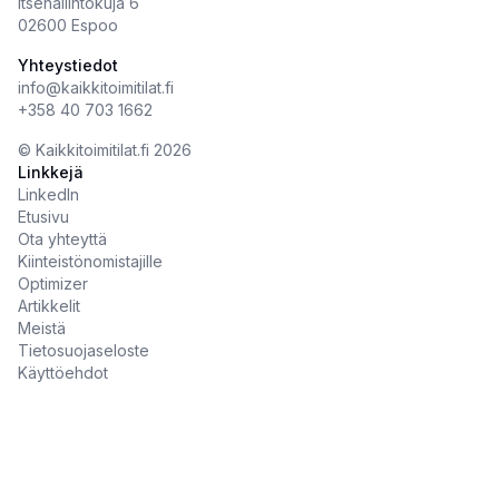
Itsehallintokuja 6
02600 Espoo
Yhteystiedot
info@kaikkitoimitilat.fi
+358 40 703 1662
©️
Kaikkitoimitilat.fi
2026
Linkkejä
LinkedIn
Etusivu
Ota yhteyttä
Kiinteistönomistajille
Optimizer
Artikkelit
Meistä
Tietosuojaseloste
Käyttöehdot