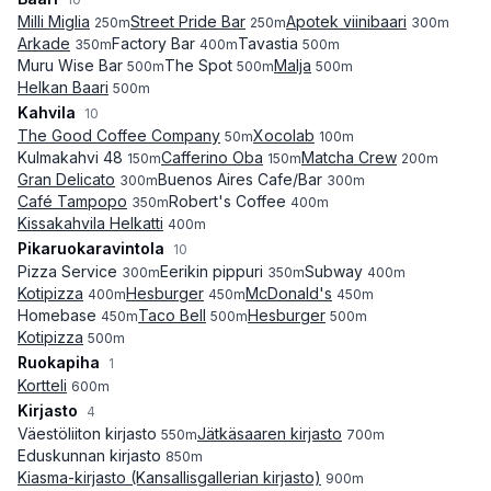
Milli Miglia
Street Pride Bar
Apotek viinibaari
250
m
250
m
300
m
Arkade
Factory Bar
Tavastia
350
m
400
m
500
m
Muru Wise Bar
The Spot
Malja
500
m
500
m
500
m
Helkan Baari
500
m
Kahvila
10
The Good Coffee Company
Xocolab
50
m
100
m
Kulmakahvi 48
Cafferino Oba
Matcha Crew
150
m
150
m
200
m
Gran Delicato
Buenos Aires Cafe/Bar
300
m
300
m
Café Tampopo
Robert's Coffee
350
m
400
m
Kissakahvila Helkatti
400
m
Pikaruokaravintola
10
Pizza Service
Eerikin pippuri
Subway
300
m
350
m
400
m
Kotipizza
Hesburger
McDonald's
400
m
450
m
450
m
Homebase
Taco Bell
Hesburger
450
m
500
m
500
m
Kotipizza
500
m
Ruokapiha
1
Kortteli
600
m
Kirjasto
4
Väestöliiton kirjasto
Jätkäsaaren kirjasto
550
m
700
m
Eduskunnan kirjasto
850
m
Kiasma-kirjasto (Kansallisgallerian kirjasto)
900
m