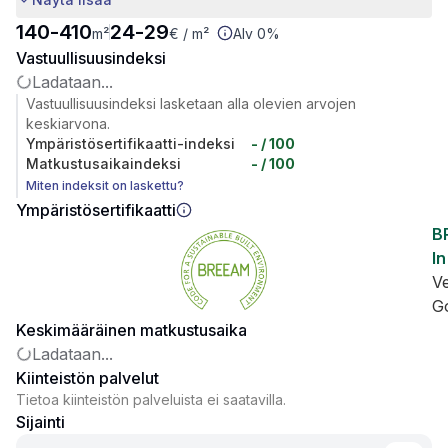
140
-
410
24
-
29
m²
€
/ m²
Alv 0%
Vastuullisuusindeksi
Ladataan...
Vastuullisuusindeksi lasketaan alla olevien arvojen
keskiarvona.
Ympäristösertifikaatti-indeksi
-
/ 100
Matkustusaikaindeksi
-
/ 100
Miten indeksit on laskettu?
Ympäristösertifikaatti
B
In
V
G
Keskimääräinen matkustusaika
Ladataan...
Kiinteistön palvelut
Tietoa kiinteistön palveluista ei saatavilla.
Sijainti