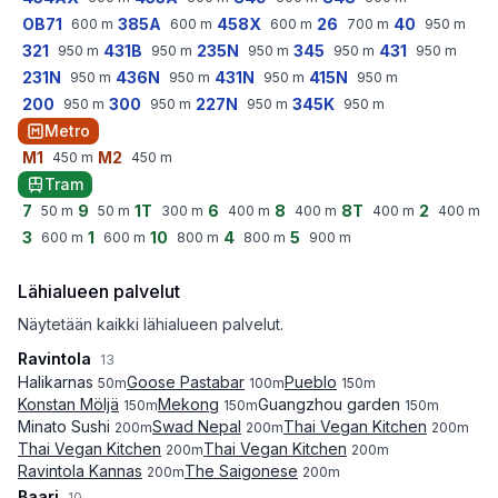
OB71
385A
458X
26
40
600
m
600
m
600
m
700
m
950
m
321
431B
235N
345
431
950
m
950
m
950
m
950
m
950
m
231N
436N
431N
415N
950
m
950
m
950
m
950
m
200
300
227N
345K
950
m
950
m
950
m
950
m
Metro
M1
M2
450
m
450
m
Tram
7
9
1T
6
8
8T
2
50
m
50
m
300
m
400
m
400
m
400
m
400
m
3
1
10
4
5
600
m
600
m
800
m
800
m
900
m
Lähialueen palvelut
Näytetään kaikki lähialueen palvelut.
Ravintola
13
Halikarnas
Goose Pastabar
Pueblo
50
m
100
m
150
m
Konstan Möljä
Mekong
Guangzhou garden
150
m
150
m
150
m
Minato Sushi
Swad Nepal
Thai Vegan Kitchen
200
m
200
m
200
m
Thai Vegan Kitchen
Thai Vegan Kitchen
200
m
200
m
Ravintola Kannas
The Saigonese
200
m
200
m
Baari
10