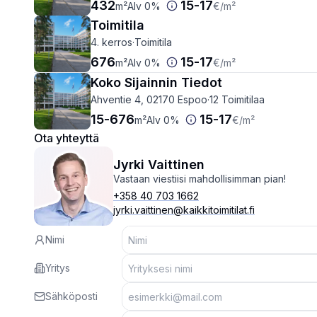
432
15
-
17
m²
Alv 0%
€
/m²
Toimitila
4. kerros
·
Toimitila
676
15
-
17
m²
Alv 0%
€
/m²
Koko Sijainnin Tiedot
Ahventie 4, 02170 Espoo
·
12 Toimitilaa
15
-
676
15
-
17
m²
Alv 0%
€
/m²
Ota yhteyttä
Jyrki Vaittinen
Vastaan viestiisi mahdollisimman pian!
+358 40 703 1662
jyrki.vaittinen@kaikkitoimitilat.fi
Nimi
Yritys
Sähköposti