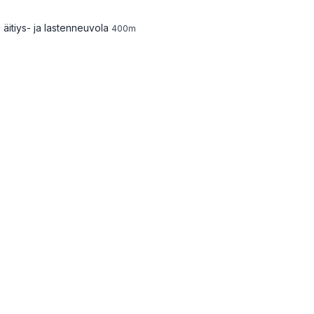
äitiys- ja lastenneuvola
400
m