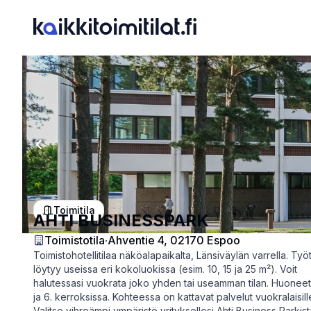
Previous slide
Toimitila
AHTI BUSINESSPARK
Toimistotila
·
Ahventie 4, 02170 Espoo
Toimistohotellitilaa näköalapaikalta, Länsiväylän varrella. Työt
löytyy useissa eri kokoluokissa (esim. 10, 15 ja 25 m²). Voit
halutessasi vuokrata joko yhden tai useamman tilan. Huoneet
ja 6. kerroksissa. Kohteessa on kattavat palvelut vuokralaisill
Valitse vihreämpi ympäristö yrityksellesi Ahti Business Parkist