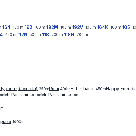
164
192
192M
192V
164K
105
m
100
m
100
m
100
m
100
m
100
m
1
24
112N
118
118N
450
m
500
m
700
m
700
m
ittyportti (Ravintola)
Rioni
E. T. Charlie
Happy Friends
350
m
400
m
450
m
Mr. Pastrami
Mr. Pastrami
0
m
1000
m
1000
m
0
m
ipizza
1000
m