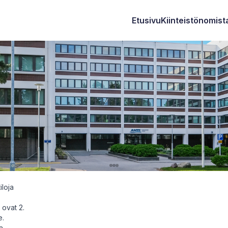
Etusivu
Kiinteistönomista
iloja
 ovat 2.
e.
a