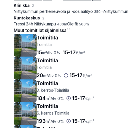
Klinikka
2
Niittykummun perheneuvola ja -sosiaalityö
Niittykummun 
350
m
Kuntokeskus
2
Fressi 24h Niittykumpu
Ole.fit
400
m
500
m
Muut toimitilat sijainnissa
11
Toimitila
Toimitila
15
15
-
17
m²
Alv 0%
€
/m²
Toimitila
Toimitila
20
15
-
17
m²
Alv 0%
€
/m²
Toimitila
3. kerros
·
Toimitila
184
15
-
17
m²
Alv 0%
€
/m²
Toimitila
6. kerros
·
Toimitila
193
15
-
17
m²
Alv 0%
€
/m²