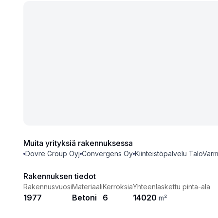
Muita yrityksiä rakennuksessa
Dovre Group Oyj
Convergens Oy
Kiinteistöpalvelu TaloVar
Rakennuksen tiedot
Rakennusvuosi
Materiaali
Kerroksia
Yhteenlaskettu pinta-ala
1977
Betoni
6
14020
m²