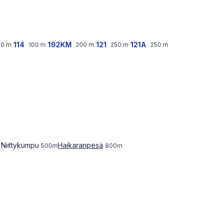
114
192KM
121
121A
00
m
100
m
200
m
250
m
250
m
 Niittykumpu
Haikaranpesä
500
m
800
m