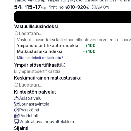
54
15
-
17
810
-
920
Yht. noin
€
Alv 0%
m²
€
/m²
Vastuullisuusindeksi
Ladataan...
Vastuullisuusindeksi lasketaan alla olevien arvojen keskiar
Ympäristösertifikaatti-indeksi
-
/ 100
Matkustusaikaindeksi
-
/ 100
Miten indeksit on laskettu?
Ympäristösertifikaatti
Ei ympäristösertifikaattia
Keskimääräinen matkustusaika
Ladataan...
Kiinteistön palvelut
Aulapalvelu
Lounasravintola
Pysäköinti
Parkkihalli
Vuokrattavia neuvottelutiloja
Sijainti