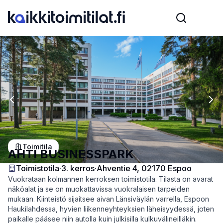
Previous slide
Nex
Toimitila
AHTI BUSINESSPARK
Toimistotila
·
3
. kerros
·
Ahventie 4, 02170 Espoo
Vuokrataan kolmannen kerroksen toimistotila. Tilasta on avarat
näköalat ja se on muokattavissa vuokralaisen tarpeiden
mukaan. Kiinteistö sijaitsee aivan Länsiväylän varrella, Espoon
Haukilahdessa, hyvien liikenneyhteyksien läheisyydessä, joten
paikalle pääsee niin autolla kuin julkisilla kulkuvälineilläkin.