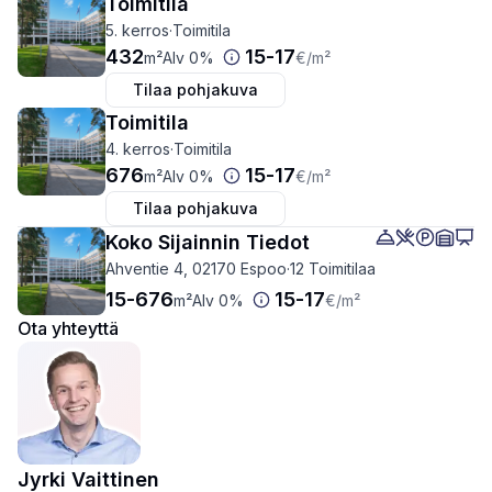
Toimitila
5. kerros
·
Toimitila
432
15
-
17
m²
Alv 0%
€
/m²
Tilaa pohjakuva
Toimitila
4. kerros
·
Toimitila
676
15
-
17
m²
Alv 0%
€
/m²
Tilaa pohjakuva
Koko Sijainnin Tiedot
Ahventie 4, 02170 Espoo
·
12 Toimitilaa
15
-
676
15
-
17
m²
Alv 0%
€
/m²
Ota yhteyttä
Jyrki Vaittinen