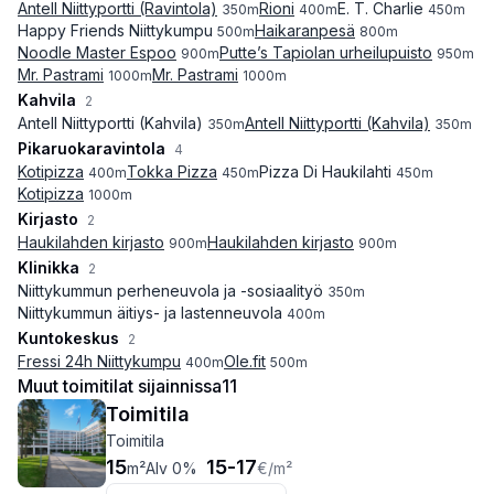
Antell Niittyportti (Ravintola)
Rioni
E. T. Charlie
350
m
400
m
450
m
Happy Friends Niittykumpu
Haikaranpesä
500
m
800
m
Noodle Master Espoo
Putte’s Tapiolan urheilupuisto
900
m
950
m
Mr. Pastrami
Mr. Pastrami
1000
m
1000
m
Kahvila
2
Antell Niittyportti (Kahvila)
Antell Niittyportti (Kahvila)
350
m
350
m
Pikaruokaravintola
4
Kotipizza
Tokka Pizza
Pizza Di Haukilahti
400
m
450
m
450
m
Kotipizza
1000
m
Kirjasto
2
Haukilahden kirjasto
Haukilahden kirjasto
900
m
900
m
Klinikka
2
Niittykummun perheneuvola ja -sosiaalityö
350
m
Niittykummun äitiys- ja lastenneuvola
400
m
Kuntokeskus
2
Fressi 24h Niittykumpu
Ole.fit
400
m
500
m
Muut toimitilat sijainnissa
11
Toimitila
Toimitila
15
15
-
17
m²
Alv 0%
€
/m²