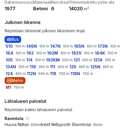
Rakennusvuosi
Materiaali
Kerroksia
Yhteenlaskettu pinta-ala
1977
Betoni
6
14020
m²
Julkinen liikenne
Näytetään lähimmät julkisen liikenteen linjat.
Bus
510
146N
147N
165N
173N
100
m
100
m
100
m
100
m
100
m
164
192
192M
192V
164K
100
m
100
m
100
m
100
m
100
m
105
114
192KM
121
121A
100
m
100
m
200
m
250
m
250
m
134N
119
111
125
125N
250
m
350
m
400
m
450
m
450
m
124
112N
118
118N
450
m
500
m
700
m
700
m
Metro
M1
750
m
Lähialueen palvelut
Näytetään kaikki lähialueen palvelut.
Ravintola
11
Huuva Niittari
Antell Niittyportti (Ravintola)
200
m
350
m