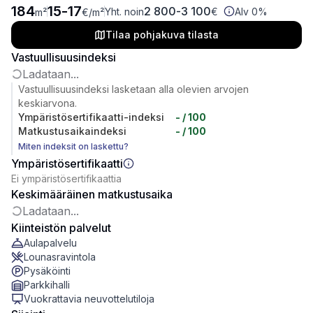
184
15
-
17
2 800
-
3 100
Yht. noin
€
Alv 0%
m²
€
/m²
Tilaa pohjakuva tilasta
Vastuullisuusindeksi
Ladataan...
Vastuullisuusindeksi lasketaan alla olevien arvojen
keskiarvona.
Ympäristösertifikaatti-indeksi
-
/ 100
Matkustusaikaindeksi
-
/ 100
Miten indeksit on laskettu?
Ympäristösertifikaatti
Ei ympäristösertifikaattia
Keskimääräinen matkustusaika
Ladataan...
Kiinteistön palvelut
Aulapalvelu
Lounasravintola
Pysäköinti
Parkkihalli
Vuokrattavia neuvottelutiloja