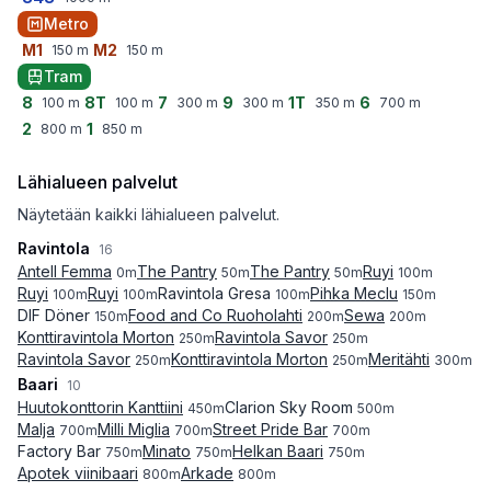
Metro
M1
M2
150
m
150
m
Tram
8
8T
7
9
1T
6
100
m
100
m
300
m
300
m
350
m
700
m
2
1
800
m
850
m
Lähialueen palvelut
Näytetään kaikki lähialueen palvelut.
Ravintola
16
Antell Femma
The Pantry
The Pantry
Ruyi
0
m
50
m
50
m
100
m
Ruyi
Ruyi
Ravintola Gresa
Pihka Meclu
100
m
100
m
100
m
150
m
DIF Döner
Food and Co Ruoholahti
Sewa
150
m
200
m
200
m
Konttiravintola Morton
Ravintola Savor
250
m
250
m
Ravintola Savor
Konttiravintola Morton
Meritähti
250
m
250
m
300
m
Baari
10
Huutokonttorin Kanttiini
Clarion Sky Room
450
m
500
m
Malja
Milli Miglia
Street Pride Bar
700
m
700
m
700
m
Factory Bar
Minato
Helkan Baari
750
m
750
m
750
m
Apotek viinibaari
Arkade
800
m
800
m