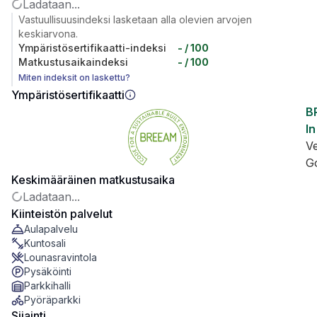
Ladataan...
Vastuullisuusindeksi lasketaan alla olevien arvojen
keskiarvona.
Ympäristösertifikaatti-indeksi
-
/ 100
Matkustusaikaindeksi
-
/ 100
Miten indeksit on laskettu?
Ympäristösertifikaatti
B
In
V
G
Keskimääräinen matkustusaika
Ladataan...
Kiinteistön palvelut
Aulapalvelu
Kuntosali
Lounasravintola
Pysäköinti
Parkkihalli
Pyöräparkki
Sijainti