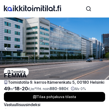
Previous slide
Nex
Toimitila
FEMMA
Toimistotila
·
9
. kerros
·
Itämerenkatu 5, 00180 Helsinki
49
18
-
20
880
-
980
Yht. noin
€
Alv 0%
m²
€
/m²
Tilaa pohjakuva tilasta
Vastuullisuusindeksi