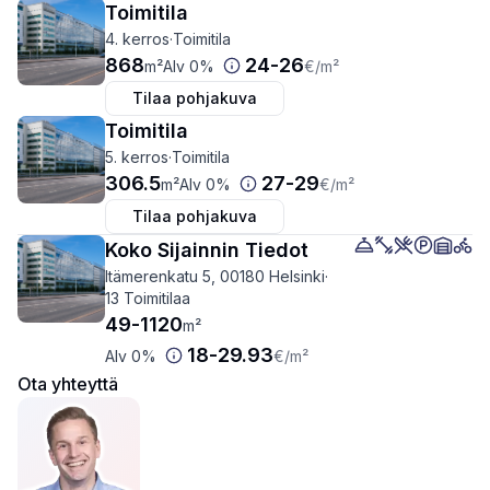
Toimitila
4. kerros
·
Toimitila
868
24
-
26
m²
Alv 0%
€
/m²
Tilaa pohjakuva
Toimitila
5. kerros
·
Toimitila
306.5
27
-
29
m²
Alv 0%
€
/m²
Tilaa pohjakuva
Koko Sijainnin Tiedot
Itämerenkatu 5, 00180 Helsinki
·
13 Toimitilaa
49
-
1120
m²
18
-
29.93
Alv 0%
€
/m²
Ota yhteyttä