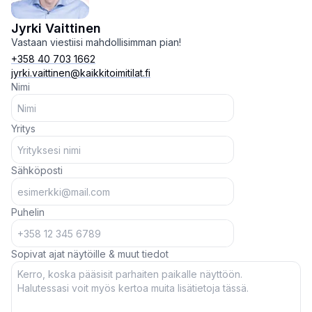
Jyrki Vaittinen
Vastaan viestiisi mahdollisimman pian!
+358 40 703 1662
jyrki.vaittinen@kaikkitoimitilat.fi
Nimi
Yritys
Sähköposti
Puhelin
Sopivat ajat näytöille & muut tiedot