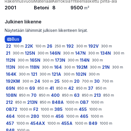
Rakennusvuosi
Materiaali
Kerroksia
Yhteenlaskettu pinta-ala
2001
Betoni
8
9500
m²
Julkinen liikenne
Näytetään lähimmät julkisen liikenteen linjat.
Bus
22
22K
26
192
192V
100
m
100
m
250
m
300
m
300
m
21
125N
146N
147N
134N
300
m
300
m
300
m
300
m
300
m
112N
165N
173N
114N
300
m
300
m
300
m
300
m
113N
118N
164
192M
21N
300
m
300
m
300
m
300
m
300
m
164K
121
121A
102N
300
m
300
m
300
m
300
m
192KM
24
25
20
30
300
m
500
m
500
m
700
m
700
m
69N
69
41
42
37
850
m
850
m
850
m
850
m
850
m
108N
70
400
63
213
850
m
850
m
850
m
850
m
850
m
212
213N
848A
OB7
850
m
850
m
1000
m
1000
m
OB72
F2
385
455
1000
m
1000
m
1000
m
1000
m
464
280
456
465
1000
m
1000
m
1000
m
1000
m
457
454AX
455A
849
1000
m
1000
m
1000
m
1000
m
848
1000
m