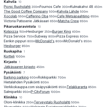
Kahvila
10
Picnic Ruoholahti
Fournos Cafe
Kulmakahvi 48
200
m
300
m
450
m
The Good Coffee Company
Kahvila Lähde
500
m
500
m
Xocolab
Cafferino Oba
Cafe Metsäpaahtimo
550
m
550
m
650
m
Victoria Patisserie Jätkäsaari
Matcha Crew
650
m
650
m
Pikaruokaravintola
10
Kotipizza
Hesburger
Burger King
150
m
250
m
400
m
Pizza Service
Subway
Pizza Express
750
m
800
m
800
m
Eerikin pippuri
McDonald's
McDonald's
800
m
800
m
850
m
Hesburger
850
m
Ruokapiha
1
Kortteli
1000
m
Kirjasto
1
Jätkäsaaren kirjasto
450
m
Pysäköinti
7
Barking parking
Rokkiparkki
600
m
700
m
Hietalahden Pysäköinti
800
m
Verkkokauppa.com sisäpysäköinti
Telakkaranta
850
m
850
m
Salmiparkki
P-CityForum
950
m
1000
m
Klinikka
10
Oloni-klinikka
Terveystalo Ruoholahti
250
m
500
m
Akupunktio
Helsingin Fysioterapiaklinikka