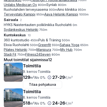
600
m
700
m
Unilabs Mediscan Oy
Synlab
800
m
800
m
Ruoholahden terveysasema
Aino klinikka
900
m
950
m
Terveystalo Kamppi
Aava Helsinki Kamppi
950
m
1000
m
Sairaala
2
HYKS Naistentautien poliklinikka Ruoholahti
0
m
Sydänkeskus Helsinki
750
m
Kuntokeskus
10
360 kuntostudio
Puls & Träning
450
m
500
m
Elixia Ruoholahti
Greenfit
Sahaja Yoga
500
m
550
m
650
m
Pilates Helsinki
Manipura
My Hub
700
m
700
m
700
m
Stadi Fit
Fitness24Seven
750
m
800
m
Muut toimitilat sijainnissa
12
Toimitila
9. kerros
·
Toimitila
129
27
-
29
m²
Alv 0%
€
/m²
Tilaa pohjakuva
Toimitila
8. kerros
·
Toimitila
518
24
-
26
m²
Alv 0%
€
/m²