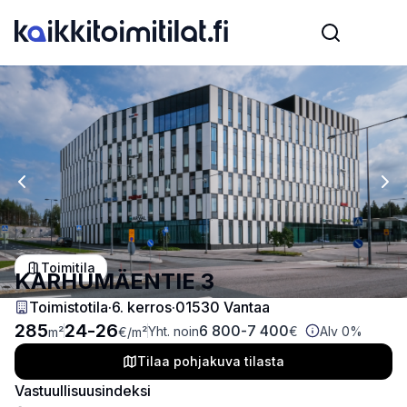
Previous slide
Nex
Toimitila
KARHUMÄENTIE 3
Toimistotila
·
6
. kerros
·
01530 Vantaa
285
24
-
26
6 800
-
7 400
Yht. noin
€
Alv 0%
m²
€
/m²
Tilaa pohjakuva tilasta
Vastuullisuusindeksi