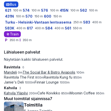
Bus
621
574
576
415N
562
100
m
100
m
100
m
100
m
100
m
431N
570
600
100
m
150
m
150
m
Turku - Helsinki-Vantaan lentoasema
583
250
m
400
m
583K
617
584
561
400
m
400
m
400
m
550
m
Train
P
I
350
m
350
m
Lähialueen palvelut
Näytetään kaikki lähialueen palvelut.
Ravintola
6
Mandeli
The Social Bar & Bistro Aviapolis
0
m
100
m
Ravintola The First
Ravintola Kung fu
800
m
850
m
Jamie's Deli
Finnair Lounge
1000
m
1000
m
Kahvila
3
Kahvila Yläpilvi
Cafe Koivikko
Moomin Coffee
200
m
850
m
950
m
Muut toimitilat sijainnissa
7
Toimitila
6. kerros
·
Toimitila