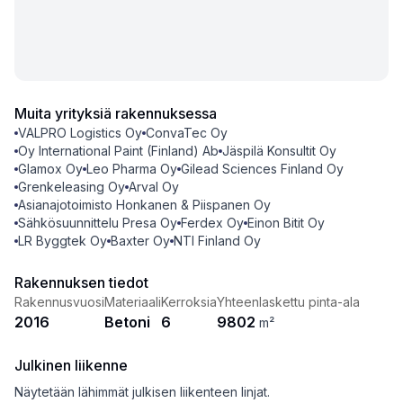
Muita yrityksiä rakennuksessa
VALPRO Logistics Oy
ConvaTec Oy
Oy International Paint (Finland) Ab
Jäspilä Konsultit Oy
Glamox Oy
Leo Pharma Oy
Gilead Sciences Finland Oy
Grenkeleasing Oy
Arval Oy
Asianajotoimisto Honkanen & Piispanen Oy
Sähkösuunnittelu Presa Oy
Ferdex Oy
Einon Bitit Oy
LR Byggtek Oy
Baxter Oy
NTI Finland Oy
Rakennuksen tiedot
Rakennusvuosi
Materiaali
Kerroksia
Yhteenlaskettu pinta-ala
2016
Betoni
6
9802
m²
Julkinen liikenne
Näytetään lähimmät julkisen liikenteen linjat.