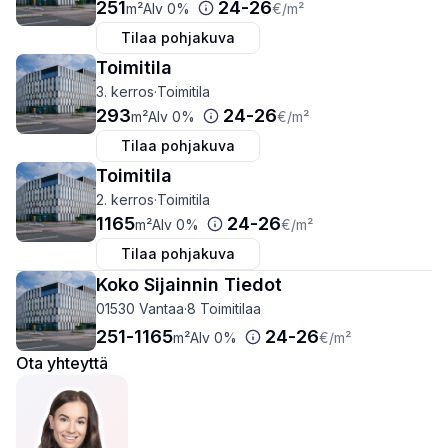
251
24
-
26
m²
Alv 0%
€
/m²
Tilaa pohjakuva
Toimitila
3. kerros
·
Toimitila
293
24
-
26
m²
Alv 0%
€
/m²
Tilaa pohjakuva
Toimitila
2. kerros
·
Toimitila
1165
24
-
26
m²
Alv 0%
€
/m²
Tilaa pohjakuva
Koko Sijainnin Tiedot
01530 Vantaa
·
8 Toimitilaa
251
-
1165
24
-
26
m²
Alv 0%
€
/m²
Ota yhteyttä